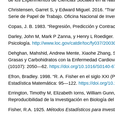
Christensen, Garret S, y Edward Miguel. 2016. “Tra
Serie de Papel de Trabajo. Oficina Nacional de In
Copas, J. B. 1983. “Regresión, Predicción y Contrac
Darley, John M, Mark P Zanna, y Henry L Roediger.
Psicología.
http://www.loc.gov/catdir/toc/fy037/200
Dehghan, Mahshid, Andrew Mente, Xiaohe Zhang, Su
Grasas y Carbohidratos con la Enfermedad Cardiova
(10107): 2050—62.
https://doi.org/10.1016/S0140-
Efron, Bradley. 1998. “R. A. Fisher en el siglo XXI 
Estadística Matemática: 95—122.
https://doi.org/1
Errington, Timothy M, Elizabeth Iorns, William Gunn
Reproducibilidad de la Investigación en Biología de
Fisher, R.A. 1925.
Métodos Estadísticos para Inves