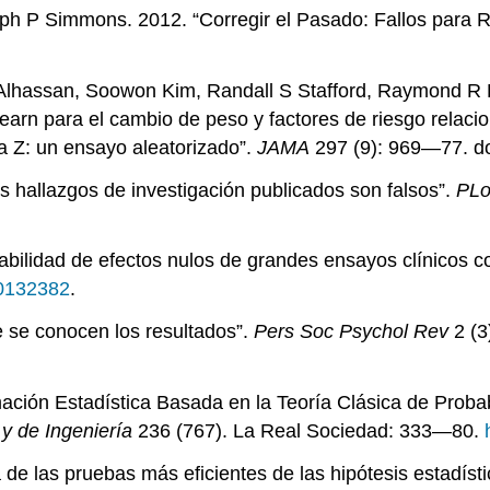
eph P Simmons. 2012. “Corregir el Pasado: Fallos para R
 Alhassan, Soowon Kim, Randall S Stafford, Raymond R 
Learn para el cambio de peso y factores de riesgo rela
la Z: un ensayo aleatorizado”.
JAMA
297 (9): 969—77. do
os hallazgos de investigación publicados son falsos”.
PL
babilidad de efectos nulos de grandes ensayos clínicos 
.0132382
.
e se conocen los resultados”.
Pers Soc Psychol Rev
2 (3
ción Estadística Basada en la Teoría Clásica de Probab
y de Ingeniería
236 (767). La Real Sociedad: 333—80.
de las pruebas más eficientes de las hipótesis estadíst