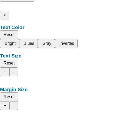
x
Text Color
Reset
Bright
Blues
Gray
Inverted
Text Size
Reset
+
-
Margin Size
Reset
+
-