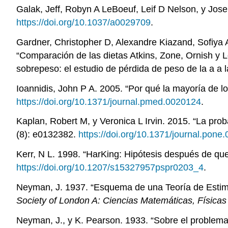
Galak, Jeff, Robyn A LeBoeuf, Leif D Nelson, y Jos
https://doi.org/10.1037/a0029709
.
Gardner, Christopher D, Alexandre Kiazand, Sofiya
“Comparación de las dietas Atkins, Zone, Ornish y 
sobrepeso: el estudio de pérdida de peso de la a a 
Ioannidis, John P A. 2005. “Por qué la mayoría de l
https://doi.org/10.1371/journal.pmed.0020124
.
Kaplan, Robert M, y Veronica L Irvin. 2015. “La pro
(8): e0132382.
https://doi.org/10.1371/journal.pone
Kerr, N L. 1998. “HarKing: Hipótesis después de qu
https://doi.org/10.1207/s15327957pspr0203_4
.
Neyman, J. 1937. “Esquema de una Teoría de Estima
Society of London A: Ciencias Matemáticas, Físicas 
Neyman, J., y K. Pearson. 1933. “Sobre el problema 