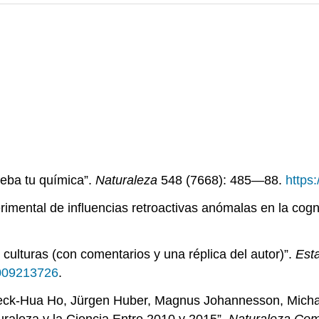
eba tu química”.
Naturaleza
548 (7668): 485—88.
https
erimental de influencias retroactivas anómalas en la cogni
culturas (con comentarios y una réplica del autor)”.
Esta
1009213726
.
Teck-Hua Ho, Jürgen Huber, Magnus Johannesson, Michael 
uraleza y la Ciencia Entre 2010 y 2015”.
Naturaleza Co