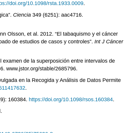
tps://doi.org/10.1098/rsta.1933.0009
.
gica”.
Ciencia
349 (6251): aac4716.
 Olsson, et al. 2012. “El tabaquismo y el cáncer
rupado de estudios de casos y controles”.
Int J Cáncer
el examen de la superposición entre intervalos de
86. www.jstor.org/stable/2685796.
vulgada en la Recogida y Análisis de Datos Permite
7611417632
.
(9): 160384.
https://doi.org/10.1098/rsos.160384
.
.