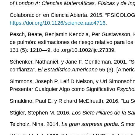
of London A: Ciencias Matemáticas, Físicas y de Ing
Colaboración en Ciencia Abierta. 2015. “PSICOLOGÍ
https://doi.org/10.1126/science.aac4716
.
Pesch, Beate, Benjamin Kendzia, Per Gustavsson, K
de pulmón: estimaciones de riesgo relativo para los 
131 (5): 1210—9. doi.org/10.1002/ijc.27339.
Schenker, Nathaniel, y Jane F. Gentleman. 2001. “So
confianza”.
El Estadístico Americano
55 (3). [Americ
Simmons, Joseph P, Leif D Nelson, y Uri Simonsohn. 
Presentar Cualquier Algo como Significativo
Psychol
Smaldino, Paul E, y Richard McElreath. 2016. “La S
Stigler, Stephen M. 2016.
Los Siete Pilares de la Sa
Teicholz, Nina. 2014.
La gran sorpresa gorda
. Simo