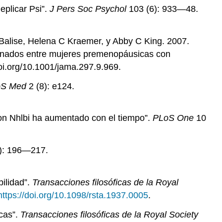
eplicar Psi”.
J Pers Soc Psychol
103 (6): 933—48.
Balise, Helena C Kraemer, y Abby C King. 2007.
cionados entre mujeres premenopáusicas con
i.org/10.1001/jama.297.9.969.
oS Med
2 (8): e124.
con Nhlbi ha aumentado con el tiempo”.
PLoS One
10
): 196—217.
ilidad”.
Transacciones filosóficas de la Royal
https://doi.org/10.1098/rsta.1937.0005
.
icas”.
Transacciones filosóficas de la Royal Society