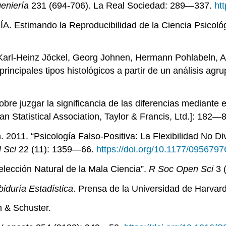
eniería
231 (694-706). La Real Sociedad: 289—337.
ht
A. Estimando la Reproducibilidad de la Ciencia Psicoló
arl-Heinz Jöckel, Georg Johnen, Hermann Pohlabeln, Ann
principales tipos histológicos a partir de un análisis ag
bre juzgar la significancia de las diferencias mediante 
an Statistical Association, Taylor & Francis, Ltd.]: 182—
2011. “Psicología Falso-Positiva: La Flexibilidad No Di
 Sci
22 (11): 1359—66.
https://doi.org/10.1177/095679
elección Natural de la Mala Ciencia”.
R Soc Open Sci
3 
biduría Estadística
. Prensa de la Universidad de Harvard
n & Schuster.