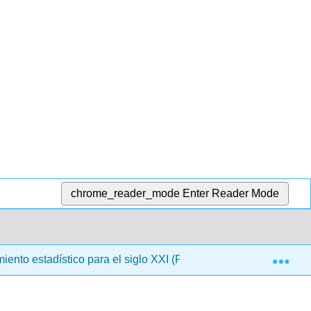
chrome_reader_mode
Enter Reader Mode
Exp
iento estadístico para el siglo XXI (Poldrack)
33: Ref