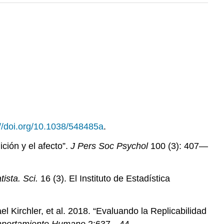
://doi.org/10.1038/548485a
.
ción y el afecto”.
J Pers Soc Psychol
100 (3): 407—
tista. Sci.
16 (3). El Instituto de Estadística
Kirchler, et al. 2018. “Evaluando la Replicabilidad
mportamiento Humano
2:637—44.