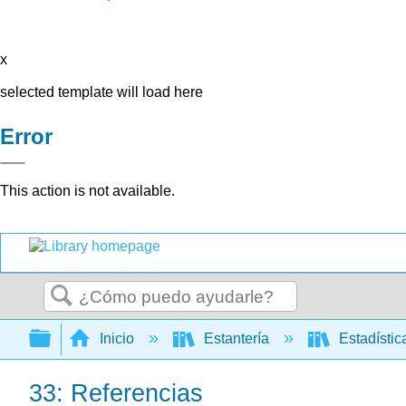
x
selected template will load here
Error
This action is not available.
Buscar
Expandir/contraer jerarquía global
Inicio
Estantería
Estadísti
33: Referencias