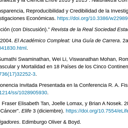
nsparencia, Reproducibilidad y Credibilidad de la Inve
vestigaciones Económicas.
https://doi.org/10.3386/w22989
ción (con Discusión).”
Revista de la Real Sociedad Estad
 2004.
El Académico Compleat: Una Guía de Carrera
. 2
3041830.html
.
mathi Swaminathan, Wei Li, Viswanathan Mohan, Romain
scular y Mortalidad en 18 Países de los Cinco Continen
6736(17)32252-3
.
(Ponencia Invitada Presentada en la Conferencia R. A. Fi
0.1214/ss/1028905930
.
, Fraser Elisabeth Tan, Joelle Lomax, y Brian A Nosek. 2
l Cáncer”.
Elife
3 (diciembre).
https://doi.org/10.7554/eLi
tigadores
. Edimburgo Oliver & Boyd.