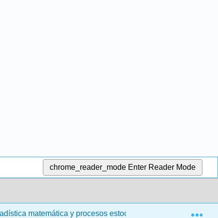
chrome_reader_mode
Enter Reader Mode
Exp
adística matemática y procesos estocásticos (Siegrist)