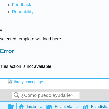
Feedback
Readability
x
selected template will load here
Error
This action is not available.
Buscar
Expandir/contraer jerarquía global
Inicio
Estantería
Estadísti