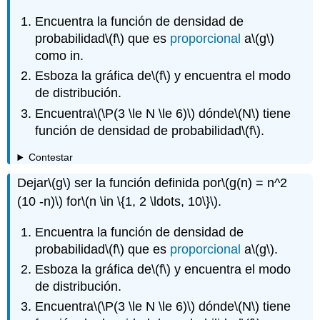
Encuentra la función de densidad de
probabilidad
\(f\)
que es
proporcional
a
\(g\)
como in.
Esboza la gráfica de
\(f\)
y encuentra el modo
de distribución.
Encuentra
\(\P(3 \le N \le 6)\)
dónde
\(N\)
tiene
función de densidad de probabilidad
\(f\)
.
Contestar
Dejar
\(g\)
ser la función definida por
\(g(n) = n^2
(10 -n)\)
for
\(n \in \{1, 2 \ldots, 10\}\)
.
Encuentra la función de densidad de
probabilidad
\(f\)
que es
proporcional
a
\(g\)
.
Esboza la gráfica de
\(f\)
y encuentra el modo
de distribución.
Encuentra
\(\P(3 \le N \le 6)\)
dónde
\(N\)
tiene