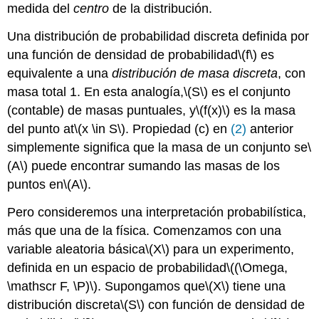
medida del
centro
de la distribución.
Una distribución de probabilidad discreta definida por
una función de densidad de probabilidad
\(f\)
es
equivalente a una
distribución de masa discreta
, con
masa total 1. En esta analogía,
\(S\)
es el conjunto
(contable) de masas puntuales, y
\(f(x)\)
es la masa
del punto at
\(x \in S\)
. Propiedad (c) en
(2)
anterior
simplemente significa que la masa de un conjunto se
\
(A\)
puede encontrar sumando las masas de los
puntos en
\(A\)
.
Pero consideremos una interpretación probabilística,
más que una de la física. Comenzamos con una
variable aleatoria básica
\(X\)
para un experimento,
definida en un espacio de probabilidad
\((\Omega,
\mathscr F, \P)\)
. Supongamos que
\(X\)
tiene una
distribución discreta
\(S\)
con función de densidad de