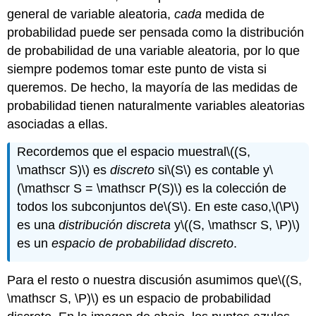
simples
general de variable aleatoria,
cada
medida de
Distribuciones
probabilidad puede ser pensada como la distribución
Uniformes
de probabilidad de una variable aleatoria, por lo que
Discretas
siempre podemos tomar este punto de vista si
Modelos
Hipergeométricos
queremos. De hecho, la mayoría de las medidas de
Juicios
probabilidad tienen naturalmente variables aleatorias
de
asociadas a ellas.
Bernoulli
Problemas
Recordemos que el espacio muestral
\((S,
de
\mathscr S)\)
es
discreto
si
\(S\)
es contable y
\
muestreo
(\mathscr S = \mathscr P(S)\)
es la colección de
Monedas
todos los subconjuntos de
\(S\)
. En este caso,
\(\P\)
y
dados
es una
distribución discreta
y
\((S, \mathscr S, \P)\)
Tarjetas
es un
espacio de probabilidad discreto
.
Confiabilidad
La
Para el resto o nuestra discusión asumimos que
\((S,
distribución
\mathscr S, \P)\)
es un espacio de probabilidad
de
Poisson