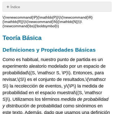
Índice
Teoría
\(\renewcommand{\P}{\mathbb{P}}\)
\(\newcommand{\R}
Básica
{\mathbb{R}}\)
\(\newcommand{\N}{\mathbb{N}}\)
\
(\newcommand{\bs}{\boldsymbol}\)
Definiciones
y
Propiedades
Teoría Básica
Básicas
Densidades
Definiciones y Propiedades Básicas
Condicionales
Acondicionamiento
Como es habitual, nuestro punto de partida es un
y
experimento aleatorio modelado por un espacio de
teorema
probabilidad
\((S, \mathscr S, \P)\)
. Entonces, para
de
revisar,
\(S\)
es el conjunto de resultados,
\(\mathscr
Bayes
Ejemplos
S\)
la recolección de eventos, y
\(\P\)
la medida de
y
probabilidad en el espacio muestral
\((S, \mathscr
Casos
S)\)
. Utilizamos los términos
medida de probabilidad
Especiales
y distribución
de probabilidad como sinónimos en
Distribuciones
este texto. Además, dado que usamos una definición
discretas