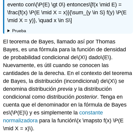
evento con
\(\P(E) \gt 0\)
entonces
\[f(x \mid E) =
\frac{f(x) \P(E \mid X = x)}{\sum_{y \in S} f(y) \P(E
\mid X = y)}, \quad x \in S\]
Prueba
El teorema de Bayes, llamado así por Thomas
Bayes, es una fórmula para la función de densidad
de probabilidad condicional de
\(X\)
dado
\(E\)
.
Nuevamente, es útil cuando se conocen las
cantidades de la derecha. En el contexto del teorema
de Bayes, la distribución (incondicional) de
\(X\)
se
denomina distribución
previa
y la distribución
condicional como distribución
posterior
. Tenga en
cuenta que el denominador en la fórmula de Bayes
es
\(\P(E)\)
y es simplemente la
constante
normalizadora
para la función
\(x \mapsto f(x) \P(E
\mid X = x)\)
.