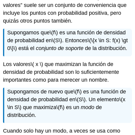
valores
suele ser un conjunto de conveniencia que
incluye los puntos con probabilidad positiva, pero
quizás otros puntos también.
Supongamos que
\(f\)
es una función de densidad
de probabilidad en
\(S\)
. Entonces
\(\{x \in S: f(x) \gt
0\}\)
está el
conjunto de soporte
de la distribución.
Los valores
\( x \)
que maximizan la función de
densidad de probabilidad son lo suficientemente
importantes como para merecer un nombre.
Supongamos de nuevo que
\(f\)
es una función de
densidad de probabilidad en
\(S\)
. Un elemento
\(x
\in S\)
que maximiza
\(f\)
es un
modo
de
distribución.
Cuando solo hay un modo, a veces se usa como