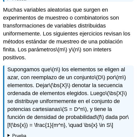
Muchas variables aleatorias que surgen en
experimentos de muestreo o combinatorios son
transformaciones de variables distribuidas
uniformemente. Los siguientes ejercicios revisan los
métodos estándar de muestreo de una población
finita. Los parámetros
\(m\)
y
\(n\)
son inteters
positivos.
Supongamos que
\(n\)
los elementos se eligen al
azar, con reemplazo de un conjunto
\(D\)
por
\(m\)
elementos. Dejar
\(\bs{X}\)
denotar la secuencia
ordenada de elementos elegidos. Luego
\(\bs{X}\)
se distribuye uniformemente en el conjunto de
potencias cartesianas
\(S = D^n\)
, y tiene la
función de densidad de probabilidad
\(f\)
dada por
\
[f(\bs{x}) = \frac{1}{m^n}, \quad \bs{x} \in S\]
Prueba