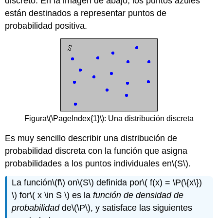
discreto. En la imagen de abajo, los puntos azules
A
están destinados a representar puntos de
Zeta
probabilidad positiva.
Distribución
Ley
de
Benford
Ejercicios
de
Análisis
de
Datos
Figura
\(\PageIndex{1}\)
: Una distribución discreta
Es muy sencillo describir una distribución de
probabilidad discreta con la función que asigna
probabilidades a los puntos individuales en
\(S\)
.
La función
\(f\)
on
\(S\)
definida por
\( f(x) = \P(\{x\})
\)
for
\( x \in S \)
es la
función de densidad de
probabilidad
de
\(\P\)
, y satisface las siguientes