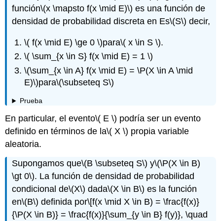
función
\(x \mapsto f(x \mid E)\)
es una función de
densidad de probabilidad discreta en Es
\(S\)
decir,
\( f(x \mid E) \ge 0 \)
para
\( x \in S \)
.
\( \sum_{x \in S} f(x \mid E) = 1 \)
\(\sum_{x \in A} f(x \mid E) = \P(X \in A \mid
E)\)
para
\(\subseteq S\)
Prueba
En particular, el evento
\( E \)
podría ser un evento
definido en términos de la
\( X \)
propia variable
aleatoria.
Supongamos que
\(B \subseteq S\)
y
\(\P(X \in B)
\gt 0\)
. La función de densidad de probabilidad
condicional de
\(X\)
dada
\(X \in B\)
es la función
en
\(B\)
definida por
\[f(x \mid X \in B) = \frac{f(x)}
{\P(X \in B)} = \frac{f(x)}{\sum_{y \in B} f(y)}, \quad