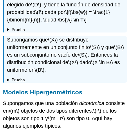
elegido de
\(D\)
, y tiene la función de densidad de
probabilidad
\(f\)
dada por
\[f(\bs{w}) = \frac{1}
{\binom{m}{n}}, \quad \bs{w} \in T\]
Prueba
Supongamos que
\(X\)
se distribuye
uniformemente en un conjunto finito
\(S\)
y que
\(B\)
es un subconjunto no vacío de
\(S\)
. Entonces la
distribución condicional de
\(X\)
dado
\(X \in B\)
es
uniforme en
\(B\)
.
Prueba
Modelos Hipergeométricos
Supongamos que una población
dicotómica
consiste
en
\(m\)
objetos de dos tipos diferentes:
\(r\)
de los
objetos son tipo 1 y
\(m - r\)
son tipo 0. Aquí hay
algunos ejemplos típicos: