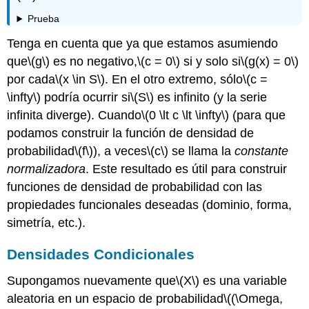
Prueba
Tenga en cuenta que ya que estamos asumiendo
que
\(g\)
es no negativo,
\(c = 0\)
si y solo si
\(g(x) = 0\)
por cada
\(x \in S\)
. En el otro extremo, sólo
\(c =
\infty\)
podría ocurrir si
\(S\)
es infinito (y la serie
infinita diverge). Cuando
\(0 \lt c \lt \infty\)
(para que
podamos construir la función de densidad de
probabilidad
\(f\)
), a veces
\(c\)
se llama la
constante
normalizadora
. Este resultado es útil para construir
funciones de densidad de probabilidad con las
propiedades funcionales deseadas (dominio, forma,
simetría, etc.).
Densidades Condicionales
Supongamos nuevamente que
\(X\)
es una variable
aleatoria en un espacio de probabilidad
\((\Omega,