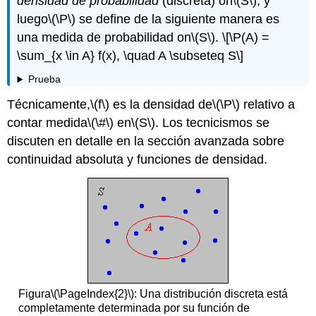
densidad de probabilidad
(discreta) on
\(S\)
, y
luego
\(\P\)
se define de la siguiente manera es
una medida de probabilidad on
\(S\)
.
\[\P(A) =
\sum_{x \in A} f(x), \quad A \subseteq S\]
Prueba
Técnicamente,
\(f\)
es la densidad de
\(\P\)
relativo a
contar medida
\(\#\)
en
\(S\)
. Los tecnicismos se
discuten en detalle en la sección avanzada sobre
continuidad absoluta y funciones de densidad.
Figura
\(\PageIndex{2}\)
: Una distribución discreta está
completamente determinada por su función de