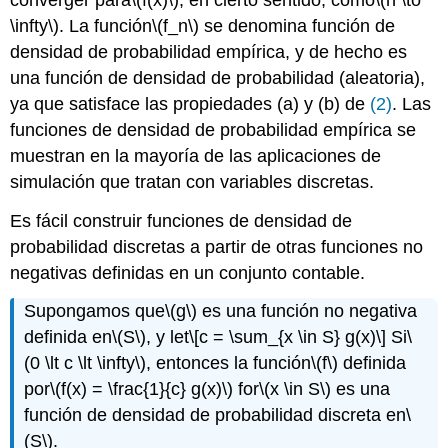
\infty\)
. La función
\(f_n\)
se denomina función de
densidad de probabilidad empírica, y de hecho es
una función de densidad de probabilidad (aleatoria),
ya que satisface las propiedades (a) y (b) de
(2)
. Las
funciones de densidad de probabilidad empírica se
muestran en la mayoría de las aplicaciones de
simulación que tratan con variables discretas.
Es fácil construir funciones de densidad de
probabilidad discretas a partir de otras funciones no
negativas definidas en un conjunto contable.
Supongamos que
\(g\)
es una función no negativa
definida en
\(S\)
, y let
\[c = \sum_{x \in S} g(x)\]
Si
\
(0 \lt c \lt \infty\)
, entonces la función
\(f\)
definida
por
\(f(x) = \frac{1}{c} g(x)\)
for
\(x \in S\)
es una
función de densidad de probabilidad discreta en
\
(S\)
.