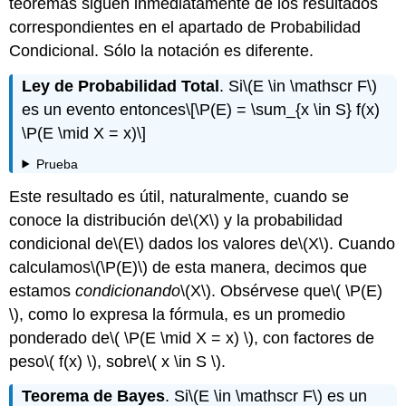
teoremas siguen inmediatamente de los resultados
correspondientes en el apartado de Probabilidad
Condicional. Sólo la notación es diferente.
Ley de Probabilidad Total
. Si
\(E \in \mathscr F\)
es un evento entonces
\[\P(E) = \sum_{x \in S} f(x)
\P(E \mid X = x)\]
Prueba
Este resultado es útil, naturalmente, cuando se
conoce la distribución de
\(X\)
y la probabilidad
condicional de
\(E\)
dados los valores de
\(X\)
. Cuando
calculamos
\(\P(E)\)
de esta manera, decimos que
estamos
condicionando
\(X\)
. Obsérvese que
\( \P(E)
\)
, como lo expresa la fórmula, es un promedio
ponderado de
\( \P(E \mid X = x) \)
, con factores de
peso
\( f(x) \)
, sobre
\( x \in S \)
.
Teorema de Bayes
. Si
\(E \in \mathscr F\)
es un