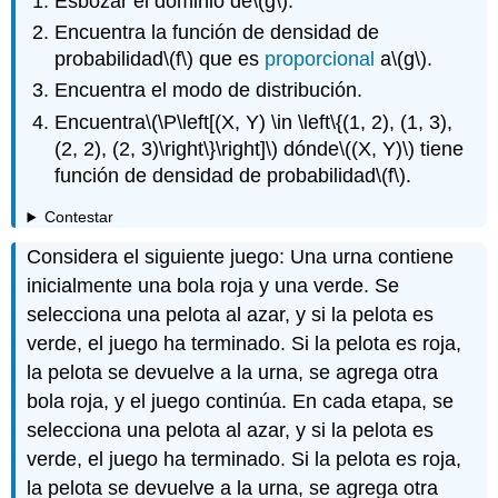
Esbozar el dominio de
\(g\)
.
Encuentra la función de densidad de
probabilidad
\(f\)
que es
proporcional
a
\(g\)
.
Encuentra el modo de distribución.
Encuentra
\(\P\left[(X, Y) \in \left\{(1, 2), (1, 3),
(2, 2), (2, 3)\right\}\right]\)
dónde
\((X, Y)\)
tiene
función de densidad de probabilidad
\(f\)
.
Contestar
Considera el siguiente juego: Una urna contiene
inicialmente una bola roja y una verde. Se
selecciona una pelota al azar, y si la pelota es
verde, el juego ha terminado. Si la pelota es roja,
la pelota se devuelve a la urna, se agrega otra
bola roja, y el juego continúa. En cada etapa, se
selecciona una pelota al azar, y si la pelota es
verde, el juego ha terminado. Si la pelota es roja,
la pelota se devuelve a la urna, se agrega otra