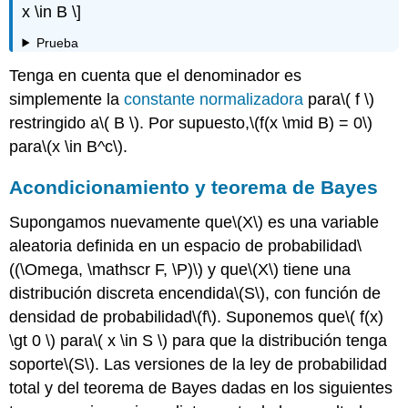
x \in B \]
Prueba
Tenga en cuenta que el denominador es
simplemente la
constante normalizadora
para
\( f \)
restringido a
\( B \)
. Por supuesto,
\(f(x \mid B) = 0\)
para
\(x \in B^c\)
.
Acondicionamiento y teorema de Bayes
Supongamos nuevamente que
\(X\)
es una variable
aleatoria definida en un espacio de probabilidad
\
((\Omega, \mathscr F, \P)\)
y que
\(X\)
tiene una
distribución discreta encendida
\(S\)
, con función de
densidad de probabilidad
\(f\)
. Suponemos que
\( f(x)
\gt 0 \)
para
\( x \in S \)
para que la distribución tenga
soporte
\(S\)
. Las versiones de la ley de probabilidad
total y del teorema de Bayes dadas en los siguientes