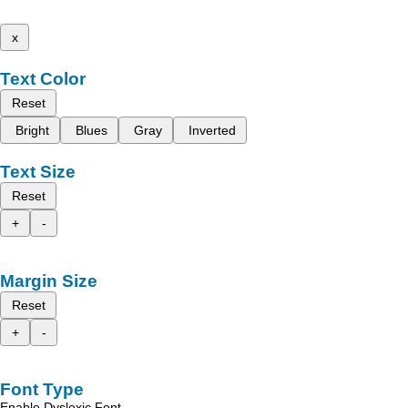
x
Text Color
Reset
Bright
Blues
Gray
Inverted
Text Size
Reset
+
-
Margin Size
Reset
+
-
Font Type
Enable Dyslexic Font