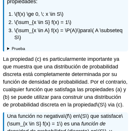
propiedades:
\(f(x) \ge 0, \; x \in S\)
\(\sum_{x \in S} f(x) = 1\)
\(\sum_{x \in A} f(x) = \P(A)\)
para
\( A \subseteq
S\)
Prueba
La propiedad (c) es particularmente importante ya
que muestra que una distribución de probabilidad
discreta está completamente determinada por su
función de densidad de probabilidad. Por el contrario,
cualquier función que satisfaga las propiedades (a) y
(b) se puede utilizar para construir una distribución
de probabilidad discreta en la propiedad
\(S\)
via (c).
Una función no negativa
\(f\)
en
\(S\)
que satisface
\
(\sum_{x \in S} f(x) = 1\)
es una
función de