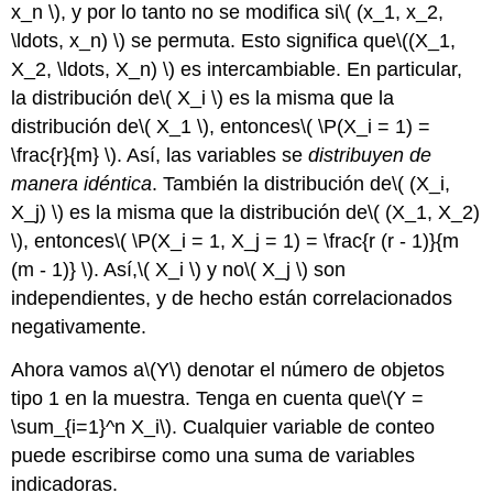
x_n \)
, y por lo tanto no se modifica si
\( (x_1, x_2,
\ldots, x_n) \)
se permuta. Esto significa que
\((X_1,
X_2, \ldots, X_n) \)
es intercambiable. En particular,
la distribución de
\( X_i \)
es la misma que la
distribución de
\( X_1 \)
, entonces
\( \P(X_i = 1) =
\frac{r}{m} \)
. Así, las variables se
distribuyen de
manera idéntica
. También la distribución de
\( (X_i,
X_j) \)
es la misma que la distribución de
\( (X_1, X_2)
\)
, entonces
\( \P(X_i = 1, X_j = 1) = \frac{r (r - 1)}{m
(m - 1)} \)
. Así,
\( X_i \)
y no
\( X_j \)
son
independientes, y de hecho están correlacionados
negativamente.
Ahora vamos a
\(Y\)
denotar el número de objetos
tipo 1 en la muestra. Tenga en cuenta que
\(Y =
\sum_{i=1}^n X_i\)
. Cualquier variable de conteo
puede escribirse como una suma de variables
indicadoras.