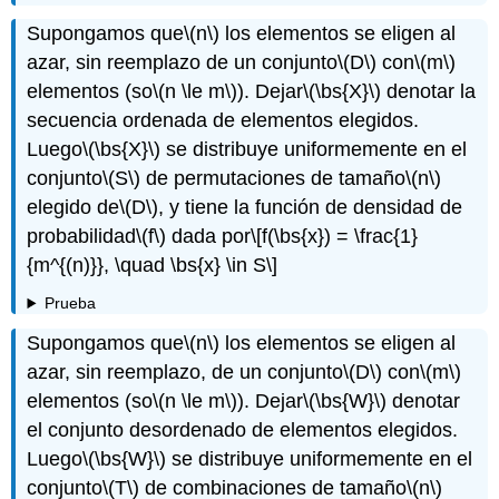
Supongamos que
\(n\)
los elementos se eligen al
azar, sin reemplazo de un conjunto
\(D\)
con
\(m\)
elementos (so
\(n \le m\)
). Dejar
\(\bs{X}\)
denotar la
secuencia ordenada de elementos elegidos.
Luego
\(\bs{X}\)
se distribuye uniformemente en el
conjunto
\(S\)
de permutaciones de tamaño
\(n\)
elegido de
\(D\)
, y tiene la función de densidad de
probabilidad
\(f\)
dada por
\[f(\bs{x}) = \frac{1}
{m^{(n)}}, \quad \bs{x} \in S\]
Prueba
Supongamos que
\(n\)
los elementos se eligen al
azar, sin reemplazo, de un conjunto
\(D\)
con
\(m\)
elementos (so
\(n \le m\)
). Dejar
\(\bs{W}\)
denotar
el conjunto desordenado de elementos elegidos.
Luego
\(\bs{W}\)
se distribuye uniformemente en el
conjunto
\(T\)
de combinaciones de tamaño
\(n\)