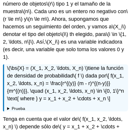
número de objetos
\(r\)
tipo 1 y el tamaño de la
muestra
\(n\)
. Cada uno es un entero no negativo con
\
(r \le m\)
y
\(n \le m\)
. Ahora, supongamos que
hacemos un seguimiento del orden, y vamos a
\(X_i\)
denotar el tipo del objeto
\(i\)
th elegido, para
\(i \in \{1,
2, \ldots, n\}\)
. Así,
\(X_i\)
es una variable indicadora
(es decir, una variable que solo toma los valores 0 y
1).
\(\bs{X} = (X_1, X_2, \ldots, X_n) \)
tiene la función
de densidad de probabilidad
\( f \)
dada por
\[ f(x_1,
x_2, \ldots, x_n) = \frac{r^{(y)} (m - r)^{(n-y)}}
{m^{(n)}}, \quad (x_1, x_2, \ldots, x_n) \in \{0, 1\}^n
\text{ where } y = x_1 + x_2 + \cdots + x_n \]
Prueba
Tenga en cuenta que el valor de
\( f(x_1, x_2, \ldots,
x_n) \)
depende sólo de
\( y = x_1 + x_2 + \cdots +