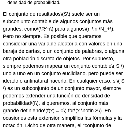
densidad de probabilidad.
El conjunto de resultados
\(S\)
suele ser un
subconjunto contable de algunos conjuntos más
grandes, como
\(\R^n\)
para algunos
\(n \in \N_+\)
.
Pero no siempre. Es posible que queramos
considerar una variable aleatoria con valores en una
baraja de cartas, o un conjunto de palabras, o alguna
otra población discreta de objetos. Por supuesto,
siempre podemos mapear un conjunto contable
\( S \)
uno a uno en un conjunto euclidiano, pero puede ser
ideado o antinatural hacerlo. En cualquier caso, si
\( S
\)
es
un subconjunto de un conjunto mayor, siempre
podemos extender una función de densidad de
probabilidad
\(f\)
, si queremos, al conjunto más
grande definiendo
\(f(x) = 0\)
for
\(x \notin S\)
. En
ocasiones esta extensión simplifica las fórmulas y la
notación. Dicho de otra manera, el
conjunto de