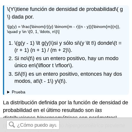
\(Y\)
tiene función de densidad de probabilidad
\( g
\)
dada por.
\[g(y) = \frac{\binom{r}{y} \binom{m - r}{n - y}}{\binom{m}{n}},
\quad y \in \{0, 1, \ldots, n\}\]
\(g(y - 1) \lt g(y)\)
si y sólo si
\(y \lt t\)
donde
\(t =
(r + 1) (n + 1) / (m + 2)\)
.
Si no
\(t\)
es un entero positivo, hay un modo
único en
\(\lfloor t \rfloor\)
.
Si
\(t\)
es un entero positivo, entonces hay dos
modos, at
\(t - 1\)
y
\(t\)
.
Prueba
La distribución definida por la función de densidad de
probabilidad en el último resultado son
las
distribuciones hipergeométricas
con parámetros
\
(m\)
,
\(r\)
, y
\(n\)
. El término
hipergeométrico
proviene