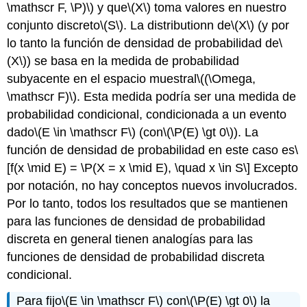
\mathscr F, \P)\)
y que
\(X\)
toma valores en nuestro
conjunto discreto
\(S\)
. La distributionn de
\(X\)
(y por
lo tanto la función de densidad de probabilidad de
\
(X\)
) se basa en la medida de probabilidad
subyacente en el espacio muestral
\((\Omega,
\mathscr F)\)
. Esta medida podría ser una medida de
probabilidad condicional, condicionada a un evento
dado
\(E \in \mathscr F\)
(con
\(\P(E) \gt 0\)
). La
función de densidad de probabilidad en este caso es
\
[f(x \mid E) = \P(X = x \mid E), \quad x \in S\]
Excepto
por notación, no hay conceptos nuevos involucrados.
Por lo tanto, todos los resultados que se mantienen
para las funciones de densidad de probabilidad
discreta en general tienen analogías para las
funciones de densidad de probabilidad discreta
condicional.
Para fijo
\(E \in \mathscr F\)
con
\(\P(E) \gt 0\)
la