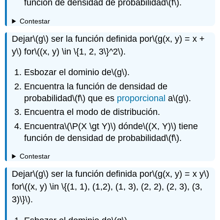
función de densidad de probabilidad
\(f\)
.
Contestar
Dejar
\(g\)
ser la función definida por
\(g(x, y) = x +
y\)
for
\((x, y) \in \{1, 2, 3\}^2\)
.
Esbozar el dominio de
\(g\)
.
Encuentra la función de densidad de
probabilidad
\(f\)
que es
proporcional
a
\(g\)
.
Encuentra el modo de distribución.
Encuentra
\(\P(X \gt Y)\)
dónde
\((X, Y)\)
tiene
función de densidad de probabilidad
\(f\)
.
Contestar
Dejar
\(g\)
ser la función definida por
\(g(x, y) = x y\)
for
\((x, y) \in \{(1, 1), (1,2), (1, 3), (2, 2), (2, 3), (3,
3)\}\)
.