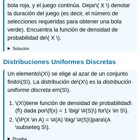
bola roja, y el juego continúa. Dejar
\( X \)
denotar
la duración del juego (es decir, el número de
selecciones requeridas para obtener una bola
verde). Encuentra la función de densidad de
probabilidad de
\( X \)
.
Solución
Distribuciones Uniformes Discretas
Un elemento
\(X\)
se elige al azar de un conjunto
finito
\(S\)
. La distribución de
\(X\)
es la
distribución
uniforme discreta
en
\(S\)
.
\(X\)
tiene función de densidad de probabilidad
\
(f\)
dada por
\(f(x) = 1 \big/ \#(S)\)
for
\(x \in S\)
.
\(\P(X \in A) = \#(A) \big/ \#(S)\)
para
\(A
\subseteq S\)
.
Prueba