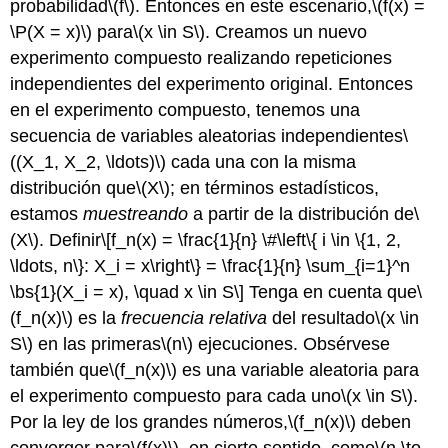
probabilidad
\(f\)
. Entonces en este escenario,
\(f(x) =
\P(X = x)\)
para
\(x \in S\)
. Creamos un nuevo
experimento compuesto realizando repeticiones
independientes del experimento original. Entonces
en el experimento compuesto, tenemos una
secuencia de variables aleatorias independientes
\
((X_1, X_2, \ldots)\)
cada una con la misma
distribución que
\(X\)
; en términos estadísticos,
estamos
muestreando
a partir de la distribución de
\
(X\)
. Definir
\[f_n(x) = \frac{1}{n} \#\left\{ i \in \{1, 2,
\ldots, n\}: X_i = x\right\} = \frac{1}{n} \sum_{i=1}^n
\bs{1}(X_i = x), \quad x \in S\]
Tenga en cuenta que
\
(f_n(x)\)
es la
frecuencia relativa
del resultado
\(x \in
S\)
en las primeras
\(n\)
ejecuciones. Obsérvese
también que
\(f_n(x)\)
es una variable aleatoria para
el experimento compuesto para cada uno
\(x \in S\)
.
Por la ley de los grandes números,
\(f_n(x)\)
deben
converger para
\(f(x)\)
, en cierto sentido, como
\(n \to