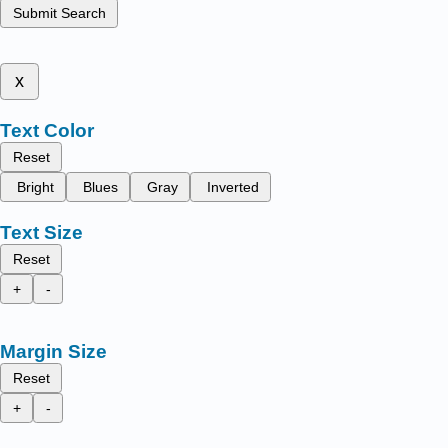
Submit Search
x
Text Color
Reset
Bright
Blues
Gray
Inverted
Text Size
Reset
+
-
Margin Size
Reset
+
-