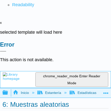
Readability
x
selected template will load here
Error
This action is not available.
chrome_reader_mode
Enter Reader
Mode
Expandir/contraer jerarquía global
Inicio
Estantería
Estadísticas
6: Muestras aleatorias