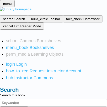
menu
search
Search
build_circle
Toolbar
fact_check
Homework
cancel
Exit Reader Mode
school
Campus Bookshelves
menu_book
Bookshelves
perm_media
Learning Objects
login
Login
how_to_reg
Request Instructor Account
hub
Instructor Commons
Search
Search this book