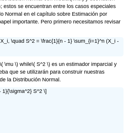
)
; estos se encuentran entre los casos especiales
Estándar
Conocida
lo Normal en el capítulo sobre Estimación por
Pruebas
n papel importante. Pero primero necesitamos revisar
de
la
Media
 X_i, \quad S^2 = \frac{1}{n - 1} \sum_{i=1}^n (X_i -
con
Desviación
Estándar
\( \mu \)
while
\( S^2 \)
es un estimador imparcial y
Desconocida
eba que se utilizarán para construir nuestras
Pruebas
de la Distribución Normal.
de
la
 - 1}{\sigma^2} S^2 \]
Desviación
Estándar
Ejercicios
Robustez
Ejercicios
Computacionales