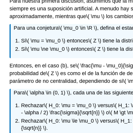
Para nuestra primera discusión, asumimos que la me
siempre es una suposición artificial. A menudo hay 
aproximadamente, mientras que
\( \mu \)
los cambios
Para una conjetura
\( \mu_0 \in \R \)
, defina el est
Si
\( \mu = \mu_0 \)
entonces
\( Z \)
tiene la dist
Si
\( \mu \ne \mu_0 \)
entonces
\( Z \)
tiene la di
Entonces, en el caso (b), se
\( \frac{\mu - \mu_0}{\sig
probabilidad de
\( Z \)
es como el de la función de de
parámetro de no centralidad, dependiendo de si
\( \
Para
\( \alpha \in (0, 1) \)
, cada una de las siguiente
Rechazar
\( H_0: \mu = \mu_0 \)
versus
\( H_1: 
- \alpha / 2) \frac{\sigma}{\sqrt{n}} \)
o
\( M \gt \m
Rechazar
\( H_0: \mu \le \mu_0 \)
versus
\( H_1:
{\sqrt{n}} \)
.