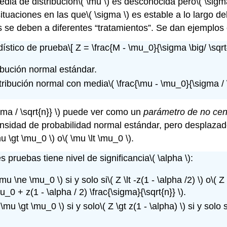
dia de distribución
\( \mu \)
es desconocida pero
\( \sigm
situaciones en las que
\( \sigma \)
es estable a lo largo de
 se deben a diferentes
tratamientos
. Se dan ejemplos 
adístico de prueba
\[ Z = \frac{M - \mu_0}{\sigma \big/ \sqrt{
ribución normal estándar.
stribución normal con media
\( \frac{\mu - \mu_0}{\sigma / \
ma / \sqrt{n}} \)
puede ver como un
parámetro de no cen
nsidad de probabilidad normal estándar, pero desplazado 
mu \gt \mu_0 \)
o
\( \mu \lt \mu_0 \)
.
s pruebas tiene nivel de significancia
\( \alpha \)
:
\mu \ne \mu_0 \)
si y solo si
\( Z \lt -z(1 - \alpha /2) \)
o
\( Z
u_0 + z(1 - \alpha / 2) \frac{\sigma}{\sqrt{n}} \)
.
 \mu \gt \mu_0 \)
si y solo
\( Z \gt z(1 - \alpha) \)
si y solo s