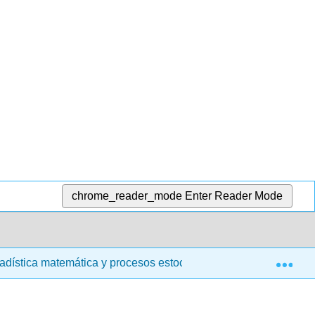
chrome_reader_mode
Enter Reader Mode
Exp
adística matemática y procesos estocásticos (Siegrist)