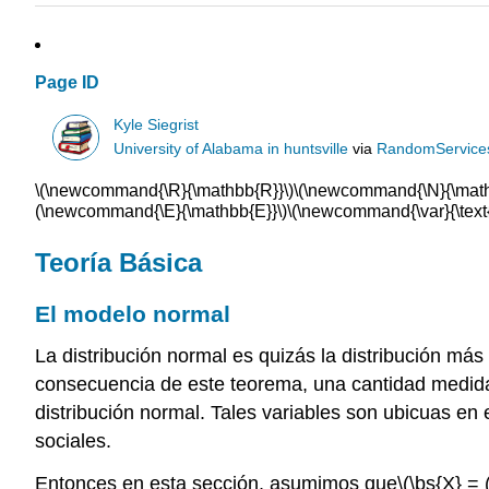
Page ID
Kyle Siegrist
University of Alabama in huntsville
via
RandomService
\(\newcommand{\R}{\mathbb{R}}\)
\(\newcommand{\N}{\math
(\newcommand{\E}{\mathbb{E}}\)
\(\newcommand{\var}{\text{
Teoría Básica
El modelo normal
La distribución normal es quizás la distribución más
consecuencia de este teorema, una cantidad medida
distribución normal. Tales variables son ubicuas en 
sociales.
Entonces en esta sección, asumimos que
\(\bs{X} = 