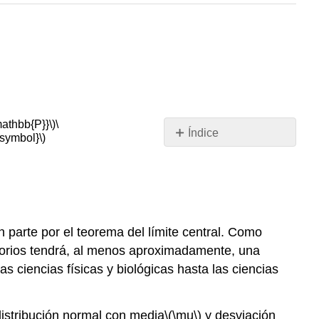
athbb{P}}\)
\
Índice
symbol}\)
Teoría
Básica
El
modelo
normal
n parte por el teorema del límite central. Como
Pruebas
torios tendrá, al menos aproximadamente, una
para
s ciencias físicas y biológicas hasta las ciencias
la
Media
con
distribución normal con media
\(\mu\)
y desviación
Desviación