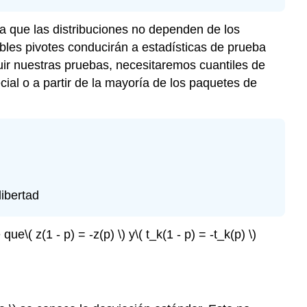
Ejercicios
a que las distribuciones no dependen de los
de
Análisis
les pivotes conducirán a estadísticas de prueba
de
ruir nuestras pruebas, necesitaremos cuantiles de
Datos
cial o a partir de la mayoría de los paquetes de
ibertad
e que
\( z(1 - p) = -z(p) \)
y
\( t_k(1 - p) = -t_k(p) \)