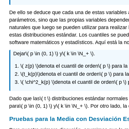
De ello se deduce que cada una de estas variables a
parámetros, sino que las propias variables depende
naturales que luego se pueden utilizar para realiza
estas distribuciones estándar. Los cuantiles se puede
software matemáticos y estadísticos. Aquí está la 
Dejar
\( p \in (0, 1) \)
y
\( k \in \N_+ \)
.
\( z(p) \)
denota el cuantil de orden
\( p \)
para la 
\(t_k(p)\)
denota el cuantil de orden
\( p \)
para la
\( \chi^2_k(p) \)
denota el cuantil de orden
\( p \)
p
Dado que las
\( t \)
distribuciones estándar normales 
para
\( p \in (0, 1) \)
y
\( k \in \N_+ \)
. Por otro lado, l
Pruebas para la Media con Desviación E