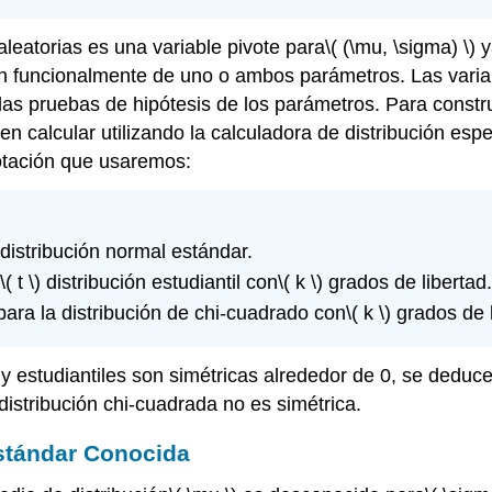
leatorias es una variable pivote para
\( (\mu, \sigma) \)
y
n funcionalmente de uno o ambos parámetros. Las variab
r las pruebas de hipótesis de los parámetros. Para const
n calcular utilizando la calculadora de distribución espe
notación que usaremos:
distribución normal estándar.
\( t \)
distribución estudiantil con
\( k \)
grados de libertad.
ara la distribución de chi-cuadrado con
\( k \)
grados de l
y estudiantiles son simétricas alrededor de 0, se deduc
a distribución chi-cuadrada no es simétrica.
stándar Conocida