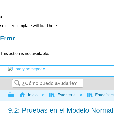
x
selected template will load here
Error
This action is not available.
Buscar
Expandir/contraer jerarquía global
Inicio
Estantería
Estadísti
9.2: Pruebas en el Modelo Normal