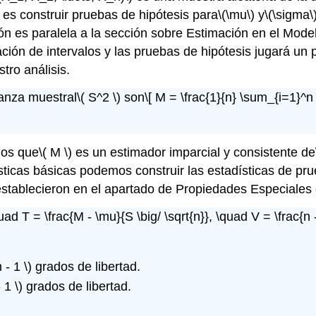
 es construir pruebas de hipótesis para
\(\mu\)
y
\(\sigma\
ón es paralela a la sección sobre Estimación en el Mode
imación de intervalos y las pruebas de hipótesis jugará u
tro análisis.
ianza muestral
\( S^2 \)
son
\[ M = \frac{1}{n} \sum_{i=1}^n
mos que
\( M \)
es un estimador imparcial y consistente de
ísticas básicas podemos construir las estadísticas de pru
establecieron en el apartado de Propiedades Especiales 
quad T = \frac{M - \mu}{S \big/ \sqrt{n}}, \quad V = \frac{n
n - 1 \)
grados de libertad.
- 1 \)
grados de libertad.