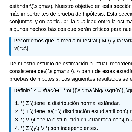
estándar
\(\sigma\)
. Nuestro objetivo en esta sección
más importantes de prueba de hipótesis. Esta secci
conjuntos, y en particular, la dualidad entre la est
algunos hechos básicos que serán críticos para nues
Recordemos que la media muestral
\( M \)
y la var
M)^2\]
De nuestro estudio de estimación puntual, recorde
consistente de
\( \sigma^2 \)
. A partir de estas estad
pruebas de hipótesis. Los siguientes resultados se 
Definir
\[ Z = \frac{M - \mu}{\sigma \big/ \sqrt{n}}, \
\( Z \)
tiene la distribución normal estándar.
\( T \)
tiene la
\( t \)
distribución estudiantil con
\( 
\( V \)
tiene la distribución chi-cuadrada con
\( n 
\( Z \)
y
\( V \)
son independientes.