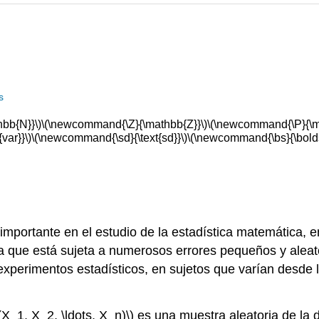
s
bb{N}}\)
\(\newcommand{\Z}{\mathbb{Z}}\)
\(\newcommand{\P}{\m
var}}\)
\(\newcommand{\sd}{\text{sd}}\)
\(\newcommand{\bs}{\bold
 importante en el estudio de la estadística matemática, e
 que está sujeta a numerosos errores pequeños y alea
experimentos estadísticos, en sujetos que varían desde la
(X_1, X_2, \ldots, X_n)\)
es una muestra aleatoria de la 