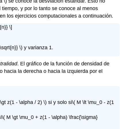
a \)
se conoce la desviación estándar. Esto no
l tiempo, y por lo tanto se conoce al menos
en los ejercicios computacionales a continuación.
n}} \]
sqrt{n}} \)
y varianza 1.
tralidad
. El gráfico de la función de densidad de
hacia la derecha o hacia la izquierda por el
 \gt z(1 - \alpha / 2) \)
si y solo si
\( M \lt \mu_0 - z(1
i
\( M \gt \mu_0 + z(1 - \alpha) \frac{\sigma}