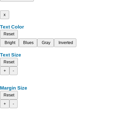
x
Text Color
Reset
Bright
Blues
Gray
Inverted
Text Size
Reset
+
-
Margin Size
Reset
+
-