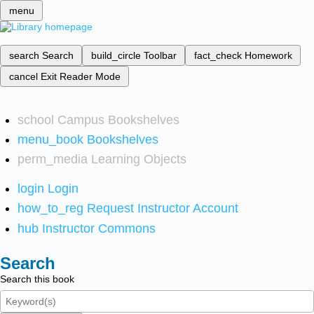
menu
search
Search
build_circle
Toolbar
fact_check
Homework
cancel
Exit Reader Mode
school
Campus Bookshelves
menu_book
Bookshelves
perm_media
Learning Objects
login
Login
how_to_reg
Request Instructor Account
hub
Instructor Commons
Search
Search this book