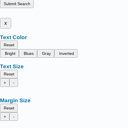
Submit Search
x
Text Color
Reset
Bright
Blues
Gray
Inverted
Text Size
Reset
+
-
Margin Size
Reset
+
-