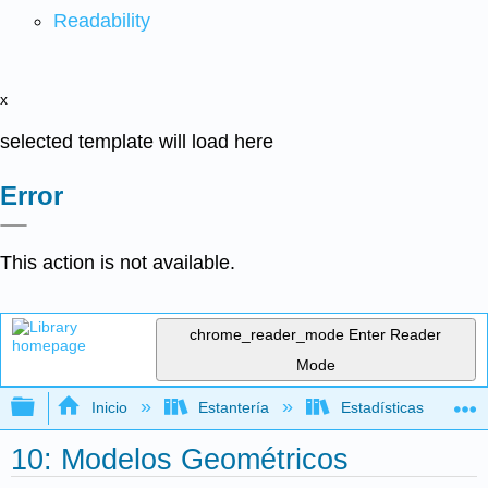
Readability
x
selected template will load here
Error
This action is not available.
chrome_reader_mode
Enter Reader
Mode
Expandir/contraer jerarquía global
Inicio
Estantería
Estadísticas
10: Modelos Geométricos