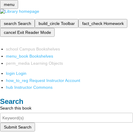
menu
search
Search
build_circle
Toolbar
fact_check
Homework
cancel
Exit Reader Mode
school
Campus Bookshelves
menu_book
Bookshelves
perm_media
Learning Objects
login
Login
how_to_reg
Request Instructor Account
hub
Instructor Commons
Search
Search this book
Submit Search