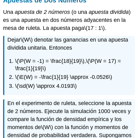
Apuestas de Dos Números
Una
apuesta de 2 números
(o una
apuesta dividida
)
es una apuesta en dos números adyacentes en la
mesa de ruleta. La apuesta paga
\(17 : 1\)
.
Dejar
\(W\)
denotar las ganancias en una apuesta
dividida unitaria. Entonces
\(\P(W = -1) = \frac{18}{19}\)
,
\(\P(W = 17) =
\frac{1}{19}\)
\(\E(W) = -\frac{1}{19} \approx -0.0526\)
\(\sd(W) \approx 4.0193\)
En el experimento de ruleta, seleccione la apuesta
de 2 números. Ejecute la simulación 1000 veces y
compare la función de densidad empírica y los
momentos de
\(W\)
con la función y momentos de
densidad de probabilidad verdadera. Supongamos