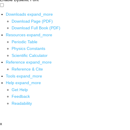
Downloads
expand_more
Download Page (PDF)
Download Full Book (PDF)
Resources
expand_more
Periodic Table
Physics Constants
Scientific Calculator
Reference
expand_more
Reference & Cite
Tools
expand_more
Help
expand_more
Get Help
Feedback
Readability
x