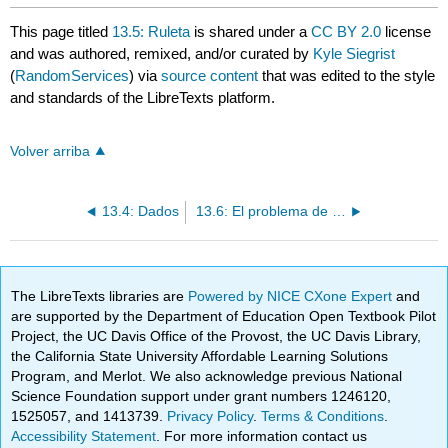
This page titled
13.5: Ruleta
is shared under a
CC BY 2.0
license
and was authored, remixed, and/or curated by
Kyle Siegrist
(
RandomServices
) via
source content
that was edited to the style
and standards of the LibreTexts platform.
Volver arriba
13.4: Dados
13.6: El problema de Monty Hall
The LibreTexts libraries are
Powered by NICE CXone Expert
and
are supported by the Department of Education Open Textbook Pilot
Project, the UC Davis Office of the Provost, the UC Davis Library,
the California State University Affordable Learning Solutions
Program, and Merlot. We also acknowledge previous National
Science Foundation support under grant numbers 1246120,
1525057, and 1413739.
Privacy Policy
.
Terms & Conditions
.
Accessibility Statement
. For more information contact us