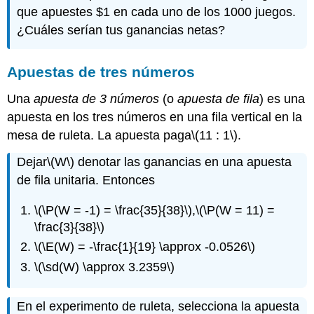
que apuestes $1 en cada uno de los 1000 juegos.
¿Cuáles serían tus ganancias netas?
Apuestas de tres números
Una
apuesta de 3 números
(o
apuesta de fila
) es una
apuesta en los tres números en una fila vertical en la
mesa de ruleta. La apuesta paga
\(11 : 1\)
.
Dejar
\(W\)
denotar las ganancias en una apuesta
de fila unitaria. Entonces
\(\P(W = -1) = \frac{35}{38}\)
,
\(\P(W = 11) =
\frac{3}{38}\)
\(\E(W) = -\frac{1}{19} \approx -0.0526\)
\(\sd(W) \approx 3.2359\)
En el experimento de ruleta, selecciona la apuesta