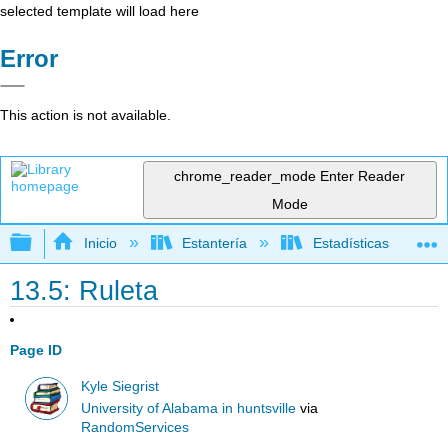
selected template will load here
Error
This action is not available.
chrome_reader_mode
Enter Reader
Mode
Expandir/contraer jerarquía global
Inicio
Estantería
Estadísticas
13.5: Ruleta
Page ID
Kyle Siegrist
University of Alabama in huntsville
via
RandomServices