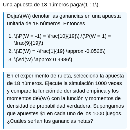
Una apuesta de 18 números paga
\(1 : 1\)
.
Dejar
\(W\)
denotar las ganancias en una apuesta
unitaria de 18 números. Entonces
\(\P(W = -1) = \frac{10}{19}\)
,
\(\P(W = 1) =
\frac{9}{19}\)
\(\E(W) = -\frac{1}{19} \approx -0.0526\)
\(\sd(W) \approx 0.9986\)
En el experimento de ruleta, selecciona la apuesta
de 18 números. Ejecute la simulación 1000 veces
y compare la función de densidad empírica y los
momentos de
\(W\)
con la función y momentos de
densidad de probabilidad verdadera. Supongamos
que apuestes $1 en cada uno de los 1000 juegos.
¿Cuáles serían tus ganancias netas?