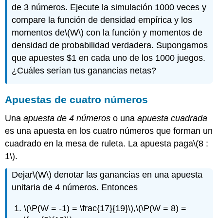
de 3 números. Ejecute la simulación 1000 veces y
compare la función de densidad empírica y los
momentos de
\(W\)
con la función y momentos de
densidad de probabilidad verdadera. Supongamos
que apuestes $1 en cada uno de los 1000 juegos.
¿Cuáles serían tus ganancias netas?
Apuestas de cuatro números
Una
apuesta de 4 números
o una
apuesta cuadrada
es una apuesta en los cuatro números que forman un
cuadrado en la mesa de ruleta. La apuesta paga
\(8 :
1\)
.
Dejar
\(W\)
denotar las ganancias en una apuesta
unitaria de 4 números. Entonces
\(\P(W = -1) = \frac{17}{19}\)
,
\(\P(W = 8) =