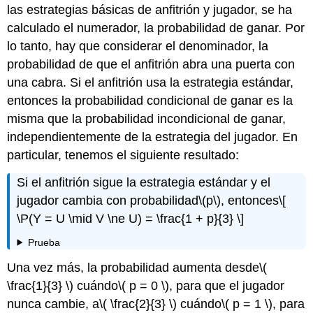
las estrategias básicas de anfitrión y jugador, se ha
calculado el numerador, la probabilidad de ganar. Por
lo tanto, hay que considerar el denominador, la
probabilidad de que el anfitrión abra una puerta con
una cabra. Si el anfitrión usa la estrategia estándar,
entonces la probabilidad condicional de ganar es la
misma que la probabilidad incondicional de ganar,
independientemente de la estrategia del jugador. En
particular, tenemos el siguiente resultado:
Si el anfitrión sigue la estrategia estándar y el
jugador cambia con probabilidad
\(p\)
, entonces
\[
\P(Y = U \mid V \ne U) = \frac{1 + p}{3} \]
Prueba
Una vez más, la probabilidad aumenta desde
\(
\frac{1}{3} \)
cuándo
\( p = 0 \)
, para que el jugador
nunca cambie, a
\( \frac{2}{3} \)
cuándo
\( p = 1 \)
, para