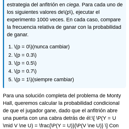
estrategia del anfitrión en
ciega
. Para cada uno de
los siguientes valores de
\(p\)
, ejecutar el
experimento 1000 veces. En cada caso, compare
la frecuencia relativa de ganar con la probabilidad
de ganar.
\(p = 0\)
(nunca cambiar)
\(p = 0.3\)
\(p = 0.5\)
\(p = 0.7\)
\(p = 1\)
(siempre cambiar)
Para una solución completa del problema de Monty
Hall, queremos calcular la probabilidad condicional
de que el jugador gane, dado que el anfitrión abre
una puerta con una cabra detrás de él:
\[ \P(Y = U
\mid V \ne U) = \frac{\P(Y = U)}{\P(V \ne U)} \]
Con