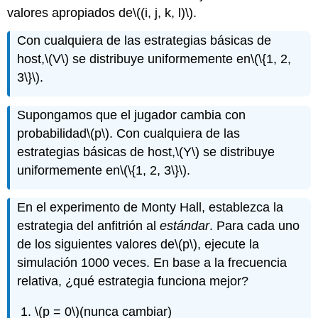
valores apropiados de
\((i, j, k, l)\)
.
Con cualquiera de las estrategias básicas de
host,
\(V\)
se distribuye uniformemente en
\(\{1, 2,
3\}\)
.
Supongamos que el jugador cambia con
probabilidad
\(p\)
. Con cualquiera de las
estrategias básicas de host,
\(Y\)
se distribuye
uniformemente en
\(\{1, 2, 3\}\)
.
En el experimento de Monty Hall, establezca la
estrategia del anfitrión al
estándar
. Para cada uno
de los siguientes valores de
\(p\)
, ejecute la
simulación 1000 veces. En base a la frecuencia
relativa, ¿qué estrategia funciona mejor?
\(p = 0\)
(nunca cambiar)