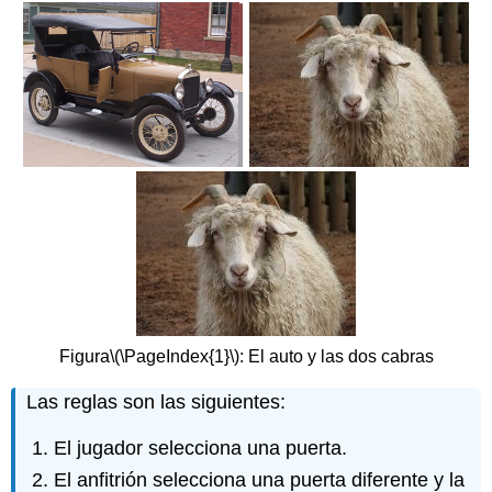
Estrategias
del
jugador
Análisis
matemático
Distribuciones
La
probabilidad
de
ganar
Figura
\(\PageIndex{1}\)
: El auto y las dos cabras
Las reglas son las siguientes:
El jugador selecciona una puerta.
El anfitrión selecciona una puerta diferente y la