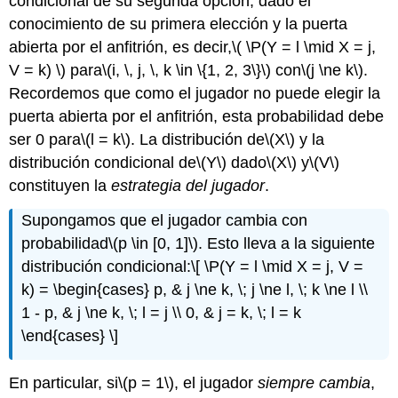
condicional de su segunda opción, dado el
conocimiento de su primera elección y la puerta
abierta por el anfitrión, es decir,
\( \P(Y = l \mid X = j,
V = k) \)
para
\(i, \, j, \, k \in \{1, 2, 3\}\)
con
\(j \ne k\)
.
Recordemos que como el jugador no puede elegir la
puerta abierta por el anfitrión, esta probabilidad debe
ser 0 para
\(l = k\)
. La distribución de
\(X\)
y la
distribución condicional de
\(Y\)
dado
\(X\)
y
\(V\)
constituyen la
estrategia del jugador
.
Supongamos que el jugador cambia con
probabilidad
\(p \in [0, 1]\)
. Esto lleva a la siguiente
distribución condicional:
\[ \P(Y = l \mid X = j, V =
k) = \begin{cases} p, & j \ne k, \; j \ne l, \; k \ne l \\
1 - p, & j \ne k, \; l = j \\ 0, & j = k, \; l = k
\end{cases} \]
En particular, si
\(p = 1\)
, el jugador
siempre cambia
,