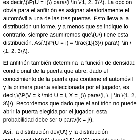
es decir,
\(\P(U = i)\)
para
\(i \in \{1, 2, 3\}\)
. La opción
obvia para el anfitrión es asignar aleatoriamente el
automóvil a una de las tres puertas. Esto lleva a la
distribución uniforme, y a menos que se indique lo
contrario, siempre asumiremos que
\(U\)
tiene esta
distribución. Así,
\(\P(U = i) = \frac{1}{3}\)
para
\(i \in \
{1, 2, 3\}\)
.
El anfitrión también determina la función de densidad
condicional de la puerta que abre, dado el
conocimiento de la puerta que contiene el automóvil
y la primera puerta seleccionada por el jugador, es
decir,
\(\P(V = k \mid U = i, X = j)\)
para
\(i, \, j \in \{1, 2,
3\}\)
. Recordemos que dado que el anfitrión no puede
abrir la puerta elegida por el jugador, esta
probabilidad debe ser 0 para
\(k = j\)
.
Así, la distribución de
\(U\)
y la distribución