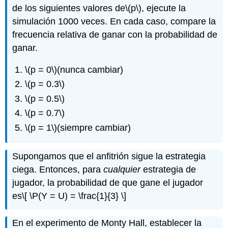
de los siguientes valores de
\(p\)
, ejecute la
simulación 1000 veces. En cada caso, compare la
frecuencia relativa de ganar con la probabilidad de
ganar.
\(p = 0\)
(nunca cambiar)
\(p = 0.3\)
\(p = 0.5\)
\(p = 0.7\)
\(p = 1\)
(siempre cambiar)
Supongamos que el anfitrión sigue la estrategia
ciega. Entonces, para
cualquier
estrategia de
jugador, la probabilidad de que gane el jugador
es
\[ \P(Y = U) = \frac{1}{3} \]
En el experimento de Monty Hall, establecer la