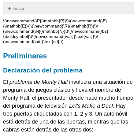
Índice
Preliminares
\(\newcommand{\P}{\mathbb{P}}\)
\(\newcommand{\E}
Declaración
{\mathbb{E}}\)
\(\newcommand{\R}{\mathbb{R}}\)
\
(\newcommand{\N}{\mathbb{N}}\)
\(\newcommand{\bs}
del
{\boldsymbol}\)
\(\newcommand{\var}{\text{var}}\)
\
problema
(\newcommand{\sd}{\text{sd}}\)
Modelado
de
Preliminares
Supuestos
Estrategias
Declaración del problema
Estrategias
de
El
problema de Monty Hall
involucra una situación de
acogida
programa de juegos clásico y lleva el nombre de
La
Monty Hall, el presentador desde hace mucho tiempo
estrategia
estándar
del programa de televisión
Let's Make a Deal
. Hay
La
tres puertas etiquetadas con 1, 2 y 3. Un automóvil
estrategia
está detrás de una de las puertas, mientras que las
de
cabras están detrás de las otras dos:
los
ciegos