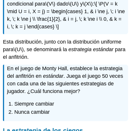
condicional para
\(V\)
dado
\(U\)
y
\(X\)
:
\[ \P(V = k
\mid U = i, X = j) = \begin{cases} 1, & i \ne j, \; i \ne
k, \; k \ne j \\ \frac{1}{2}, & i = j, \; k \ne i \\ 0, & k =
i, \; k = j \end{cases} \]
Esta distribución, junto con la distribución uniforme
para
\(U\)
, se denominará la
estrategia estándar
para
el anfitrión.
En el juego de Monty Hall, establece la estrategia
del anfitrión en
estándar
. Juega el juego 50 veces
con cada una de las siguientes estrategias de
jugador. ¿Cuál funciona mejor?
Siempre cambiar
Nunca cambiar
La estrategia de los ciegos