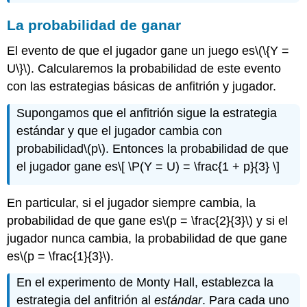
La probabilidad de ganar
El evento de que el jugador gane un juego es
\(\{Y =
U\}\)
. Calcularemos la probabilidad de este evento
con las estrategias básicas de anfitrión y jugador.
Supongamos que el anfitrión sigue la estrategia
estándar y que el jugador cambia con
probabilidad
\(p\)
. Entonces la probabilidad de que
el jugador gane es
\[ \P(Y = U) = \frac{1 + p}{3} \]
En particular, si el jugador siempre cambia, la
probabilidad de que gane es
\(p = \frac{2}{3}\)
y si el
jugador nunca cambia, la probabilidad de que gane
es
\(p = \frac{1}{3}\)
.
En el experimento de Monty Hall, establezca la
estrategia del anfitrión al
estándar
. Para cada uno