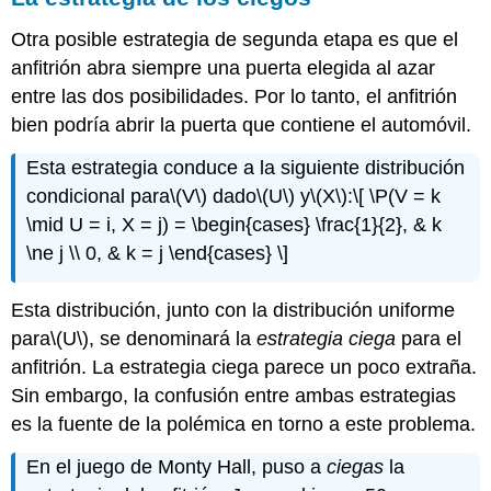
Otra posible estrategia de segunda etapa es que el
anfitrión abra siempre una puerta elegida al azar
entre las dos posibilidades. Por lo tanto, el anfitrión
bien podría abrir la puerta que contiene el automóvil.
Esta estrategia conduce a la siguiente distribución
condicional para
\(V\)
dado
\(U\)
y
\(X\)
:
\[ \P(V = k
\mid U = i, X = j) = \begin{cases} \frac{1}{2}, & k
\ne j \\ 0, & k = j \end{cases} \]
Esta distribución, junto con la distribución uniforme
para
\(U\)
, se denominará la
estrategia ciega
para el
anfitrión. La estrategia ciega parece un poco extraña.
Sin embargo, la confusión entre ambas estrategias
es la fuente de la polémica en torno a este problema.
En el juego de Monty Hall, puso a
ciegas
la