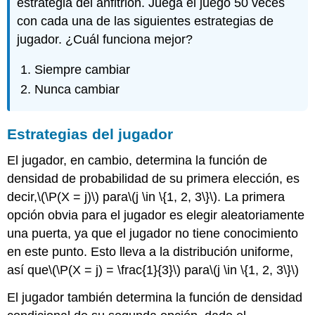
estrategia del anfitrión. Juega el juego 50 veces
con cada una de las siguientes estrategias de
jugador. ¿Cuál funciona mejor?
Siempre cambiar
Nunca cambiar
Estrategias del jugador
El jugador, en cambio, determina la función de
densidad de probabilidad de su primera elección, es
decir,
\(\P(X = j)\)
para
\(j \in \{1, 2, 3\}\)
. La primera
opción obvia para el jugador es elegir aleatoriamente
una puerta, ya que el jugador no tiene conocimiento
en este punto. Esto lleva a la distribución uniforme,
así que
\(\P(X = j) = \frac{1}{3}\)
para
\(j \in \{1, 2, 3\}\)
El jugador también determina la función de densidad