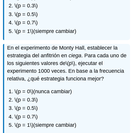
\(p = 0.3\)
\(p = 0.5\)
\(p = 0.7\)
\(p = 1\)
(siempre cambiar)
En el experimento de Monty Hall, establecer la
estrategia del anfitrión en
ciega
. Para cada uno de
los siguientes valores de
\(p\)
, ejecutar el
experimento 1000 veces. En base a la frecuencia
relativa, ¿qué estrategia funciona mejor?
\(p = 0\)
(nunca cambiar)
\(p = 0.3\)
\(p = 0.5\)
\(p = 0.7\)
\(p = 1\)
(siempre cambiar)