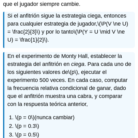
que el jugador siempre cambie.
Si el anfitrión sigue la estrategia ciega, entonces
para cualquier estrategia de jugador,
\(\P(V \ne U)
= \frac{2}{3}\)
y por lo tanto
\(\P(Y = U \mid V \ne
U) = \frac{1}{2}\)
.
En el experimento de Monty Hall, establecer la
estrategia del anfitrión en
ciega
. Para cada uno de
los siguientes valores de
\(p\)
, ejecutar el
experimento 500 veces. En cada caso, computar
la frecuencia relativa condicional de ganar, dado
que el anfitrión muestra una cabra, y comparar
con la respuesta teórica anterior,
\(p = 0\)
(nunca cambiar)
\(p = 0.3\)
\(p = 0.5\)