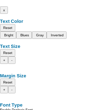
x
Text Color
Reset
Bright
Blues
Gray
Inverted
Text Size
Reset
+
-
Margin Size
Reset
+
-
Font Type
Enable Dyslexic Font