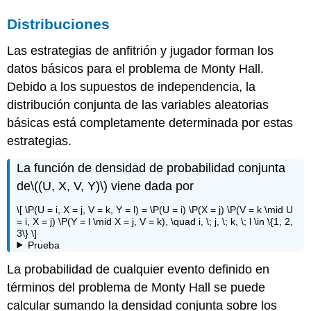
Distribuciones
Las estrategias de anfitrión y jugador forman los
datos básicos para el problema de Monty Hall.
Debido a los supuestos de independencia, la
distribución conjunta de las variables aleatorias
básicas está completamente determinada por estas
estrategias.
La función de densidad de probabilidad conjunta
de
\((U, X, V, Y)\)
viene dada por
\[ \P(U = i, X = j, V = k, Y = l) = \P(U = i) \P(X = j) \P(V = k \mid U
= i, X = j) \P(Y = l \mid X = j, V = k), \quad i, \; j, \; k, \; l \in \{1, 2,
3\} \]
Prueba
La probabilidad de cualquier evento definido en
términos del problema de Monty Hall se puede
calcular sumando la densidad conjunta sobre los