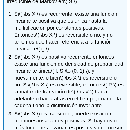
irreducible de Markov en
\( S \)
.
Si
\( \bs X \)
es recurrente, existe una función
invariante positiva que es única hasta la
multiplicación por constantes positivas.
Entonces
\( \bs X \)
es reversible o no, y no
tenemos que hacer referencia a la función
invariante
\( g \)
.
Si
\( \bs X \)
es positivo recurrente entonces
existe una función de densidad de probabilidad
invariante única
\( f: S \to (0, 1) \)
, y
nuevamente, o bien
\( \bs X \)
es reversible o
no. Si
\( \bs X \)
es reversible, entonces
\( P \)
es
la matriz de transición de
\( \bs X \)
hacia
adelante o hacia atrás en el tiempo, cuando la
cadena tiene la distribución invariante.
Si
\( \bs X \)
es transitorio, puede existir o no
funciones invariantes positivas. Si hay dos o
más funciones invariantes positivas que no son