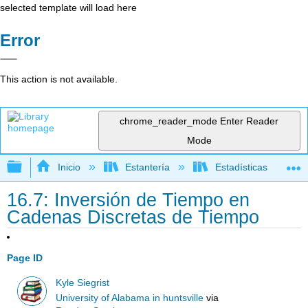
selected template will load here
Error
This action is not available.
chrome_reader_mode
Enter Reader
Mode
Expandir/contraer jerarquía global
Inicio
Estantería
Estadísticas
16.7: Inversión de Tiempo en
Cadenas Discretas de Tiempo
Page ID
Kyle Siegrist
University of Alabama in huntsville
via