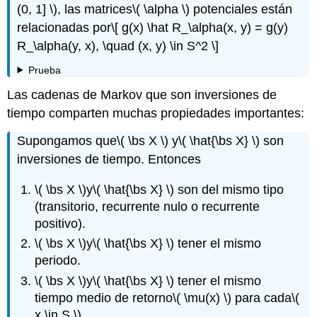
(0, 1] \)
, las matrices
\( \alpha \)
potenciales están
relacionadas por
\[ g(x) \hat R_\alpha(x, y) = g(y)
R_\alpha(y, x), \quad (x, y) \in S^2 \]
Prueba
Las cadenas de Markov que son inversiones de
tiempo comparten muchas propiedades importantes:
Supongamos que
\( \bs X \)
y
\( \hat{\bs X} \)
son
inversiones de tiempo. Entonces
\( \bs X \)
y
\( \hat{\bs X} \)
son del mismo tipo
(transitorio, recurrente nulo o recurrente
positivo).
\( \bs X \)
y
\( \hat{\bs X} \)
tener el mismo
periodo.
\( \bs X \)
y
\( \hat{\bs X} \)
tener el mismo
tiempo medio de retorno
\( \mu(x) \)
para cada
\(
x \in S \)
.