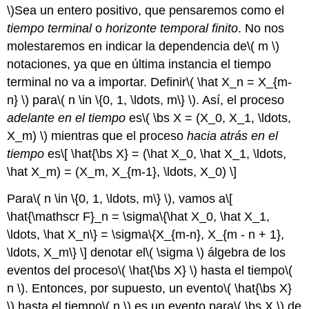
\)
Sea un entero positivo, que pensaremos como el
tiempo terminal
o
horizonte temporal finito
. No nos
molestaremos en indicar la dependencia de
\( m \)
notaciones, ya que en última instancia el tiempo
terminal no va a importar. Definir
\( \hat X_n = X_{m-
n} \)
para
\( n \in \{0, 1, \ldots, m\} \)
. Así, el proceso
adelante en el tiempo
es
\( \bs X = (X_0, X_1, \ldots,
X_m) \)
mientras que el proceso
hacia atrás en el
tiempo
es
\[ \hat{\bs X} = (\hat X_0, \hat X_1, \ldots,
\hat X_m) = (X_m, X_{m-1}, \ldots, X_0) \]
Para
\( n \in \{0, 1, \ldots, m\} \)
, vamos a
\[
\hat{\mathscr F}_n = \sigma\{\hat X_0, \hat X_1,
\ldots, \hat X_n\} = \sigma\{X_{m-n}, X_{m - n + 1},
\ldots, X_m\} \]
denotar el
\( \sigma \)
álgebra de los
eventos del proceso
\( \hat{\bs X} \)
hasta el tiempo
\(
n \)
. Entonces, por supuesto, un evento
\( \hat{\bs X}
\)
hasta el tiempo
\( n \)
es un evento para
\( \bs X \)
de