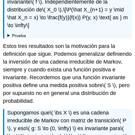
invariante
\( f \)
. Independientemente de la
distribución de
\( X_0 \)
,
\[\P(\hat X_{n+1} = y \mid
\hat X_n = x) \to \frac{f(y)}{f(x)} P(y, x) \text{ as } m
\to \infty\]
Prueba
Estos tres resultados son la motivación para la
definición que sigue. Podemos generalizar definiendo
la inversión de una cadena irreducible de Markov,
siempre y cuando exista una función positiva e
invariante. Recordemos que una función invariante
positiva define una medida positiva sobre
\( S \)
, pero
por supuesto no en general una distribución de
probabilidad.
Supongamos que
\( \bs X \)
es una cadena
irreducible de Markov con matriz de transición
\( P
\)
, y eso
\( g: S \to (0, \infty) \)
es invariante para
\(