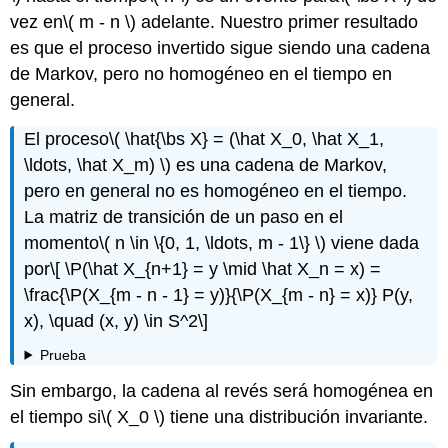
vez en
\( m - n \)
adelante. Nuestro primer resultado
es que el proceso invertido sigue siendo una cadena
de Markov, pero no homogéneo en el tiempo en
general.
El proceso
\( \hat{\bs X} = (\hat X_0, \hat X_1,
\ldots, \hat X_m) \)
es una cadena de Markov,
pero en general no es homogéneo en el tiempo.
La matriz de transición de un paso en el
momento
\( n \in \{0, 1, \ldots, m - 1\} \)
viene dada
por
\[ \P(\hat X_{n+1} = y \mid \hat X_n = x) =
\frac{\P(X_{m - n - 1} = y)}{\P(X_{m - n} = x)} P(y,
x), \quad (x, y) \in S^2\]
Prueba
Sin embargo, la cadena al revés será homogénea en
el tiempo si
\( X_0 \)
tiene una distribución invariante.