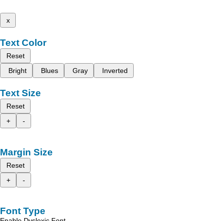
x
Text Color
Reset
Bright
Blues
Gray
Inverted
Text Size
Reset
+
-
Margin Size
Reset
+
-
Font Type
Enable Dyslexic Font