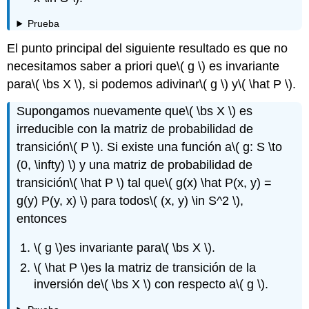
Prueba
El punto principal del siguiente resultado es que no
necesitamos saber a priori que
\( g \)
es invariante
para
\( \bs X \)
, si podemos adivinar
\( g \)
y
\( \hat P \)
.
Supongamos nuevamente que
\( \bs X \)
es
irreducible con la matriz de probabilidad de
transición
\( P \)
. Si existe una función a
\( g: S \to
(0, \infty) \)
y una matriz de probabilidad de
transición
\( \hat P \)
tal que
\( g(x) \hat P(x, y) =
g(y) P(y, x) \)
para todos
\( (x, y) \in S^2 \)
,
entonces
\( g \)
es invariante para
\( \bs X \)
.
\( \hat P \)
es la matriz de transición de la
inversión de
\( \bs X \)
con respecto a
\( g \)
.