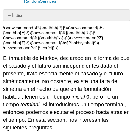
RandomServices
Índice
Teoría
\(\newcommand{\P}{\mathbb{P}}\)
\(\newcommand{\E}
Básica
{\mathbb{E}}\)
\(\newcommand{\R}{\mathbb{R}}\)
\
(\newcommand{\N}{\mathbb{N}}\)
\(\newcommand{\Z}
Cadenas
{\mathbb{Z}}\)
\(\newcommand{\bs}{\boldsymbol}\)
\(
invertidas
\newcommand{\cl}{\text{cl}} \)
Cadenas
Reversibles
El inmueble de Markov, declarado en la forma de que
Ejemplos
el pasado y el futuro son independientes dado el
y
presente, trata esencialmente el pasado y el futuro
Aplicaciones
simétricamente. No obstante, existe una falta de
Cadenas
simetría en el hecho de que en la formulación
Finitas
habitual, tenemos un tiempo
inicial
0, pero no un
Modelos
Especiales
tiempo
terminal
. Si introducimos un tiempo terminal,
entonces podemos ejecutar el proceso hacia atrás en
el tiempo. En esta sección, nos interesan las
siguientes preguntas: