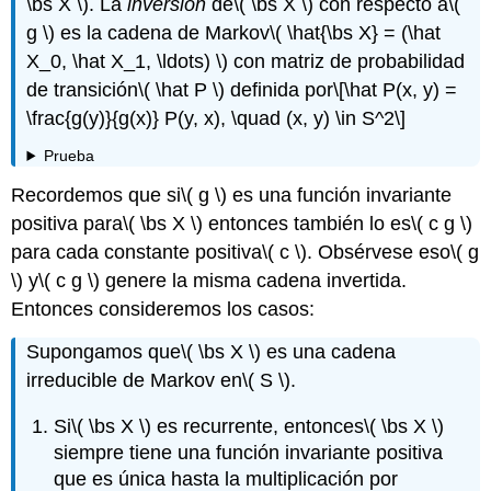
\bs X \)
. La
inversión
de
\( \bs X \)
con respecto a
\(
g \)
es la cadena de Markov
\( \hat{\bs X} = (\hat
X_0, \hat X_1, \ldots) \)
con matriz de probabilidad
de transición
\( \hat P \)
definida por
\[\hat P(x, y) =
\frac{g(y)}{g(x)} P(y, x), \quad (x, y) \in S^2\]
Prueba
Recordemos que si
\( g \)
es una función invariante
positiva para
\( \bs X \)
entonces también lo es
\( c g \)
para cada constante positiva
\( c \)
. Obsérvese eso
\( g
\)
y
\( c g \)
genere la misma cadena invertida.
Entonces consideremos los casos:
Supongamos que
\( \bs X \)
es una cadena
irreducible de Markov en
\( S \)
.
Si
\( \bs X \)
es recurrente, entonces
\( \bs X \)
siempre tiene una función invariante positiva
que es única hasta la multiplicación por