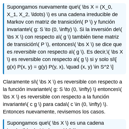
Supongamos nuevamente que
\( \bs X = (X_0,
X_1, X_2, \ldots) \)
es una cadena irreducible de
Markov con matriz de transición
\( P \)
y función
invariante
\( g: S \to (0, \infty) \)
. Si la inversión de
\(
\bs X \)
con respecto a
\( g \)
también tiene matriz
de transición
\( P \)
, entonces
\( \bs X \)
se dice que
es
reversible
con respecto a
\( g \)
. Es decir,
\( \bs X
\)
es reversible con respecto a
\( g \)
si y solo si
\[
g(x) P(x, y) = g(y) P(y, x), \quad (x, y) \in S^2 \]
Claramente si
\( \bs X \)
es reversible con respecto a
la función invariante
\( g: S \to (0, \infty) \)
entonces
\(
\bs X \)
es reversible con respecto a la función
invariante
\( c g \)
para cada
\( c \in (0, \infty) \)
.
Entonces nuevamente, revisemos los casos.
Supongamos que
\( \bs X \)
es una cadena