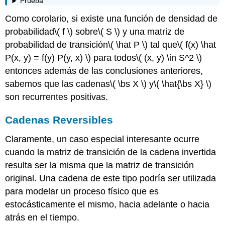
Prueba
Como corolario, si existe una función de densidad de
probabilidad
\( f \)
sobre
\( S \)
y una matriz de
probabilidad de transición
\( \hat P \)
tal que
\( f(x) \hat
P(x, y) = f(y) P(y, x) \)
para todos
\( (x, y) \in S^2 \)
entonces además de las conclusiones anteriores,
sabemos que las cadenas
\( \bs X \)
y
\( \hat{\bs X} \)
son recurrentes positivas.
Cadenas Reversibles
Claramente, un caso especial interesante ocurre
cuando la matriz de transición de la cadena invertida
resulta ser la misma que la matriz de transición
original. Una cadena de este tipo podría ser utilizada
para modelar un proceso físico que es
estocásticamente el mismo, hacia adelante o hacia
atrás en el tiempo.