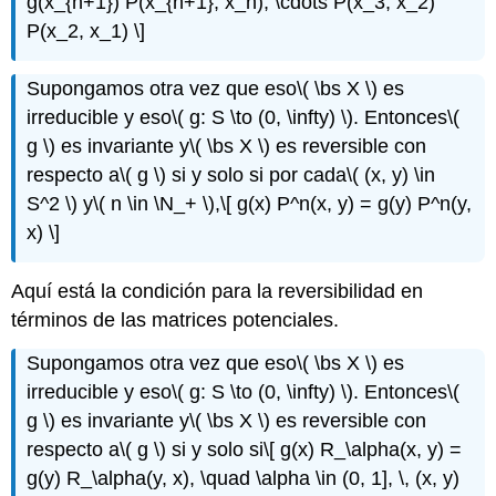
g(x_{n+1}) P(x_{n+1}, x_n), \cdots P(x_3, x_2)
P(x_2, x_1) \]
Supongamos otra vez que eso
\( \bs X \)
es
irreducible y eso
\( g: S \to (0, \infty) \)
. Entonces
\(
g \)
es invariante y
\( \bs X \)
es reversible con
respecto a
\( g \)
si y solo si por cada
\( (x, y) \in
S^2 \)
y
\( n \in \N_+ \)
,
\[ g(x) P^n(x, y) = g(y) P^n(y,
x) \]
Aquí está la condición para la reversibilidad en
términos de las matrices potenciales.
Supongamos otra vez que eso
\( \bs X \)
es
irreducible y eso
\( g: S \to (0, \infty) \)
. Entonces
\(
g \)
es invariante y
\( \bs X \)
es reversible con
respecto a
\( g \)
si y solo si
\[ g(x) R_\alpha(x, y) =
g(y) R_\alpha(y, x), \quad \alpha \in (0, 1], \, (x, y)