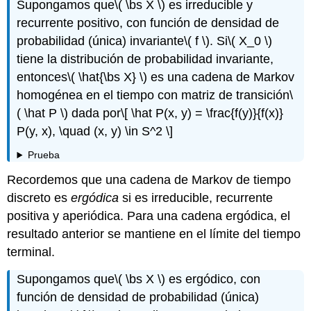
Supongamos que
\( \bs X \)
es irreducible y
recurrente positivo, con función de densidad de
probabilidad (única) invariante
\( f \)
. Si
\( X_0 \)
tiene la distribución de probabilidad invariante,
entonces
\( \hat{\bs X} \)
es una cadena de Markov
homogénea en el tiempo con matriz de transición
\
( \hat P \)
dada por
\[ \hat P(x, y) = \frac{f(y)}{f(x)}
P(y, x), \quad (x, y) \in S^2 \]
Prueba
Recordemos que una cadena de Markov de tiempo
discreto es
ergódica
si es irreducible, recurrente
positiva y aperiódica. Para una cadena ergódica, el
resultado anterior se mantiene en el límite del tiempo
terminal.
Supongamos que
\( \bs X \)
es ergódico, con
función de densidad de probabilidad (única)