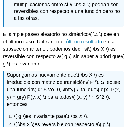
multiplicaciones entre sí,
\( \bs X \)
podrían ser
reversibles con respecto a una función pero no
a las otras.
El simple paseo aleatorio no simétrico
\( \Z \)
cae en
el último caso. Utilizando el
último resultado
en la
subsección anterior, podemos decir si
\( \bs X \)
es
reversible con respecto a
\( g \)
sin saber a priori que
\(
g \)
es invariante.
Supongamos nuevamente que
\( \bs X \)
es
irreducible con matriz de transición
\( P \)
. Si existe
una función
\( g: S \to (0, \infty) \)
tal que
\( g(x) P(x,
y) = g(y) P(y, x) \)
para todos
\( (x, y) \in S^2 \)
,
entonces
\( g \)
es invariante para
\( \bs X \)
.
\( \bs X \)
es reversible con respecto a
\( g \)