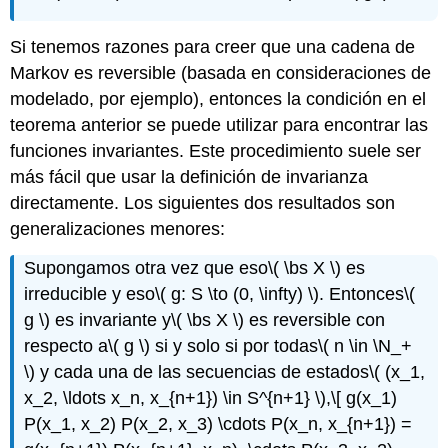
Si tenemos razones para creer que una cadena de
Markov es reversible (basada en consideraciones de
modelado, por ejemplo), entonces la condición en el
teorema anterior se puede utilizar para encontrar las
funciones invariantes. Este procedimiento suele ser
más fácil que usar la definición de invarianza
directamente. Los siguientes dos resultados son
generalizaciones menores:
Supongamos otra vez que eso
\( \bs X \)
es
irreducible y eso
\( g: S \to (0, \infty) \)
. Entonces
\(
g \)
es invariante y
\( \bs X \)
es reversible con
respecto a
\( g \)
si y solo si por todas
\( n \in \N_+
\)
y cada una de las secuencias de estados
\( (x_1,
x_2, \ldots x_n, x_{n+1}) \in S^{n+1} \)
,
\[ g(x_1)
P(x_1, x_2) P(x_2, x_3) \cdots P(x_n, x_{n+1}) =