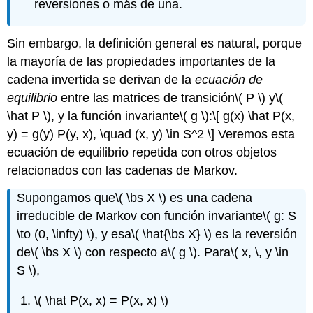
reversiones o más de una.
Sin embargo, la definición general es natural, porque
la mayoría de las propiedades importantes de la
cadena invertida se derivan de la
ecuación de
equilibrio
entre las matrices de transición
\( P \)
y
\(
\hat P \)
, y la función invariante
\( g \)
:
\[ g(x) \hat P(x,
y) = g(y) P(y, x), \quad (x, y) \in S^2 \]
Veremos esta
ecuación de equilibrio repetida con otros objetos
relacionados con las cadenas de Markov.
Supongamos que
\( \bs X \)
es una cadena
irreducible de Markov con función invariante
\( g: S
\to (0, \infty) \)
, y esa
\( \hat{\bs X} \)
es la reversión
de
\( \bs X \)
con respecto a
\( g \)
. Para
\( x, \, y \in
S \)
,
\( \hat P(x, x) = P(x, x) \)