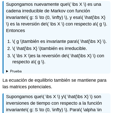
Supongamos nuevamente que
\( \bs X \)
es una
cadena irreducible de Markov con función
invariante
\( g: S \to (0, \infty) \)
, y esa
\( \hat{\bs X}
\)
es la reversión de
\( \bs X \)
con respecto a
\( g \)
.
Entonces
\( g \)
también es invariante para
\( \hat{\bs X} \)
.
\( \hat{\bs X} \)
también es irreducible.
\( \bs X \)
es la reversión de
\( \hat{\bs X} \)
con
respecto a
\( g \)
.
Prueba
La ecuación de equilibrio también se mantiene para
las matrices potenciales.
Supongamos que
\( \bs X \)
y
\( \hat{\bs X} \)
son
inversiones de tiempo con respecto a la función
invariante
\( g: S \to (0, \infty) \)
. Para
\( \alpha \in