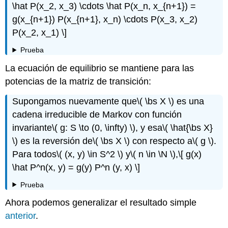
\hat P(x_2, x_3) \cdots \hat P(x_n, x_{n+1}) =
g(x_{n+1}) P(x_{n+1}, x_n) \cdots P(x_3, x_2)
P(x_2, x_1) \]
Prueba
La ecuación de equilibrio se mantiene para las
potencias de la matriz de transición:
Supongamos nuevamente que
\( \bs X \)
es una
cadena irreducible de Markov con función
invariante
\( g: S \to (0, \infty) \)
, y esa
\( \hat{\bs X}
\)
es la reversión de
\( \bs X \)
con respecto a
\( g \)
.
Para todos
\( (x, y) \in S^2 \)
y
\( n \in \N \)
,
\[ g(x)
\hat P^n(x, y) = g(y) P^n (y, x) \]
Prueba
Ahora podemos generalizar el resultado simple
anterior
.