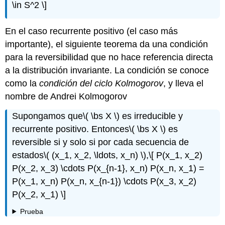
\in S^2 \]
En el caso recurrente positivo (el caso más
importante), el siguiente teorema da una condición
para la reversibilidad que no hace referencia directa
a la distribución invariante. La condición se conoce
como la
condición del ciclo Kolmogorov
, y lleva el
nombre de Andrei Kolmogorov
Supongamos que
\( \bs X \)
es irreducible y
recurrente positivo. Entonces
\( \bs X \)
es
reversible si y solo si por cada secuencia de
estados
\( (x_1, x_2, \ldots, x_n) \)
,
\[ P(x_1, x_2)
P(x_2, x_3) \cdots P(x_{n-1}, x_n) P(x_n, x_1) =
P(x_1, x_n) P(x_n, x_{n-1}) \cdots P(x_3, x_2)
P(x_2, x_1) \]
Prueba