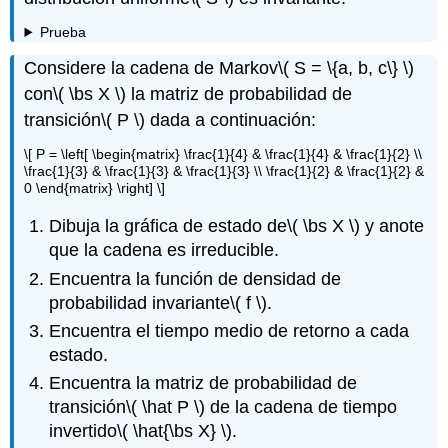
Prueba
Considere la cadena de Markov
\( S = \{a, b, c\} \)
con
\( \bs X \)
la matriz de probabilidad de
transición
\( P \)
dada a continuación:
\[ P = \left[ \begin{matrix} \frac{1}{4} & \frac{1}{4} & \frac{1}{2} \\
\frac{1}{3} & \frac{1}{3} & \frac{1}{3} \\ \frac{1}{2} & \frac{1}{2} &
0 \end{matrix} \right] \]
Dibuja la gráfica de estado de
\( \bs X \)
y anote
que la cadena es irreducible.
Encuentra la función de densidad de
probabilidad invariante
\( f \)
.
Encuentra el tiempo medio de retorno a cada
estado.
Encuentra la matriz de probabilidad de
transición
\( \hat P \)
de la cadena de tiempo
invertido
\( \hat{\bs X} \)
.