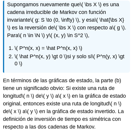
Supongamos nuevamente que
\( \bs X \)
es una
cadena irreducible de Markov con función
invariante
\( g: S \to (0, \infty) \)
, y esa
\( \hat{\bs X}
\)
es la reversión de
\( \bs X \)
con respecto a
\( g \)
.
Para
\( n \in \N \)
y
\( (x, y) \in S^2 \)
,
\( P^n(x, x) = \hat P^n(x, x) \)
\( \hat P^n(x, y) \gt 0 \)
si y solo si
\( P^n(y, x) \gt
0 \)
En términos de las gráficas de estado, la parte (b)
tiene un significado obvio: Si existe una ruta de
longitud
\( n \)
de
\( y \)
a
\( x \)
en la gráfica de estado
original, entonces existe una ruta de longitud
\( n \)
de
\( x \)
a
\( y \)
en la gráfica de estado invertido. La
definición de inversión de tiempo es simétrica con
respecto a las dos cadenas de Markov.