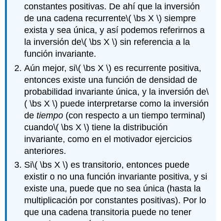
constantes positivas. De ahí que la inversión
de una cadena recurrente
\( \bs X \)
siempre
exista y sea única, y así podemos referirnos a
la inversión de
\( \bs X \)
sin referencia a la
función invariante.
Aún mejor, si
\( \bs X \)
es recurrente positiva,
entonces existe una función de densidad de
probabilidad invariante única, y la inversión de
\
( \bs X \)
puede interpretarse como la inversión
de
tiempo
(con respecto a un tiempo terminal)
cuando
\( \bs X \)
tiene la distribución
invariante, como en el motivador ejercicios
anteriores.
Si
\( \bs X \)
es transitorio, entonces puede
existir o no una función invariante positiva, y si
existe una, puede que no sea única (hasta la
multiplicación por constantes positivas). Por lo
que una cadena transitoria puede no tener