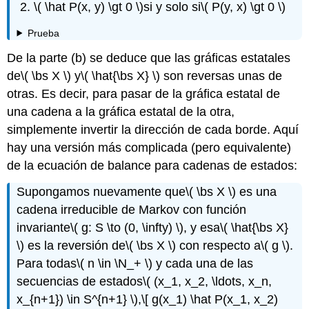
\( \hat P(x, y) \gt 0 \)
si y solo si
\( P(y, x) \gt 0 \)
Prueba
De la parte (b) se deduce que las gráficas estatales
de
\( \bs X \)
y
\( \hat{\bs X} \)
son reversas unas de
otras. Es decir, para pasar de la gráfica estatal de
una cadena a la gráfica estatal de la otra,
simplemente invertir la dirección de cada borde. Aquí
hay una versión más complicada (pero equivalente)
de la ecuación de balance para cadenas de estados:
Supongamos nuevamente que
\( \bs X \)
es una
cadena irreducible de Markov con función
invariante
\( g: S \to (0, \infty) \)
, y esa
\( \hat{\bs X}
\)
es la reversión de
\( \bs X \)
con respecto a
\( g \)
.
Para todas
\( n \in \N_+ \)
y cada una de las
secuencias de estados
\( (x_1, x_2, \ldots, x_n,
x_{n+1}) \in S^{n+1} \)
,
\[ g(x_1) \hat P(x_1, x_2)