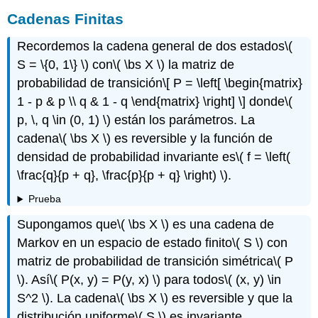
Cadenas Finitas
Recordemos la cadena general de dos estados
\(
S = \{0, 1\} \)
con
\( \bs X \)
la matriz de
probabilidad de transición
\[ P = \left[ \begin{matrix}
1 - p & p \\ q & 1 - q \end{matrix} \right] \]
donde
\(
p, \, q \in (0, 1) \)
están los parámetros. La
cadena
\( \bs X \)
es reversible y la función de
densidad de probabilidad invariante es
\( f = \left(
\frac{q}{p + q}, \frac{p}{p + q} \right) \)
.
Prueba
Supongamos que
\( \bs X \)
es una cadena de
Markov en un espacio de estado finito
\( S \)
con
matriz de probabilidad de transición simétrica
\( P
\)
. Así
\( P(x, y) = P(y, x) \)
para todos
\( (x, y) \in
S^2 \)
. La cadena
\( \bs X \)
es reversible y que la
distribución uniforme
\( S \)
es invariante.