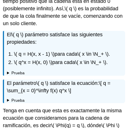
tiempo positivo que la cadena está en estado 0
(posiblemente infinito). Así,
\( q \)
es la probabilidad
de que la cola finalmente se vacíe, comenzando con
un solo cliente.
El
\( q \)
parámetro satisface las siguientes
propiedades:
\( q = H(x, x - 1) \)
para cada
\( x \in \N_+ \)
.
\( q^x = H(x, 0) \)
para cada
\( x \in \N_+ \)
.
Prueba
El parámetro
\( q \)
satisface la ecuación:
\[ q =
\sum_{x = 0}^\infty f(x) q^x \]
Prueba
Tenga en cuenta que esta es exactamente la misma
ecuación que consideramos para la cadena de
ramificación, es decir
\( \Phi(q) = q \)
, dónde
\( \Phi \)