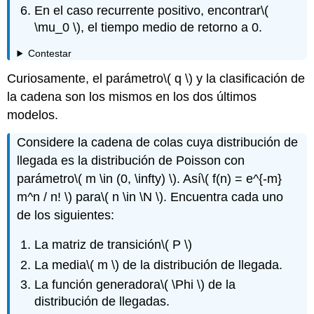
En el caso recurrente positivo, encontrar
\(
\mu_0 \)
, el tiempo medio de retorno a 0.
Contestar
Curiosamente, el parámetro
\( q \)
y la clasificación de
la cadena son los mismos en los dos últimos
modelos.
Considere la cadena de colas cuya distribución de
llegada es la distribución de Poisson con
parámetro
\( m \in (0, \infty) \)
. Así
\( f(n) = e^{-m}
m^n / n! \)
para
\( n \in \N \)
. Encuentra cada uno
de los siguientes:
La matriz de transición
\( P \)
La media
\( m \)
de la distribución de llegada.
La función generadora
\( \Phi \)
de la
distribución de llegadas.