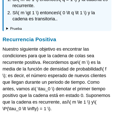
recurrente.
Si
\( m \gt 1 \)
entonces
\( 0 \lt q \lt 1 \)
y la
cadena es transitoria..
Prueba
Recurrencia Positiva
Nuestro siguiente objetivo es encontrar las
condiciones para que la cadena de colas sea
recurrente positiva. Recordemos que
\( m \)
es la
media de la función de densidad de probabilidad
\( f
\)
; es decir, el número esperado de nuevos clientes
que llegan durante un periodo de tiempo. Como
antes, vamos a
\( \tau_0 \)
denotar el primer tiempo
positivo que la cadena está en estado 0. Suponemos
que la cadena es recurrente, así
\( m \le 1 \)
y
\(
\P(\tau_0 \lt \infty) = 1 \)
.