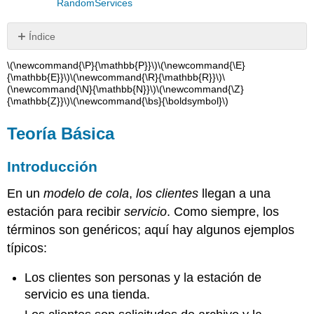
RandomServices
Índice
Teoría
\(\newcommand{\P}{\mathbb{P}}\)
\(\newcommand{\E}
Básica
{\mathbb{E}}\)
\(\newcommand{\R}{\mathbb{R}}\)
\
(\newcommand{\N}{\mathbb{N}}\)
\(\newcommand{\Z}
Introducción
{\mathbb{Z}}\)
\(\newcommand{\bs}{\boldsymbol}\)
Recurrencia
y
Teoría Básica
fugacidad
Recurrencia
Introducción
Positiva
Ejercicios
En un
modelo de cola
,
los clientes
llegan a una
Computacionales
estación para recibir
servicio
. Como siempre, los
términos son genéricos; aquí hay algunos ejemplos
típicos:
Los clientes son personas y la estación de
servicio es una tienda.