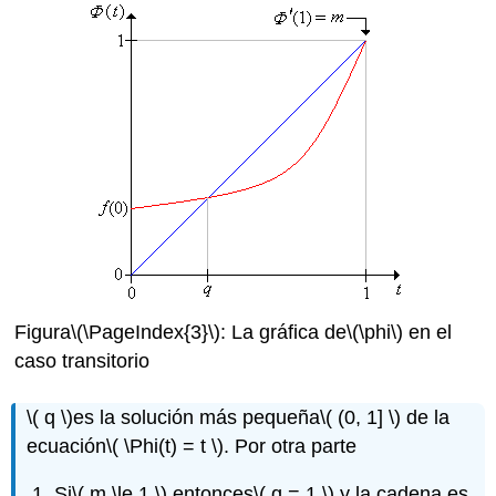
Figura
\(\PageIndex{3}\)
: La gráfica de
\(\phi\)
en el
caso transitorio
\( q \)
es la solución más pequeña
\( (0, 1] \)
de la
ecuación
\( \Phi(t) = t \)
. Por otra parte
Si
\( m \le 1 \)
entonces
\( q = 1 \)
y la cadena es