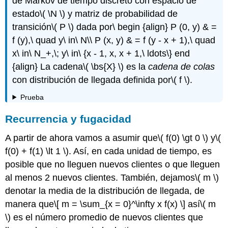
de Markov de tiempo discreto con espacio de
estado
\( \N \)
y matriz de probabilidad de
transición
\( P \)
dada por\ begin {align} P (0, y) & =
f (y),\ quad y\ in\ N\\ P (x, y) & = f (y - x + 1),\ quad
x\ in\ N_+,\; y\ in\ {x - 1, x, x + 1,\ ldots\} end
{align} La cadena
\( \bs{X} \)
es la
cadena de colas
con distribución de llegada definida por
\( f \)
.
Prueba
Recurrencia y fugacidad
A partir de ahora vamos a asumir que
\( f(0) \gt 0 \)
y
\(
f(0) + f(1) \lt 1 \)
. Así, en cada unidad de tiempo, es
posible que no lleguen nuevos clientes o que lleguen
al menos 2 nuevos clientes. También, dejamos
\( m \)
denotar la media de la distribución de llegada, de
manera que
\[ m = \sum_{x = 0}^\infty x f(x) \]
así
\( m
\)
es el número promedio de nuevos clientes que