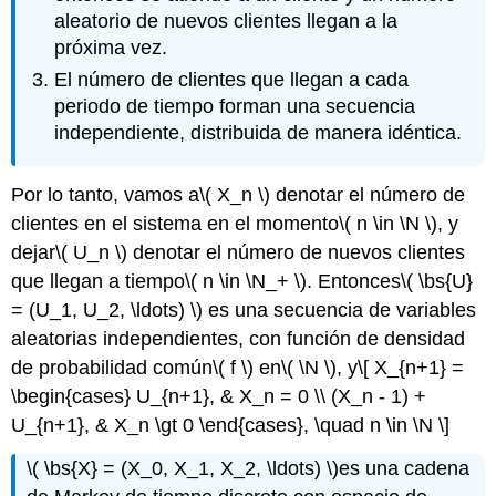
aleatorio de nuevos clientes llegan a la
próxima vez.
El número de clientes que llegan a cada
periodo de tiempo forman una secuencia
independiente, distribuida de manera idéntica.
Por lo tanto, vamos a
\( X_n \)
denotar el número de
clientes en el sistema en el momento
\( n \in \N \)
, y
dejar
\( U_n \)
denotar el número de nuevos clientes
que llegan a tiempo
\( n \in \N_+ \)
. Entonces
\( \bs{U}
= (U_1, U_2, \ldots) \)
es una secuencia de variables
aleatorias independientes, con función de densidad
de probabilidad común
\( f \)
en
\( \N \)
, y
\[ X_{n+1} =
\begin{cases} U_{n+1}, & X_n = 0 \\ (X_n - 1) +
U_{n+1}, & X_n \gt 0 \end{cases}, \quad n \in \N \]
\( \bs{X} = (X_0, X_1, X_2, \ldots) \)
es una cadena