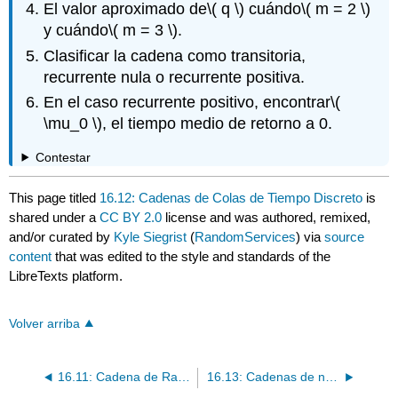
El valor aproximado de
\( q \)
cuándo
\( m = 2 \)
y cuándo
\( m = 3 \)
.
Clasificar la cadena como transitoria,
recurrente nula o recurrente positiva.
En el caso recurrente positivo, encontrar
\(
\mu_0 \)
, el tiempo medio de retorno a 0.
Contestar
This page titled
16.12: Cadenas de Colas de Tiempo Discreto
is
shared under a
CC BY 2.0
license and was authored, remixed,
and/or curated by
Kyle Siegrist
(
RandomServices
) via
source
content
that was edited to the style and standards of the
LibreTexts platform.
Volver arriba
16.11: Cadena de Ramificación en Tiempo Discreto
16.13: Cadenas de nacimiento-muerte en tiempo discreto