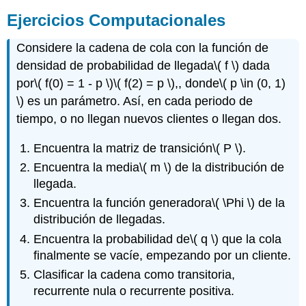
Ejercicios Computacionales
Considere la cadena de cola con la función de
densidad de probabilidad de llegada
\( f \)
dada
por
\( f(0) = 1 - p \)
\( f(2) = p \)
,, donde
\( p \in (0, 1)
\)
es un parámetro. Así, en cada periodo de
tiempo, o no llegan nuevos clientes o llegan dos.
Encuentra la matriz de transición
\( P \)
.
Encuentra la media
\( m \)
de la distribución de
llegada.
Encuentra la función generadora
\( \Phi \)
de la
distribución de llegadas.
Encuentra la probabilidad de
\( q \)
que la cola
finalmente se vacíe, empezando por un cliente.
Clasificar la cadena como transitoria,
recurrente nula o recurrente positiva.