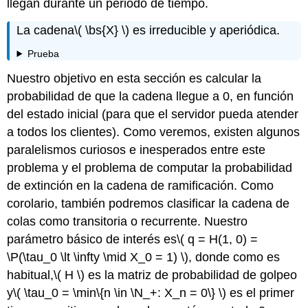
llegan durante un periodo de tiempo.
La cadena
\( \bs{X} \)
es irreducible y aperiódica.
Prueba
Nuestro objetivo en esta sección es calcular la
probabilidad de que la cadena llegue a 0, en función
del estado inicial (para que el servidor pueda atender
a todos los clientes). Como veremos, existen algunos
paralelismos curiosos e inesperados entre este
problema y el problema de computar la probabilidad
de extinción en la cadena de ramificación. Como
corolario, también podremos clasificar la cadena de
colas como transitoria o recurrente. Nuestro
parámetro básico de interés es
\( q = H(1, 0) =
\P(\tau_0 \lt \infty \mid X_0 = 1) \)
, donde como es
habitual,
\( H \)
es la matriz de probabilidad de golpeo
y
\( \tau_0 = \min\{n \in \N_+: X_n = 0\} \)
es el primer