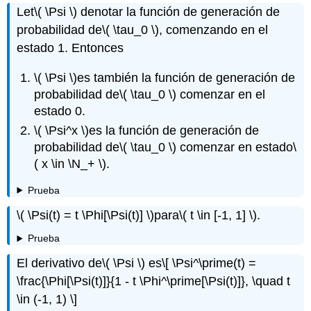
Let
\( \Psi \)
denotar la función de generación de
probabilidad de
\( \tau_0 \)
, comenzando en el
estado 1. Entonces
\( \Psi \)
es también la función de generación de
probabilidad de
\( \tau_0 \)
comenzar en el
estado 0.
\( \Psi^x \)
es la función de generación de
probabilidad de
\( \tau_0 \)
comenzar en estado
\
( x \in \N_+ \)
.
Prueba
\( \Psi(t) = t \Phi[\Psi(t)] \)
para
\( t \in [-1, 1] \)
.
Prueba
El derivativo de
\( \Psi \)
es
\[ \Psi^\prime(t) =
\frac{\Phi[\Psi(t)]}{1 - t \Phi^\prime[\Psi(t)]}, \quad t
\in (-1, 1) \]