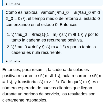
Prueba
Como es habitual, vamos
\( \mu_0 = \E(\tau_0 \mid
X_0 = 0) \)
, el tiempo medio de retorno al estado 0
comenzando en el estado 0. Entonces
\( \mu_0 = \frac{1}{1 - m} \)
si
\( m \lt 1 \)
y por lo
tanto la cadena es recurrente positiva.
\( \mu_0 = \infty \)
si
\( m = 1 \)
y por lo tanto la
cadena es nula recurrente.
Prueba
Entonces, para resumir, la cadena de colas es
positiva recurrente si
\( m \lt 1 \)
, nula recurrente si
\( m
= 1 \)
, y transitoria si
\( m > 1 \)
. Dado que
\( m \)
es el
número esperado de nuevos clientes que llegan
durante un periodo de servicio, los resultados son
ciertamente razonables.