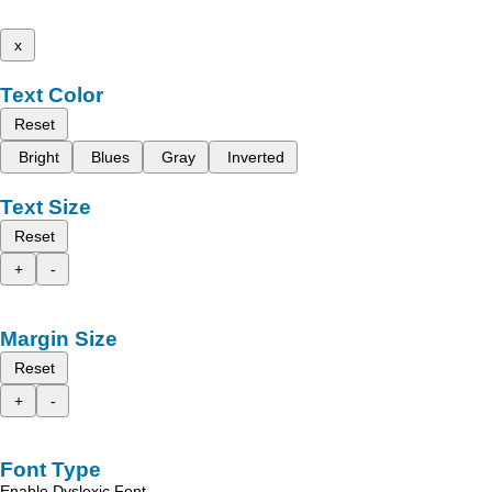
x
Text Color
Reset
Bright
Blues
Gray
Inverted
Text Size
Reset
+
-
Margin Size
Reset
+
-
Font Type
Enable Dyslexic Font