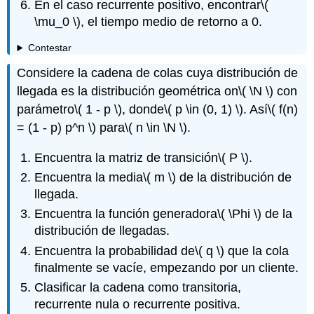
En el caso recurrente positivo, encontrar
\(
\mu_0 \)
, el tiempo medio de retorno a 0.
Contestar
Considere la cadena de colas cuya distribución de
llegada es la distribución geométrica on
\( \N \)
con
parámetro
\( 1 - p \)
, donde
\( p \in (0, 1) \)
. Así
\( f(n)
= (1 - p) p^n \)
para
\( n \in \N \)
.
Encuentra la matriz de transición
\( P \)
.
Encuentra la media
\( m \)
de la distribución de
llegada.
Encuentra la función generadora
\( \Phi \)
de la
distribución de llegadas.
Encuentra la probabilidad de
\( q \)
que la cola
finalmente se vacíe, empezando por un cliente.
Clasificar la cadena como transitoria,
recurrente nula o recurrente positiva.