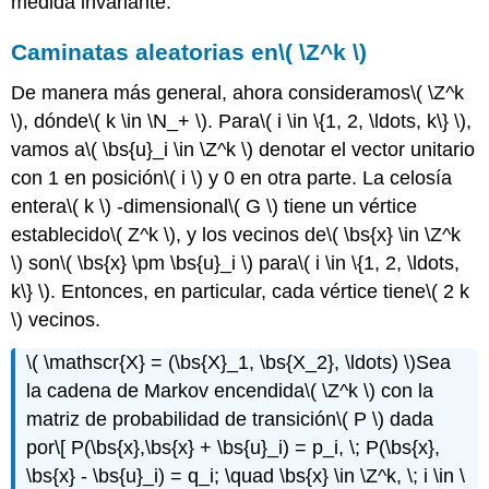
medida invariante.
Caminatas aleatorias en
\( \Z^k \)
De manera más general, ahora consideramos
\( \Z^k
\)
, dónde
\( k \in \N_+ \)
. Para
\( i \in \{1, 2, \ldots, k\} \)
,
vamos a
\( \bs{u}_i \in \Z^k \)
denotar el vector unitario
con 1 en posición
\( i \)
y 0 en otra parte. La celosía
entera
\( k \)
-dimensional
\( G \)
tiene un vértice
establecido
\( Z^k \)
, y los vecinos de
\( \bs{x} \in \Z^k
\)
son
\( \bs{x} \pm \bs{u}_i \)
para
\( i \in \{1, 2, \ldots,
k\} \)
. Entonces, en particular, cada vértice tiene
\( 2 k
\)
vecinos.
\( \mathscr{X} = (\bs{X}_1, \bs{X_2}, \ldots) \)
Sea
la cadena de Markov encendida
\( \Z^k \)
con la
matriz de probabilidad de transición
\( P \)
dada
por
\[ P(\bs{x},\bs{x} + \bs{u}_i) = p_i, \; P(\bs{x},
\bs{x} - \bs{u}_i) = q_i; \quad \bs{x} \in \Z^k, \; i \in \