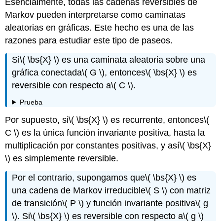
Esencialmente, todas las cadenas reversibles de
Markov pueden interpretarse como caminatas
aleatorias en gráficas. Este hecho es una de las
razones para estudiar este tipo de paseos.
Si
\( \bs{X} \)
es una caminata aleatoria sobre una
gráfica conectada
\( G \)
, entonces
\( \bs{X} \)
es
reversible con respecto a
\( C \)
.
Prueba
Por supuesto, si
\( \bs{X} \)
es recurrente, entonces
\(
C \)
es la única función invariante positiva, hasta la
multiplicación por constantes positivas, y así
\( \bs{X}
\)
es simplemente reversible.
Por el contrario, supongamos que
\( \bs{X} \)
es
una cadena de Markov irreducible
\( S \)
con matriz
de transición
\( P \)
y función invariante positiva
\( g
\)
. Si
\( \bs{X} \)
es reversible con respecto a
\( g \)