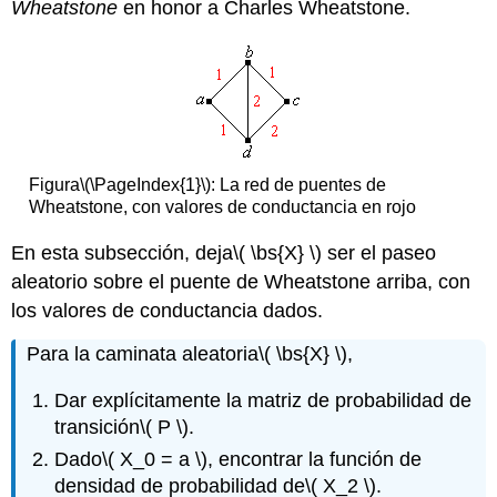
Wheatstone
en honor a Charles Wheatstone.
Figura
\(\PageIndex{1}\)
: La red de puentes de
Wheatstone, con valores de conductancia en rojo
En esta subsección, deja
\( \bs{X} \)
ser el paseo
aleatorio sobre el puente de Wheatstone arriba, con
los valores de conductancia dados.
Para la caminata aleatoria
\( \bs{X} \)
,
Dar explícitamente la matriz de probabilidad de
transición
\( P \)
.
Dado
\( X_0 = a \)
, encontrar la función de
densidad de probabilidad de
\( X_2 \)
.