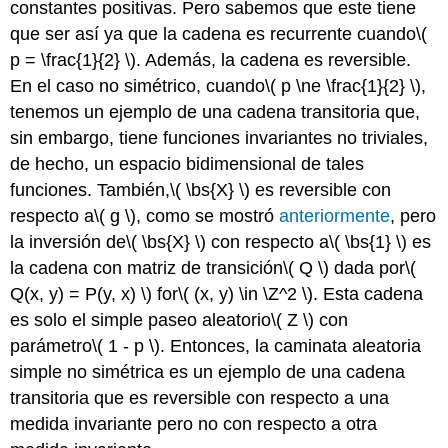
constantes positivas. Pero sabemos que este tiene
que ser así ya que la cadena es recurrente cuando
\(
p = \frac{1}{2} \)
. Además, la cadena es reversible.
En el caso no simétrico, cuando
\( p \ne \frac{1}{2} \)
,
tenemos un ejemplo de una cadena transitoria que,
sin embargo, tiene funciones invariantes no triviales,
de hecho, un espacio bidimensional de tales
funciones. También,
\( \bs{X} \)
es reversible con
respecto a
\( g \)
, como se mostró
anteriormente
, pero
la inversión de
\( \bs{X} \)
con respecto a
\( \bs{1} \)
es
la cadena con matriz de transición
\( Q \)
dada por
\(
Q(x, y) = P(y, x) \)
for
\( (x, y) \in \Z^2 \)
. Esta cadena
es solo el simple paseo aleatorio
\( Z \)
con
parámetro
\( 1 - p \)
. Entonces, la caminata aleatoria
simple no simétrica es un ejemplo de una cadena
transitoria que es reversible con respecto a una
medida invariante pero no con respecto a otra