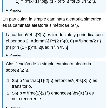
+ 1) = p^{x+1} \big/ (1 - p)^x \)
for
\(x \in \Z \)
.
Prueba
En particular, la simple caminata aleatoria simétrica
es la caminata aleatoria simétrica
\( G \)
.
La cadena
\( \bs{X} \)
es irreducible y periódica con
el periodo 2. Además
\[ P^{2 n}(0, 0) = \binom{2 n}
{n} p^n (1 - p)^n, \quad n \in \N \]
Prueba
Clasificación de la simple caminata aleatoria
sobre
\( \Z \)
.
Si
\( p \ne \frac{1}{2} \)
entonces
\( \bs{X} \)
es
transitorio.
Si
\( p = \frac{1}{2} \)
entonces
\( \bs{X} \)
es
nulo recurrente.
Prueba