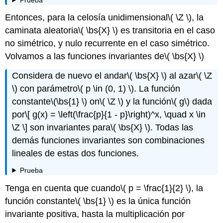
Entonces, para la celosía unidimensional
\( \Z \)
, la
caminata aleatoria
\( \bs{X} \)
es transitoria en el caso
no simétrico, y nulo recurrente en el caso simétrico.
Volvamos a las funciones invariantes de
\( \bs{X} \)
Considera de nuevo el andar
\( \bs{X} \)
al azar
\( \Z
\)
con parámetro
\( p \in (0, 1) \)
. La función
constante
\(\bs{1} \)
on
\( \Z \)
y la función
\( g\)
dada
por
\[ g(x) = \left(\frac{p}{1 - p}\right)^x, \quad x \in
\Z \]
son invariantes para
\( \bs{X} \)
. Todas las
demás funciones invariantes son combinaciones
lineales de estas dos funciones.
Prueba
Tenga en cuenta que cuando
\( p = \frac{1}{2} \)
, la
función constante
\( \bs{1} \)
es la única función
invariante positiva, hasta la multiplicación por