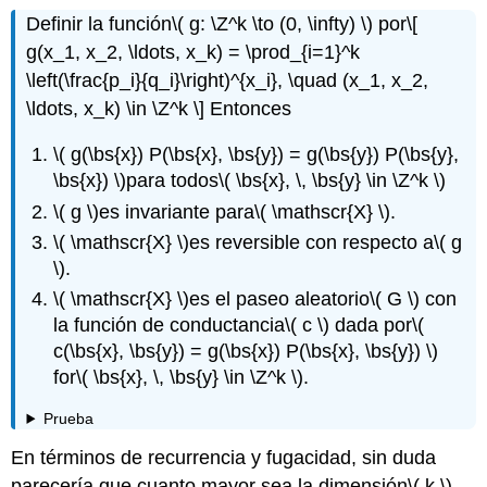
Definir la función
\( g: \Z^k \to (0, \infty) \)
por
\[
g(x_1, x_2, \ldots, x_k) = \prod_{i=1}^k
\left(\frac{p_i}{q_i}\right)^{x_i}, \quad (x_1, x_2,
\ldots, x_k) \in \Z^k \]
Entonces
\( g(\bs{x}) P(\bs{x}, \bs{y}) = g(\bs{y}) P(\bs{y},
\bs{x}) \)
para todos
\( \bs{x}, \, \bs{y} \in \Z^k \)
\( g \)
es invariante para
\( \mathscr{X} \)
.
\( \mathscr{X} \)
es reversible con respecto a
\( g
\)
.
\( \mathscr{X} \)
es el paseo aleatorio
\( G \)
con
la función de conductancia
\( c \)
dada por
\(
c(\bs{x}, \bs{y}) = g(\bs{x}) P(\bs{x}, \bs{y}) \)
for
\( \bs{x}, \, \bs{y} \in \Z^k \)
.
Prueba
En términos de recurrencia y fugacidad, sin duda
parecería que cuanto mayor sea la dimensión
\( k \)
,