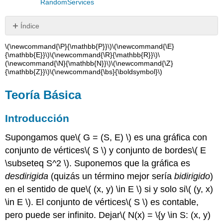
RandomServices
Índice
Teoría
\(\newcommand{\P}{\mathbb{P}}\)
\(\newcommand{\E}
Básica
{\mathbb{E}}\)
\(\newcommand{\R}{\mathbb{R}}\)
\
(\newcommand{\N}{\mathbb{N}}\)
\(\newcommand{\Z}
Introducción
{\mathbb{Z}}\)
\(\newcommand{\bs}{\boldsymbol}\)
Recurrencia
positiva
Teoría Básica
y
distribuciones
invariantes
Introducción
Rereversibilidad
Supongamos que
\( G = (S, E) \)
es una gráfica con
Ejemplos
y
conjunto de vértices
\( S \)
y conjunto de bordes
\( E
Aplicaciones
\subseteq S^2 \)
. Suponemos que la gráfica es
Gráfico
desdirigida
(quizás un término mejor sería
bidirigido
)
del
en el sentido de que
\( (x, y) \in E \)
si y solo si
\( (y, x)
puente
\in E \)
. El conjunto de vértices
\( S \)
es contable,
de
Wheatstone
pero puede ser infinito. Dejar
\( N(x) = \{y \in S: (x, y)