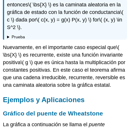
entonces
\( \bs{X} \)
es la caminata aleatoria en la
gráfica de estado con la función de conductancia
\(
c \)
dada por
\( c(x, y) = g(x) P(x, y) \)
for
\( (x, y) \in
S^2 \)
.
Prueba
Nuevamente, en el importante caso especial que
\(
\bs{X} \)
es recurrente, existe una función invariante
positiva
\( g \)
que es única hasta la multiplicación por
constantes positivas. En este caso el teorema afirma
que una cadena irreducible, recurrente, reversible es
una caminata aleatoria sobre la gráfica estatal.
Ejemplos y Aplicaciones
Gráfico del puente de Wheatstone
La gráfica a continuación se llama el
puente