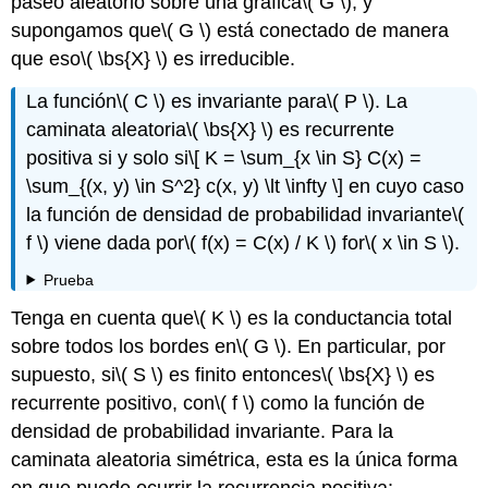
paseo aleatorio sobre una gráfica
\( G \)
, y
supongamos que
\( G \)
está conectado de manera
que eso
\( \bs{X} \)
es irreducible.
La función
\( C \)
es invariante para
\( P \)
. La
caminata aleatoria
\( \bs{X} \)
es recurrente
positiva si y solo si
\[ K = \sum_{x \in S} C(x) =
\sum_{(x, y) \in S^2} c(x, y) \lt \infty \]
en cuyo caso
la función de densidad de probabilidad invariante
\(
f \)
viene dada por
\( f(x) = C(x) / K \)
for
\( x \in S \)
.
Prueba
Tenga en cuenta que
\( K \)
es la conductancia total
sobre todos los bordes en
\( G \)
. En particular, por
supuesto, si
\( S \)
es finito entonces
\( \bs{X} \)
es
recurrente positivo, con
\( f \)
como la función de
densidad de probabilidad invariante. Para la
caminata aleatoria simétrica, esta es la única forma