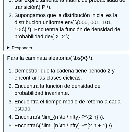
transición
\( P \)
.
Supongamos que la distribución inicial es la
distribución uniforme en
\( \{000, 001, 101,
100\} \)
. Encuentra la función de densidad de
probabilidad de
\( X_2 \)
.
Responder
Para la caminata aleatoria
\( \bs{X} \)
,
Demostrar que la cadena tiene periodo 2 y
encontrar las clases cíclicas.
Encuentra la función de densidad de
probabilidad invariante.
Encuentra el tiempo medio de retorno a cada
estado.
Encontrar
\( \lim_{n \to \infty} P^{2 n} \)
.
Encontrar
\( \lim_{n \to \infty} P^{2 n + 1} \)
.