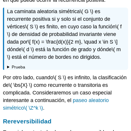
en que puede ocurrir la recurrencia positiva:
La caminata aleatoria simétrica
\( G \)
es
recurrente positiva si y solo si el conjunto de
vértices
\( S \)
es finito, en cuyo caso la función
\( f
\)
de densidad de probabilidad invariante viene
dada por
\[ f(x) = \frac{d(x)}{2 m}, \quad x \in S \]
dónde
\( d \)
está la función de grado y dónde
\( m
\)
está el número de bordes no dirigidos.
Prueba
Por otro lado, cuando
\( S \)
es infinito, la clasificación
de
\( \bs{X} \)
como recurrente o transitoria es
complicada. Consideraremos un caso especial
interesante a continuación, el
paseo aleatorio
simétrico
\( \Z^k \)
.
Rereversibilidad