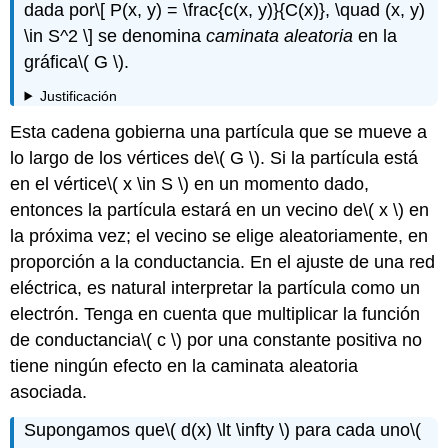
dada por
\[ P(x, y) = \frac{c(x, y)}{C(x)}, \quad (x, y)
\in S^2 \]
se denomina
caminata aleatoria
en la
gráfica
\( G \)
.
Justificación
Esta cadena gobierna una partícula que se mueve a
lo largo de los vértices de
\( G \)
. Si la partícula está
en el vértice
\( x \in S \)
en un momento dado,
entonces la partícula estará en un vecino de
\( x \)
en
la próxima vez; el vecino se elige aleatoriamente, en
proporción a la conductancia. En el ajuste de una red
eléctrica, es natural interpretar la partícula como un
electrón. Tenga en cuenta que multiplicar la función
de conductancia
\( c \)
por una constante positiva no
tiene ningún efecto en la caminata aleatoria
asociada.
Supongamos que
\( d(x) \lt \infty \)
para cada uno
\(