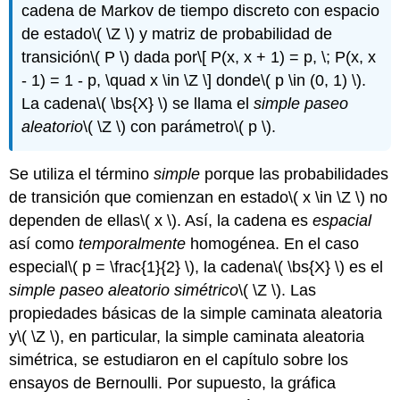
cadena de Markov de tiempo discreto con espacio
de estado
\( \Z \)
y matriz de probabilidad de
transición
\( P \)
dada por
\[ P(x, x + 1) = p, \; P(x, x
- 1) = 1 - p, \quad x \in \Z \]
donde
\( p \in (0, 1) \)
.
La cadena
\( \bs{X} \)
se llama el
simple paseo
aleatorio
\( \Z \)
con parámetro
\( p \)
.
Se utiliza el término
simple
porque las probabilidades
de transición que comienzan en estado
\( x \in \Z \)
no
dependen de ellas
\( x \)
. Así, la cadena es
espacial
así como
temporalmente
homogénea. En el caso
especial
\( p = \frac{1}{2} \)
, la cadena
\( \bs{X} \)
es el
simple paseo aleatorio simétrico
\( \Z \)
. Las
propiedades básicas de la simple caminata aleatoria
y
\( \Z \)
, en particular, la simple caminata aleatoria
simétrica, se estudiaron en el capítulo sobre los
ensayos de Bernoulli. Por supuesto, la gráfica