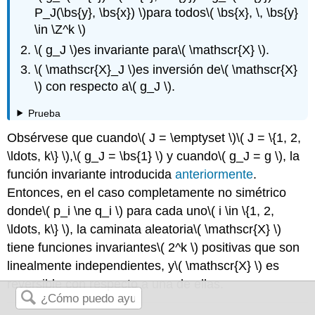
P_J(\bs{y}, \bs{x}) \)
para todos
\( \bs{x}, \, \bs{y}
\in \Z^k \)
\( g_J \)
es invariante para
\( \mathscr{X} \)
.
\( \mathscr{X}_J \)
es inversión de
\( \mathscr{X}
\)
con respecto a
\( g_J \)
.
Prueba
Obsérvese que cuando
\( J = \emptyset \)
\( J = \{1, 2,
\ldots, k\} \)
,
\( g_J = \bs{1} \)
y cuando
\( g_J = g \)
, la
función invariante introducida
anteriormente
.
Entonces, en el caso completamente no simétrico
donde
\( p_i \ne q_i \)
para cada uno
\( i \in \{1, 2,
\ldots, k\} \)
, la caminata aleatoria
\( \mathscr{X} \)
tiene funciones invariantes
\( 2^k \)
positivas que son
linealmente independientes, y
\( \mathscr{X} \)
es
reversible con respecto a una de ellas.