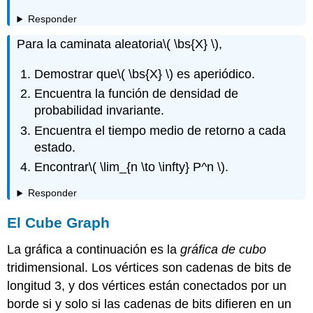
Responder
Para la caminata aleatoria
\( \bs{X} \)
,
Demostrar que
\( \bs{X} \)
es aperiódico.
Encuentra la función de densidad de
probabilidad invariante.
Encuentra el tiempo medio de retorno a cada
estado.
Encontrar
\( \lim_{n \to \infty} P^n \)
.
Responder
El Cube Graph
La gráfica a continuación es la
gráfica de cubo
tridimensional. Los vértices son cadenas de bits de
longitud 3, y dos vértices están conectados por un
borde si y solo si las cadenas de bits difieren en un