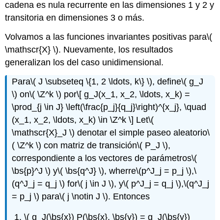
cadena es nula recurrente en las dimensiones 1 y 2 y
transitoria en dimensiones 3 o más.
Volvamos a las funciones invariantes positivas para
\(
\mathscr{X} \)
. Nuevamente, los resultados
generalizan los del caso unidimensional.
Para
\( J \subseteq \{1, 2 \ldots, k\} \)
, define
\( g_J
\)
on
\( \Z^k \)
por
\[ g_J(x_1, x_2, \ldots, x_k) =
\prod_{j \in J} \left(\frac{p_j}{q_j}\right)^{x_j}, \quad
(x_1, x_2, \ldots, x_k) \in \Z^k \]
Let
\(
\mathscr{X}_J \)
denotar el simple paseo aleatorio
\
( \Z^k \)
con matriz de transición
\( P_J \)
,
correspondiente a los vectores de parámetros
\(
\bs{p}^J \)
y
\( \bs{q^J} \)
, wherre
\(p^J_j = p_j \)
,
\
(q^J_j = q_j \)
for
\( j \in J \)
, y
\( p^J_j = q_j \)
,
\(q^J_j
= p_j \)
para
\( j \notin J \)
. Entonces
\( g_J(\bs{x}) P(\bs{x}, \bs{y}) = g_J(\bs{y})