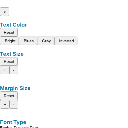
x
Text Color
Reset
Bright
Blues
Gray
Inverted
Text Size
Reset
+
-
Margin Size
Reset
+
-
Font Type
Enable Dyslexic Font