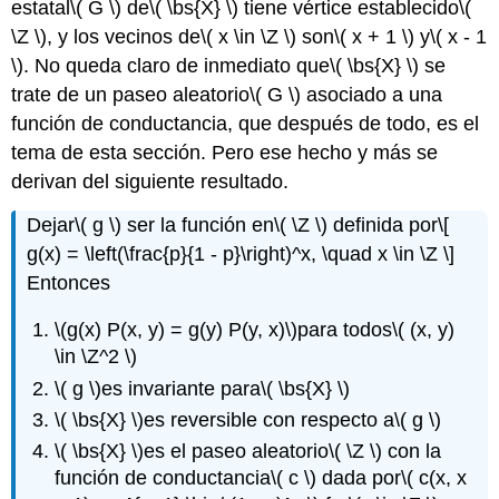
estatal
\( G \)
de
\( \bs{X} \)
tiene vértice establecido
\(
\Z \)
, y los vecinos de
\( x \in \Z \)
son
\( x + 1 \)
y
\( x - 1
\)
. No queda claro de inmediato que
\( \bs{X} \)
se
trate de un paseo aleatorio
\( G \)
asociado a una
función de conductancia, que después de todo, es el
tema de esta sección. Pero ese hecho y más se
derivan del siguiente resultado.
Dejar
\( g \)
ser la función en
\( \Z \)
definida por
\[
g(x) = \left(\frac{p}{1 - p}\right)^x, \quad x \in \Z \]
Entonces
\(g(x) P(x, y) = g(y) P(y, x)\)
para todos
\( (x, y)
\in \Z^2 \)
\( g \)
es invariante para
\( \bs{X} \)
\( \bs{X} \)
es reversible con respecto a
\( g \)
\( \bs{X} \)
es el paseo aleatorio
\( \Z \)
con la
función de conductancia
\( c \)
dada por
\( c(x, x