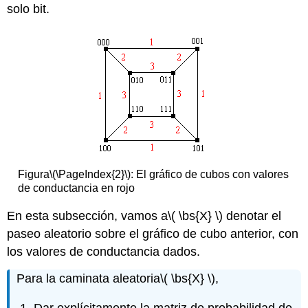
solo bit.
Figura
\(\PageIndex{2}\)
: El gráfico de cubos con valores
de conductancia en rojo
En esta subsección, vamos a
\( \bs{X} \)
denotar el
paseo aleatorio sobre el gráfico de cubo anterior, con
los valores de conductancia dados.
Para la caminata aleatoria
\( \bs{X} \)
,
Dar explícitamente la matriz de probabilidad de