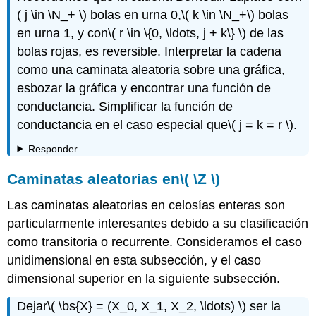
( j \in \N_+ \)
bolas en urna 0,
\( k \in \N_+\)
bolas
en urna 1, y con
\( r \in \{0, \ldots, j + k\} \)
de las
bolas rojas, es reversible. Interpretar la cadena
como una caminata aleatoria sobre una gráfica,
esbozar la gráfica y encontrar una función de
conductancia. Simplificar la función de
conductancia en el caso especial que
\( j = k = r \)
.
Responder
Caminatas aleatorias en
\( \Z \)
Las caminatas aleatorias en celosías enteras son
particularmente interesantes debido a su clasificación
como transitoria o recurrente. Consideramos el caso
unidimensional en esta subsección, y el caso
dimensional superior en la siguiente subsección.
Dejar
\( \bs{X} = (X_0, X_1, X_2, \ldots) \)
ser la