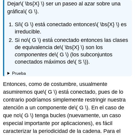
Dejar
\( \bs{X} \)
ser un paseo al azar sobre una
gráfica
\( G \)
.
Si
\( G \)
está conectado entonces
\( \bs{X} \)
es
irreducible.
Si no
\( G \)
está conectado entonces las clases
de equivalencia de
\( \bs{X} \)
son los
componentes
de
\( G \)
(los subconjuntos
conectados máximos de
\( S \)
).
Prueba
Entonces, como de costumbre, usualmente
asumiremos que
\( G \)
está conectado, pues de lo
contrario podríamos simplemente restringir nuestra
atención a un componente de
\( G \)
. En el caso de
que no
\( G \)
tenga bucles (nuevamente, un caso
especial importante por aplicaciones), es fácil
caracterizar la periodicidad de la cadena. Para el