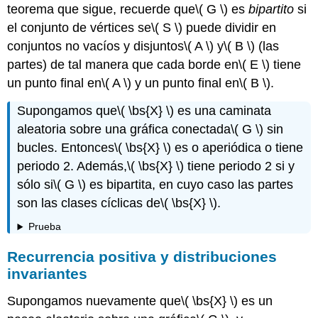
teorema que sigue, recuerde que
\( G \)
es
bipartito
si
el conjunto de vértices se
\( S \)
puede dividir en
conjuntos no vacíos y disjuntos
\( A \)
y
\( B \)
(las
partes) de tal manera que cada borde en
\( E \)
tiene
un punto final en
\( A \)
y un punto final en
\( B \)
.
Supongamos que
\( \bs{X} \)
es una caminata
aleatoria sobre una gráfica conectada
\( G \)
sin
bucles. Entonces
\( \bs{X} \)
es o aperiódica o tiene
periodo 2. Además,
\( \bs{X} \)
tiene periodo 2 si y
sólo si
\( G \)
es bipartita, en cuyo caso las partes
son las clases cíclicas de
\( \bs{X} \)
.
Prueba
Recurrencia positiva y distribuciones
invariantes
Supongamos nuevamente que
\( \bs{X} \)
es un