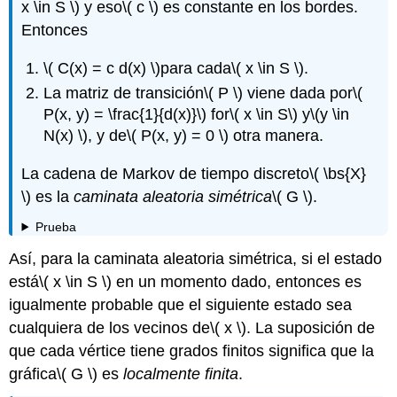
x \in S \)
y eso
\( c \)
es constante en los bordes.
Entonces
\( C(x) = c d(x) \)
para cada
\( x \in S \)
.
La matriz de transición
\( P \)
viene dada por
\(
P(x, y) = \frac{1}{d(x)}\)
for
\( x \in S\)
y
\(y \in
N(x) \)
, y de
\( P(x, y) = 0 \)
otra manera.
La cadena de Markov de tiempo discreto
\( \bs{X}
\)
es la
caminata aleatoria simétrica
\( G \)
.
Prueba
Así, para la caminata aleatoria simétrica, si el estado
está
\( x \in S \)
en un momento dado, entonces es
igualmente probable que el siguiente estado sea
cualquiera de los vecinos de
\( x \)
. La suposición de
que cada vértice tiene grados finitos significa que la
gráfica
\( G \)
es
localmente finita
.