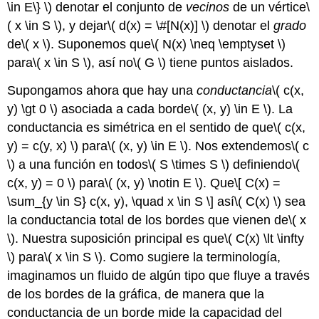
El
\in E\} \)
denotar el conjunto de
vecinos
de un vértice
\
Cube
( x \in S \)
, y dejar
\( d(x) = \#[N(x)] \)
denotar el
grado
Graph
de
\( x \)
. Suponemos que
\( N(x) \neq \emptyset \)
Modelos
Especiales
para
\( x \in S \)
, así no
\( G \)
tiene puntos aislados.
Caminatas
Supongamos ahora que hay una
conductancia
\( c(x,
aleatorias
en\
y) \gt 0 \)
asociada a cada borde
\( (x, y) \in E \)
. La
(
conductancia es simétrica en el sentido de que
\( c(x,
\Z
y) = c(y, x) \)
para
\( (x, y) \in E \)
. Nos extendemos
\( c
\)
\)
a una función en todos
\( S \times S \)
definiendo
\(
Caminatas
aleatorias
c(x, y) = 0 \)
para
\( (x, y) \notin E \)
. Que
\[ C(x) =
en\
\sum_{y \in S} c(x, y), \quad x \in S \]
así
\( C(x) \)
sea
(
la conductancia total de los bordes que vienen de
\( x
\Z^k
\)
. Nuestra suposición principal es que
\( C(x) \lt \infty
\)
\)
para
\( x \in S \)
. Como sugiere la terminología,
imaginamos un fluido de algún tipo que fluye a través
de los bordes de la gráfica, de manera que la
conductancia de un borde mide la capacidad del