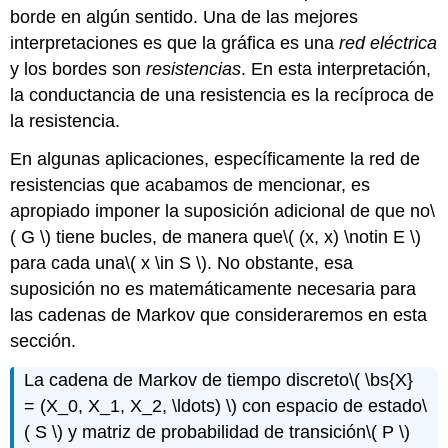
borde en algún sentido. Una de las mejores
interpretaciones es que la gráfica es una
red eléctrica
y los bordes son
resistencias
. En esta interpretación,
la conductancia de una resistencia es la recíproca de
la resistencia.
En algunas aplicaciones, específicamente la red de
resistencias que acabamos de mencionar, es
apropiado imponer la suposición adicional de que no
\
( G \)
tiene bucles, de manera que
\( (x, x) \notin E \)
para cada una
\( x \in S \)
. No obstante, esa
suposición no es matemáticamente necesaria para
las cadenas de Markov que consideraremos en esta
sección.
La cadena de Markov de tiempo discreto
\( \bs{X}
= (X_0, X_1, X_2, \ldots) \)
con espacio de estado
\
( S \)
y matriz de probabilidad de transición
\( P \)