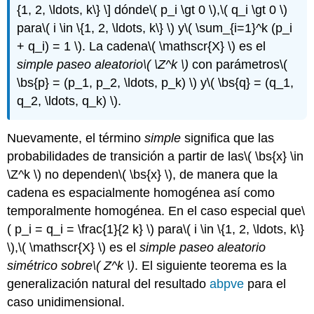
{1, 2, \ldots, k\} \]
dónde
\( p_i \gt 0 \)
,
\( q_i \gt 0 \)
para
\( i \in \{1, 2, \ldots, k\} \)
y
\( \sum_{i=1}^k (p_i
+ q_i) = 1 \)
. La cadena
\( \mathscr{X} \)
es el
simple paseo aleatorio
\( \Z^k \)
con parámetros
\(
\bs{p} = (p_1, p_2, \ldots, p_k) \)
y
\( \bs{q} = (q_1,
q_2, \ldots, q_k) \)
.
Nuevamente, el término
simple
significa que las
probabilidades de transición a partir de las
\( \bs{x} \in
\Z^k \)
no dependen
\( \bs{x} \)
, de manera que la
cadena es espacialmente homogénea así como
temporalmente homogénea. En el caso especial que
\
( p_i = q_i = \frac{1}{2 k} \)
para
\( i \in \{1, 2, \ldots, k\}
\)
,
\( \mathscr{X} \)
es el
simple paseo aleatorio
simétrico sobre
\( Z^k \)
. El siguiente teorema es la
generalización natural del resultado
abpve
para el
caso unidimensional.