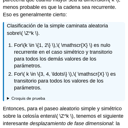
menos probable es que la cadena sea recurrente.
Eso es generalmente cierto:
Clasificación de la simple caminata aleatoria
sobre
\( \Z^k \)
.
For
\(k \in \{1, 2\} \)
,
\( \mathscr{X} \)
es nulo
recurrente en el caso simétrico y transitorio
para todos los demás valores de los
parámetros.
For
\( k \in \{3, 4, \ldots\} \)
,
\( \mathscr{X} \)
es
transitorio para todos los valores de los
parámetros.
Croquis de prueba
Entonces, para el paseo aleatorio simple y simétrico
sobre la celosía entera
\( \Z^k \)
, tenemos el siguiente
interesante
desplazamiento de fase dimensional
: la