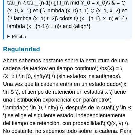
tau_n -\ tau_ {n-1}\ gt t_n\ mid Y_0 = x_0)\\ & = Q
(x_0, x_1) e^ {-\ lambda (x_0) t_1} Q (x_1, x_2) e^
{-\ lambda (x_1) t_2}\ cdots Q (x_ {n-1}, x_n) e^ {-\
lambda (x_ {n-1}) t_n}\ end {align*}
Prueba
Regularidad
Ahora sabemos bastante sobre la estructura de una
cadena de Markov en tiempo continuo
\( \bs{X} = \
{X_t: t \in [0, \infty)\} \)
(sin estados instantáneos).
Una vez que la cadena entra en un estado dado
\( x
\in S \)
, el tiempo de retención en estado
\( x \)
tiene
una distribución exponencial con parámetro
\(
\lambda(x) \in [0, \infty) \)
, después de lo cual
\( y \in S
\)
se elige el siguiente estado, independientemente
del tiempo de retención, con probabilidad
\( Q(x, y) \)
.
No obstante, no sabemos todo sobre la cadena. Para