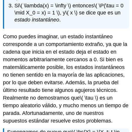
Si
\( \lambda(x) = \infty \)
entonces
\( \P(\tau = 0
\mid X_0 = x) = 1 \)
, y
\( x \)
se dice que es un
estado instantáneo
.
Como puedes imaginar, un estado instantáneo
corresponde a un comportamiento extraño, ya que la
cadena que inicia en el estado deja el estado en
momentos arbitrariamente cercanos a 0. Si bien es
matemáticamente posible, los estados instantáneos
no tienen sentido en la mayoría de las aplicaciones,
por lo que deben evitarse. Además, la prueba del
último resultado tiene algunos agujeros técnicos.
Realmente no demostramos que
\( \tau \)
es un
tiempo aleatorio válido, y mucho menos un tiempo de
parada. Afortunadamente, uno de nuestros
supuestos estándar resuelve estos problemas.