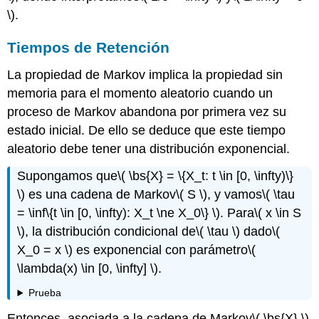
\)
.
Tiempos de Retención
La propiedad de Markov implica la propiedad sin
memoria para el momento aleatorio cuando un
proceso de Markov abandona por primera vez su
estado inicial. De ello se deduce que este tiempo
aleatorio debe tener una distribución exponencial.
Supongamos que
\( \bs{X} = \{X_t: t \in [0, \infty)\}
\)
es una cadena de Markov
\( S \)
, y vamos
\( \tau
= \inf\{t \in [0, \infty): X_t \ne X_0\} \)
. Para
\( x \in S
\)
, la distribución condicional de
\( \tau \)
dado
\(
X_0 = x \)
es exponencial con parámetro
\(
\lambda(x) \in [0, \infty] \)
.
Prueba
Entonces, asociada a la cadena de Markov
\( \bs{X} \)