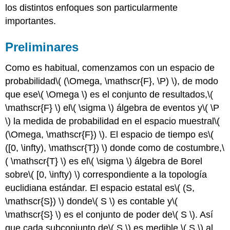
los distintos enfoques son particularmente
estados
Ejercicios
importantes.
Computacionales
Modelos
Preliminares
Especiales
Como es habitual, comenzamos con un espacio de
probabilidad
\( (\Omega, \mathscr{F}, \P) \)
, de modo
que ese
\( \Omega \)
es el conjunto de resultados,
\(
\mathscr{F} \)
el
\( \sigma \)
álgebra de eventos y
\( \P
\)
la medida de probabilidad en el espacio muestral
\(
(\Omega, \mathscr{F}) \)
. El espacio de tiempo es
\(
([0, \infty), \mathscr{T}) \)
donde como de costumbre,
\
( \mathscr{T} \)
es el
\( \sigma \)
álgebra de Borel
sobre
\( [0, \infty) \)
correspondiente a la topología
euclidiana estándar. El espacio estatal es
\( (S,
\mathscr{S}) \)
donde
\( S \)
es contable y
\(
\mathscr{S} \)
es el conjunto de poder de
\( S \)
. Así
que cada subconjunto de
\( S \)
es medible,
\( S \)
al