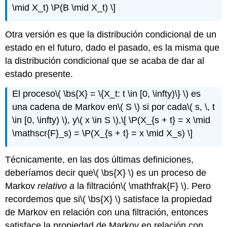
\mid X_t) \P(B \mid X_t) \]
Otra versión es que la distribución condicional de un
estado en el futuro, dado el pasado, es la misma que
la distribución condicional que se acaba de dar al
estado presente.
El proceso
\( \bs{X} = \{X_t: t \in [0, \infty)\} \)
es
una cadena de Markov en
\( S \)
si por cada
\( s, \, t
\in [0, \infty) \)
, y
\( x \in S \)
,
\[ \P(X_{s + t} = x \mid
\mathscr{F}_s) = \P(X_{s + t} = x \mid X_s) \]
Técnicamente, en las dos últimas definiciones,
deberíamos decir que
\( \bs{X} \)
es un proceso de
Markov
relativo a
la filtración
\( \mathfrak{F} \)
. Pero
recordemos que si
\( \bs{X} \)
satisface la propiedad
de Markov en relación con una filtración, entonces
satisface la propiedad de Markov en relación con