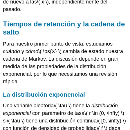
de nuevo a las
\( x \)
, independientemente del
pasado.
Tiempos de retención y la cadena de
salto
Para nuestro primer punto de vista, estudiamos
cuándo
y
cómo
\( \bs{X} \)
cambia de estado nuestra
cadena de Markov. La discusión depende en gran
medida de las propiedades de la distribución
exponencial, por lo que necesitamos una revisión
rápida.
La distribución exponencial
Una variable aleatoria
\( \tau \)
tiene la
distribución
exponencial
con parámetro de tasa
\( r \in (0, \infty) \)
si
\( \tau \)
tiene una distribución continua
\( [0, \infty) \)
con función de densidad de probabilidad
\( f \)
dada