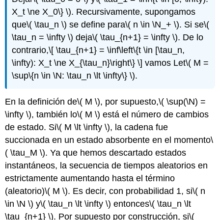
X_t \ne X_0\} \)
. Recursivamente, supongamos
que
\( \tau_n \)
se define para
\( n \in \N_+ \)
. Si se
\(
\tau_n = \infty \)
deja
\( \tau_{n+1} = \infty \)
. De lo
contrario,
\[ \tau_{n+1} = \inf\left\{t \in [\tau_n,
\infty): X_t \ne X_{\tau_n}\right\} \]
vamos Let
\( M =
\sup\{n \in \N: \tau_n \lt \infty\} \)
.
En la definición de
\( M \)
, por supuesto,
\( \sup(\N) =
\infty \)
, también lo
\( M \)
está el número de cambios
de estado. Si
\( M \lt \infty \)
, la cadena fue
succionada en un estado absorbente en el momento
\
( \tau_M \)
. Ya que hemos descartado estados
instantáneos, la secuencia de tiempos aleatorios en
estrictamente aumentando hasta el término
(aleatorio)
\( M \)
. Es decir, con probabilidad 1, si
\( n
\in \N \)
y
\( \tau_n \lt \infty \)
entonces
\( \tau_n \lt
\tau_{n+1} \)
. Por supuesto por construcción, si
\(