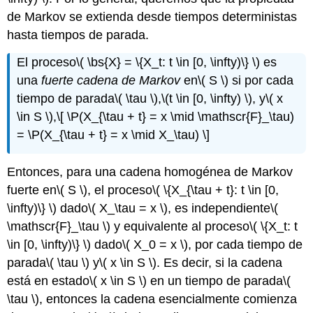
de Markov se extienda desde tiempos deterministas
hasta tiempos de parada.
El proceso
\( \bs{X} = \{X_t: t \in [0, \infty)\} \)
es
una
fuerte cadena de Markov
en
\( S \)
si por cada
tiempo de parada
\( \tau \)
,
\(t \in [0, \infty) \)
, y
\( x
\in S \)
,
\[ \P(X_{\tau + t} = x \mid \mathscr{F}_\tau)
= \P(X_{\tau + t} = x \mid X_\tau) \]
Entonces, para una cadena homogénea de Markov
fuerte en
\( S \)
, el proceso
\( \{X_{\tau + t}: t \in [0,
\infty)\} \)
dado
\( X_\tau = x \)
, es independiente
\(
\mathscr{F}_\tau \)
y equivalente al proceso
\( \{X_t: t
\in [0, \infty)\} \)
dado
\( X_0 = x \)
, por cada tiempo de
parada
\( \tau \)
y
\( x \in S \)
. Es decir, si la cadena
está en estado
\( x \in S \)
en un tiempo de parada
\(
\tau \)
, entonces la cadena esencialmente comienza