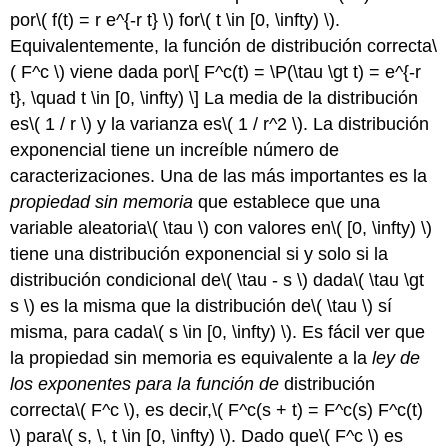
por
\( f(t) = r e^{-r t} \)
for
\( t \in [0, \infty) \)
.
Equivalentemente, la función de distribución correcta
\
( F^c \)
viene dada por
\[ F^c(t) = \P(\tau \gt t) = e^{-r
t}, \quad t \in [0, \infty) \]
La media de la distribución
es
\( 1 / r \)
y la varianza es
\( 1 / r^2 \)
. La distribución
exponencial tiene un increíble número de
caracterizaciones. Una de las más importantes es la
propiedad sin memoria
que establece que una
variable aleatoria
\( \tau \)
con valores en
\( [0, \infty) \)
tiene una distribución exponencial si y solo si la
distribución condicional de
\( \tau - s \)
dada
\( \tau \gt
s \)
es la misma que la distribución de
\( \tau \)
sí
misma, para cada
\( s \in [0, \infty) \)
. Es fácil ver que
la propiedad sin memoria es equivalente a la
ley de
los exponentes para la función de
distribución
correcta
\( F^c \)
, es decir,
\( F^c(s + t) = F^c(s) F^c(t)
\)
para
\( s, \, t \in [0, \infty) \)
. Dado que
\( F^c \)
es