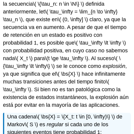
la secuencia
\( \{\tau_n: n \in \N\} \)
definida
anteriormente, let
\( \tau_\infty = \lim_{n \to \infty}
\tau_n \)
, que existe en
\( (0, \infty] \)
claro, ya que la
secuencia va en aumento. A pesar de que el tiempo
de retención en un estado es positivo con
probabilidad 1, es posible que
\( \tau_\infty \lt \infty \)
con probabilidad positiva, en cuyo caso no sabemos
nada
\( X_t \)
para
\(t \ge \tau_\infty \)
. Al suceso
\( \
{\tau_\infty \lt \infty\} \)
se le conoce como
explosión
,
ya que significa que el
\( \bs{X} \)
hace infinitamente
muchas transiciones antes del tiempo finito
\(
\tau_\infty \)
. Si bien no es tan patológica como la
existencia de estados instantáneos, la explosión aún
está por evitar en la mayoría de las aplicaciones.
Una cadena
\( \bs{X} = \{X_t: t \in [0, \infty)\} \)
de
Markov
\( S \)
es
regular
si cada uno de los
siguientes eventos tiene probabilidad 1: