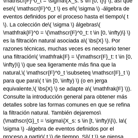
\mathscr{F}^0_t = \sigma\{X_s: s \in [0, t]\} \)
, así que
ese
\( \mathscr{F}^0_t \)
es el
\( \sigma \)
-álgebra de
eventos definidos por el proceso hasta el tiempo
\( t
\)
. La colección de
\( \sigma \)
álgebras
\(
\mathfrak{F}^0 = \{\mathscr{F}^0_t: t \in [0, \infty)\} \)
es la filtración natural asociada a
\( \bs{X} \)
. Por
razones técnicas, muchas veces es necesario tener
una filtración
\( \mathfrak{F} = \{\mathscr{F}_t: t \in [0,
\infty)\} \)
que sea ligeramente más fina que la
natural,
\( \mathscr{F}^0_t \subseteq \mathscr{F}_t \)
para que para
\( t \in [0, \infty) \)
(o en jerga
equivalente,
\( \bs{X} \)
se adapte a
\( \mathfrak{F} \)
).
Consulte la introducción general para obtener más
detalles sobre las formas comunes en que se refina
la filtración natural. También dejaremos
\
(\mathscr{G}_t = \sigma\{X_s: s \in [t, \infty)\}\)
, la
\(
\sigma \)
-álgebra de eventos definidos por el
proceso a partir
\( t \)
de tiempo. Si
\( t \)
se piensa