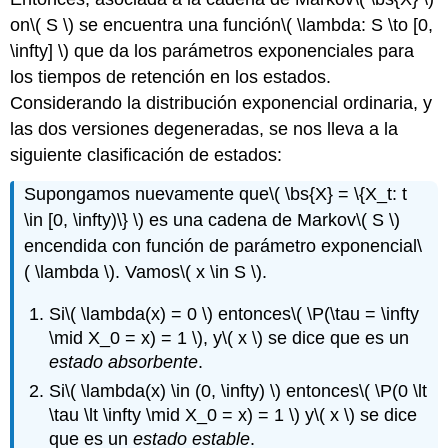
on
\( S \)
se encuentra una función
\( \lambda: S \to [0,
\infty] \)
que da los parámetros exponenciales para
los tiempos de retención en los estados.
Considerando la distribución exponencial ordinaria, y
las dos versiones degeneradas, se nos lleva a la
siguiente clasificación de estados:
Supongamos nuevamente que
\( \bs{X} = \{X_t: t
\in [0, \infty)\} \)
es una cadena de Markov
\( S \)
encendida con función de parámetro exponencial
\
( \lambda \)
. Vamos
\( x \in S \)
.
Si
\( \lambda(x) = 0 \)
entonces
\( \P(\tau = \infty
\mid X_0 = x) = 1 \)
, y
\( x \)
se dice que es un
estado absorbente
.
Si
\( \lambda(x) \in (0, \infty) \)
entonces
\( \P(0 \lt
\tau \lt \infty \mid X_0 = x) = 1 \)
y
\( x \)
se dice
que es un
estado estable
.