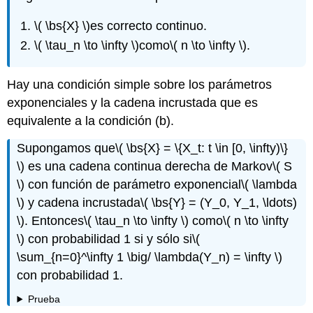
\( \bs{X} \)
es correcto continuo.
\( \tau_n \to \infty \)
como
\( n \to \infty \)
.
Hay una condición simple sobre los parámetros
exponenciales y la cadena incrustada que es
equivalente a la condición (b).
Supongamos que
\( \bs{X} = \{X_t: t \in [0, \infty)\}
\)
es una cadena continua derecha de Markov
\( S
\)
con función de parámetro exponencial
\( \lambda
\)
y cadena incrustada
\( \bs{Y} = (Y_0, Y_1, \ldots)
\)
. Entonces
\( \tau_n \to \infty \)
como
\( n \to \infty
\)
con probabilidad 1 si y sólo si
\(
\sum_{n=0}^\infty 1 \big/ \lambda(Y_n) = \infty \)
con probabilidad 1.
Prueba