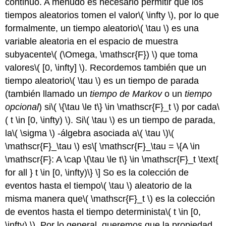
continuo. A menudo es necesario permitir que los
tiempos aleatorios tomen el valor
\( \infty \)
, por lo que
formalmente, un tiempo aleatorio
\( \tau \)
es una
variable aleatoria en el espacio de muestra
subyacente
\( (\Omega, \mathscr{F}) \)
que toma
valores
\( [0, \infty] \)
. Recordemos también que un
tiempo aleatorio
\( \tau \)
es un tiempo de parada
(también llamado un
tiempo de Markov
o un
tiempo
opcional
) si
\( \{\tau \le t\} \in \mathscr{F}_t \)
por cada
\
( t \in [0, \infty) \)
. Si
\( \tau \)
es un tiempo de parada,
la
\( \sigma \)
-álgebra asociada a
\( \tau \)
\(
\mathscr{F}_\tau \)
es
\[ \mathscr{F}_\tau = \{A \in
\mathscr{F}: A \cap \{\tau \le t\} \in \mathscr{F}_t \text{
for all } t \in [0, \infty)\} \]
So es la colección de
eventos hasta el tiempo
\( \tau \)
aleatorio de la
misma manera que
\( \mathscr{F}_t \)
es la colección
de eventos hasta el tiempo determinista
\( t \in [0,
\infty) \)
. Por lo general, queremos que la propiedad