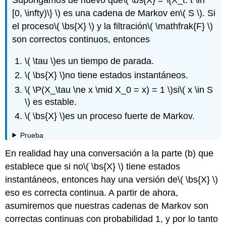
Supongamos de nuevo que
\( \bs{X} = \{X_t: t \in
[0, \infty)\} \)
es una cadena de Markov en
\( S \)
. Si
el proceso
\( \bs{X} \)
y la filtración
\( \mathfrak{F} \)
son correctos continuos, entonces
\( \tau \)
es un tiempo de parada.
\( \bs{X} \)
no tiene estados instantáneos.
\( \P(X_\tau \ne x \mid X_0 = x) = 1 \)
si
\( x \in S
\)
es estable.
\( \bs{X} \)
es un proceso fuerte de Markov.
Prueba
En realidad hay una conversación a la parte (b) que
establece que si no
\( \bs{X} \)
tiene estados
instantáneos, entonces hay una versión de
\( \bs{X} \)
eso es correcta continua. A partir de ahora,
asumiremos que nuestras cadenas de Markov son
correctas continuas con probabilidad 1, y por lo tanto