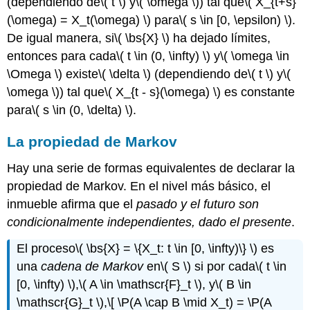
(dependiendo de
\( t \)
y
\( \omega \)
) tal que
\( X_{t+s}
(\omega) = X_t(\omega) \)
para
\( s \in [0, \epsilon) \)
.
De igual manera, si
\( \bs{X} \)
ha dejado límites,
entonces para cada
\( t \in (0, \infty) \)
y
\( \omega \in
\Omega \)
existe
\( \delta \)
(dependiendo de
\( t \)
y
\(
\omega \)
) tal que
\( X_{t - s}(\omega) \)
es constante
para
\( s \in (0, \delta) \)
.
La propiedad de Markov
Hay una serie de formas equivalentes de declarar la
propiedad de Markov. En el nivel más básico, el
inmueble afirma que el
pasado y el futuro son
condicionalmente independientes, dado el presente
.
El proceso
\( \bs{X} = \{X_t: t \in [0, \infty)\} \)
es
una
cadena de Markov
en
\( S \)
si por cada
\( t \in
[0, \infty) \)
,
\( A \in \mathscr{F}_t \)
, y
\( B \in
\mathscr{G}_t \)
,
\[ \P(A \cap B \mid X_t) = \P(A