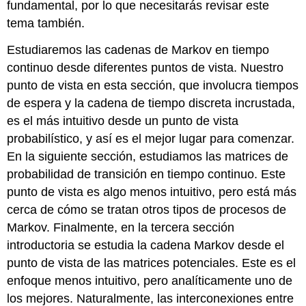
fundamental, por lo que necesitarás revisar este
La
tema también.
distribución
exponencial
Estudiaremos las cadenas de Markov en tiempo
Tiempos
continuo desde diferentes puntos de vista. Nuestro
de
Retención
punto de vista en esta sección, que involucra tiempos
La
de espera y la cadena de tiempo discreta incrustada,
cadena
es el más intuitivo desde un punto de vista
de
probabilístico, y así es el mejor lugar para comenzar.
salto
Regularidad
En la siguiente sección, estudiamos las matrices de
Tiempos
probabilidad de transición en tiempo continuo. Este
de
punto de vista es algo menos intuitivo, pero está más
Transición
cerca de cómo se tratan otros tipos de procesos de
Ejemplos
Markov. Finalmente, en la tercera sección
y
ejercicios
introductoria se estudia la cadena Markov desde el
La
punto de vista de las matrices potenciales. Este es el
cadena
enfoque menos intuitivo, pero analíticamente uno de
de
los mejores. Naturalmente, las interconexiones entre
dos