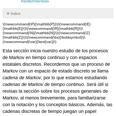
RandomServices
Índice
Preliminares
\(\newcommand{\P}{\mathbb{P}}\)
\(\newcommand{\E}
La
{\mathbb{E}}\)
\(\newcommand{\R}{\mathbb{R}}\)
\
(\newcommand{\N}{\mathbb{N}}\)
\(\newcommand{\Z}
propiedad
{\mathbb{Z}}\)
\(\newcommand{\bs}{\boldsymbol}\)
\
de
(\newcommand{\var}{\text{var}}\)
Markov
La
Esta sección inicia nuestro estudio de los procesos
propiedad
de Markov en tiempo continuo y con espacios
fuerte
estatales discretos. Recordemos que un proceso de
de
Markov
Markov con un espacio de estado discreto se llama
Tiempos
cadena de Markov
, por lo que estamos estudiando
de
cadenas de Markov de tiempo continuo
. Será útil si
retención
revisas la sección sobre los procesos generales de
y
la
Markov, al menos brevemente, para familiarizarse
cadena
con la notación y los conceptos básicos. Además, las
de
cadenas discretas de tiempo juegan un papel
salto