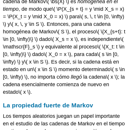
cadena de Markov
\( \bs{X} \)
es
homogénea en el
tiempo
, de modo que
\( \P(X_{s + t} = y \mid X_s = x)
= \P(X_t = y \mid X_0 = x) \)
para
\( s, \, t \in [0, \infty)
\)
y
\( x, \, y \in S \)
. Entonces, para una cadena
homogénea de Markov
\( S \)
, el proceso
\( \{X_{s+t}: t
\in [0, \infty)\} \)
dado
\( X_s = x \)
, es independiente
\(
\mathscr{F}_s \)
y equivalente al proceso
\( \{X_t: t \in
[0, \infty)\} \)
dado
\( X_0 = x \)
, para cada
\( s \in [0,
\infty) \)
y
\( x \in S \)
. Es decir, si la cadena está en
estado en un
\( x \in S \)
momento determinado
\( s \in
[0, \infty) \)
, no importa cómo
llegó
la cadena
\( x \)
; la
cadena esencialmente comienza de nuevo en
estado
\( x \)
.
La propiedad fuerte de Markov
Los tiempos aleatorios juegan un papel importante
en el estudio de las cadenas de Markov en el tiempo