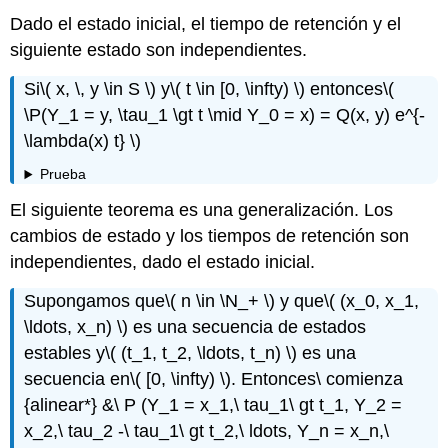
Dado el estado inicial, el tiempo de retención y el
siguiente estado son independientes.
Si
\( x, \, y \in S \)
y
\( t \in [0, \infty) \)
entonces
\(
\P(Y_1 = y, \tau_1 \gt t \mid Y_0 = x) = Q(x, y) e^{-
\lambda(x) t} \)
Prueba
El siguiente teorema es una generalización. Los
cambios de estado y los tiempos de retención son
independientes, dado el estado inicial.
Supongamos que
\( n \in \N_+ \)
y que
\( (x_0, x_1,
\ldots, x_n) \)
es una secuencia de estados
estables y
\( (t_1, t_2, \ldots, t_n) \)
es una
secuencia en
\( [0, \infty) \)
. Entonces\ comienza
{alinear*} &\ P (Y_1 = x_1,\ tau_1\ gt t_1, Y_2 =
x_2,\ tau_2 -\ tau_1\ gt t_2,\ ldots, Y_n = x_n,\