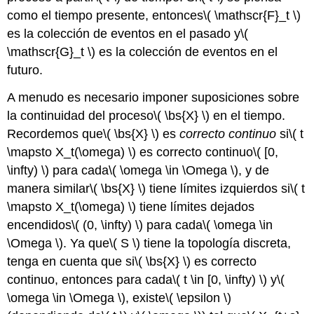
como el tiempo presente, entonces
\( \mathscr{F}_t \)
es la colección de eventos en el pasado y
\(
\mathscr{G}_t \)
es la colección de eventos en el
futuro.
A menudo es necesario imponer suposiciones sobre
la continuidad del proceso
\( \bs{X} \)
en el tiempo.
Recordemos que
\( \bs{X} \)
es
correcto continuo
si
\( t
\mapsto X_t(\omega) \)
es correcto continuo
\( [0,
\infty) \)
para cada
\( \omega \in \Omega \)
, y de
manera similar
\( \bs{X} \)
tiene límites izquierdos si
\( t
\mapsto X_t(\omega) \)
tiene límites dejados
encendidos
\( (0, \infty) \)
para cada
\( \omega \in
\Omega \)
. Ya que
\( S \)
tiene la topología discreta,
tenga en cuenta que si
\( \bs{X} \)
es correcto
continuo, entonces para cada
\( t \in [0, \infty) \)
y
\(
\omega \in \Omega \)
, existe
\( \epsilon \)