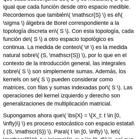
igual que cada función desde otro espacio medible.
Recordemos que también
\( \mathscr{S} \)
es el
\(
\sigma \)
álgebra de Borel correspondiente a la
topología discreta en
\( S \)
. Con esta topología, cada
función de
\( S \)
a otro espacio topológico es
continua. La medida de conteo
\( \# \)
es la medida
natural sobre
\( (S, \mathscr{S}) \)
, por lo que en el
contexto de la introducción general, las integrales
sobre
\( S \)
son simplemente sumas. Además, los
kernels on se
\( S \)
pueden considerar como
matrices, con filas y sumas indexadas por
\( S \)
. Las
operaciones del kernel izquierdo y derecho son
generalizaciones de multiplicación matricial.
Supongamos ahora que
\( \bs{X} = \{X_t: t \in [0,
\infty)\} \)
es proceso estocástico con espacio estatal
\
( (S, \mathscr{S}) \)
. Para
\( t \in [0, \infty) \)
, let
\(