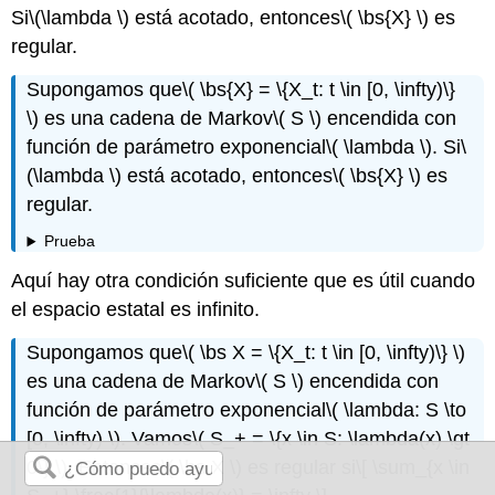
Si
\(\lambda \)
está acotado, entonces
\( \bs{X} \)
es
regular.
Supongamos que
\( \bs{X} = \{X_t: t \in [0, \infty)\}
\)
es una cadena de Markov
\( S \)
encendida con
función de parámetro exponencial
\( \lambda \)
. Si
\
(\lambda \)
está acotado, entonces
\( \bs{X} \)
es
regular.
Prueba
Aquí hay otra condición suficiente que es útil cuando
el espacio estatal es infinito.
Supongamos que
\( \bs X = \{X_t: t \in [0, \infty)\} \)
es una cadena de Markov
\( S \)
encendida con
función de parámetro exponencial
\( \lambda: S \to
[0, \infty) \)
. Vamos
\( S_+ = \{x \in S: \lambda(x) \gt
0\} \)
. Entonces
\( \bs X \)
es regular si
\[ \sum_{x \in