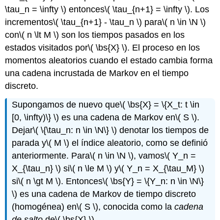
\tau_n = \infty \)
entonces
\( \tau_{n+1} = \infty \)
. Los
incrementos
\( \tau_{n+1} - \tau_n \)
para
\( n \in \N \)
con
\( n \lt M \)
son los tiempos pasados en los
estados visitados por
\( \bs{X} \)
. El proceso en los
momentos aleatorios cuando el estado cambia forma
una cadena incrustada de Markov en el tiempo
discreto.
Supongamos de nuevo que
\( \bs{X} = \{X_t: t \in
[0, \infty)\} \)
es una cadena de Markov en
\( S \)
.
Dejar
\( \{\tau_n: n \in \N\} \)
denotar los tiempos de
parada y
\( M \)
el índice aleatorio, como se definió
anteriormente. Para
\( n \in \N \)
, vamos
\( Y_n =
X_{\tau_n} \)
si
\( n \le M \)
y
\( Y_n = X_{\tau_M} \)
si
\( n \gt M \)
. Entonces
\( \bs{Y} = \{Y_n: n \in \N\}
\)
es una cadena de Markov de tiempo discreto
(homogénea) en
\( S \)
, conocida como la
cadena
de salto
de
\( \bs{X} \)
.