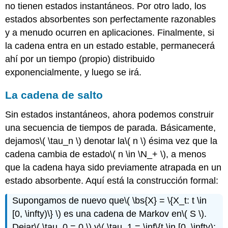
no tienen estados instantáneos. Por otro lado, los
estados absorbentes son perfectamente razonables
y a menudo ocurren en aplicaciones. Finalmente, si
la cadena entra en un estado estable, permanecerá
ahí por un tiempo (propio) distribuido
exponencialmente, y luego se irá.
La cadena de salto
Sin estados instantáneos, ahora podemos construir
una secuencia de tiempos de parada. Básicamente,
dejamos
\( \tau_n \)
denotar la
\( n \)
ésima vez que la
cadena cambia de estado
\( n \in \N_+ \)
, a menos
que la cadena haya sido previamente atrapada en un
estado absorbente. Aquí está la construcción formal:
Supongamos de nuevo que
\( \bs{X} = \{X_t: t \in
[0, \infty)\} \)
es una cadena de Markov en
\( S \)
.
Dejar
\( \tau_0 = 0 \)
y
\( \tau_1 = \inf\{t \in [0, \infty):