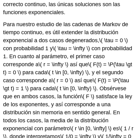
correcto continuo, las únicas soluciones son las
funciones exponenciales.
Para nuestro estudio de las cadenas de Markov de
tiempo continuo, es útil extender la distribución
exponencial a dos casos degenerados,
\( \tau = 0 \)
con probabilidad 1 y
\( \tau = \infty \)
con probabilidad
1. En cuanto al parámetro, el primer caso
corresponde a
\( r = \infty \)
así que
\( F(t) = \P(\tau \gt
t) = 0 \)
para cada
\( t \in [0, \infty) \)
, y el segundo
caso corresponde a
\( r = 0 \)
así que
\( F(t) = \P(\tau
\gt t) = 1 \)
para cada
\( t \in [0, \infty) \)
. Obsérvese
que en ambos casos, la función
\( F \)
satisface la ley
de los exponentes, y así corresponde a una
distribución sin memoria en sentido general. En
todos los casos, la media de la distribución
exponencial con parámetro
\( r \in [0, \infty] \)
es
\( 1 / r
\)
, donde interpretamos
\( 1/0 = \infty \)
y
\( 1/\infty = 0