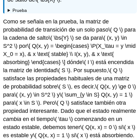
Prueba
Como se señala en la prueba, la matriz de
probabilidad de transición de un solo paso
\( Q \)
para
la cadena de salto
\( \bs{Y} \)
se da para
\( (x, y) \in
S^2 \)
por
\[ Q(x, y) = \begin{cases} \P(X_\tau = y \mid
X_0 = x), & x \text{ stable} \\ I(x, y), & x \text{
absorbing} \end{cases} \]
dónde
\( I \)
está encendida
la matriz de identidad
\( S \)
. Por supuesto,
\( Q \)
satisface las propiedades habituales de una matriz
de probabilidad sobre
\( S \)
, es decir,
\( Q(x, y) \ge 0 \)
para
\( (x, y) \in S^2 \)
y
\( \sum_{y \in S} Q(x, y) = 1 \)
para
\( x \in S \)
. Pero
\( Q \)
satisface también otra
propiedad interesante. Dado que el estado realmente
cambia
en el tiempo
\( \tau \)
comenzando en un
estado estable, debemos tener
\( Q(x, x) = 0 \)
si
\( x \)
es estable y
\( Q(x, x) = 1 \)
si
\( x \)
está absorbiendo.