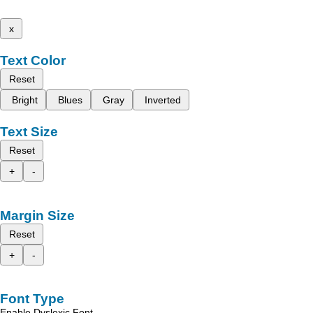
x
Text Color
Reset
Bright
Blues
Gray
Inverted
Text Size
Reset
+
-
Margin Size
Reset
+
-
Font Type
Enable Dyslexic Font