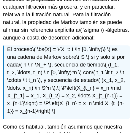
cualquier filtración más grosera, y en particular,
relativa a la filtración natural. Para la filtración
natural, la propiedad de Markov también se puede
afirmar sin referencia explícita a
\( \sigma \)
-álgebras,
aunque a costa de desorden adicional:
El proceso
\( \bs{X} = \{X_t: t \in [0, \infty)\} \)
es
una cadena de Markov sobre
\( S \)
si y solo si por
cada
\( n \in \N_+ \)
, secuencia de tiempo
\( (t_1,
t_2, \ldots, t_n) \in [0, \infty)^n \)
con
\( t_1 \lt t_2 \lt
\cdots \lt t_n \)
, y secuencia de estado
\( (x_1, x_2,
\ldots, x_n) \in S^n \)
,
\[ \P\left(X_{t_n} = x_n \mid
X_{t_1} = x_1, X_{t_2} = x_2, \ldots X_{t_{n-1}} =
x_{n-1}\right) = \P\left(X_{t_n} = x_n \mid X_{t_{n-
1}} = x_{n-1}\right) \]
Como es habitual, también asumimos que nuestra