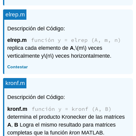
elrep.m
Descripción del Código:
función y = elrep (A, m, n)
elrep.m
replica cada elemento de
A
,
\(m\)
veces
verticalmente y
\(n\)
veces horizontalmente.
Contestar
kronf.m
Descripción del Código:
función y = kronf (A, B)
kronf.m
determina el producto Kronecker de las matrices
A
,
B
Logra el mismo resultado para matrices
completas que la función
kron
MATLAB.