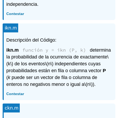
independencia.
Contestar
ikn.m
Descripción del Código:
función y = ikn (P, k)
ikn.m
determina
la probabilidad de la ocurrencia de exactamente
\
(k\)
de los eventos
\(n\)
independientes cuyas
probabilidades están en fila o columna vector
P
(
k
puede ser un vector de fila o columna de
enteros no negativos menor o igual a
\(n\)
).
Contestar
ckn.m