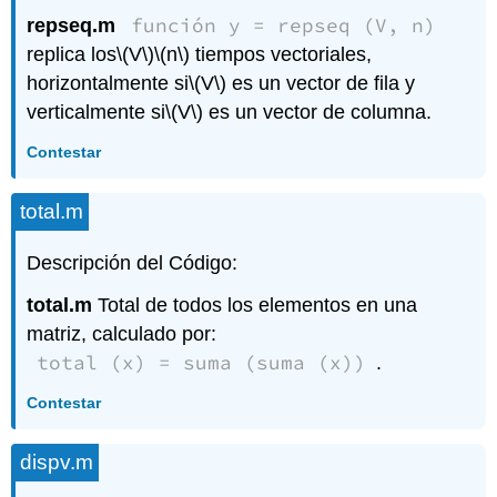
función y = repseq (V, n)
repseq.m
replica los
\(V\)
\(n\)
tiempos vectoriales,
horizontalmente si
\(V\)
es un vector de fila y
verticalmente si
\(V\)
es un vector de columna.
Contestar
total.m
Descripción del Código:
total.m
Total de todos los elementos en una
matriz, calculado por:
total (x) = suma (suma (x))
.
Contestar
dispv.m