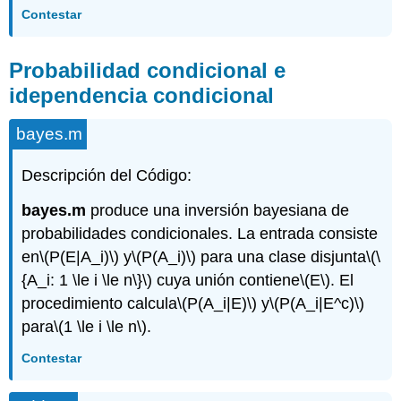
Contestar
Probabilidad condicional e
idependencia condicional
bayes.m
Descripción del Código:
bayes.m
produce una inversión bayesiana de
probabilidades condicionales. La entrada consiste
en
\(P(E|A_i)\)
y
\(P(A_i)\)
para una clase disjunta
\(\
{A_i: 1 \le i \le n\}\)
cuya unión contiene
\(E\)
. El
procedimiento calcula
\(P(A_i|E)\)
y
\(P(A_i|E^c)\)
para
\(1 \le i \le n\)
.
Contestar