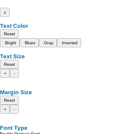
x
Text Color
Reset
Bright
Blues
Gray
Inverted
Text Size
Reset
+
-
Margin Size
Reset
+
-
Font Type
Enable Dyslexic Font