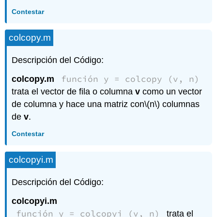
Contestar
colcopy.m
Descripción del Código:
función y = colcopy (v, n)
colcopy.m
trata el vector de fila o columna
v
como un vector
de columna y hace una matriz con
\(n\)
columnas
de
v
.
Contestar
colcopyi.m
Descripción del Código:
colcopyi.m
función y = colcopyi (v, n)
trata el