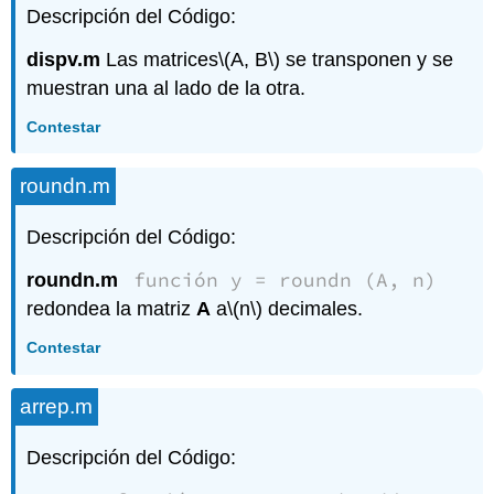
Descripción del Código:
dispv.m
Las matrices
\(A, B\)
se transponen y se
muestran una al lado de la otra.
Contestar
roundn.m
Descripción del Código:
función y = roundn (A, n)
roundn.m
redondea la matriz
A
a
\(n\)
decimales.
Contestar
arrep.m
Descripción del Código: