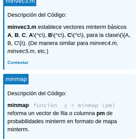
minvec3.m
Descripción del Código:
minvec3.m
establece vectores minterm básicos
A
,
B
,
C
,
A
\(^c\)
,
B
\(^c\)
,
C
\(^c\)
, para la clase
\(\{A,
B, C\}\)
. (De manera similar para
minvec4.m,
minvec5.m
, etc.)
Contestar
minmap
Descripción del Código:
función
y = minmap (pm)
minmap
reforma un vector de fila o columna
pm
de
probabilidades minterm en formato de mapa
minterm.