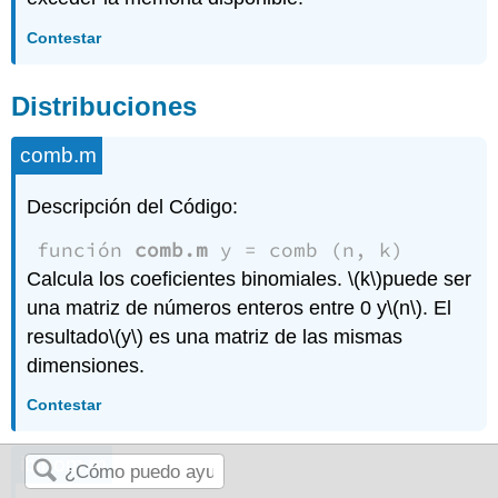
Contestar
Distribuciones
comb.m
Descripción del Código:
función
comb.m
y = comb (n, k)
Calcula los coeficientes binomiales.
\(k\)
puede ser
una matriz de números enteros entre 0 y
\(n\)
. El
resultado
\(y\)
es una matriz de las mismas
dimensiones.
Contestar
ibinom.m