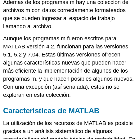
Además de los programas m hay una colección de
condicional
archivos m con datos correctamente formateados
e
idependencia
que se pueden ingresar al espacio de trabajo
condicional
llamando al archivo.
Bernoulli
y
Aunque los programas m fueron escritos para
ensayos
MATLAB versión 4.2, funcionan para las versiones
multinomiales
5.1, 5.2 y 7.04. Estas últimas versiones ofrecen
Algunos
problemas
algunas características nuevas que pueden hacer
de
más eficiente la implementación de algunos de los
coincidencia
programas m, y que hacen posibles algunos nuevos.
Distribuciones
Con una excepción (así señalada), estos no se
Dstribuciones
exploran en esta colección.
binomiales,
de
Poisson
Características de MATLAB
y
Gaussianas
La utilización de los recursos de MATLAB es posible
Configuración
gracias a un análisis sistemático de algunas
para