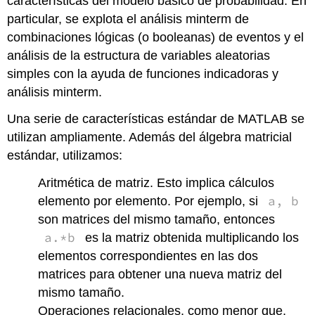
características del modelo básico de probabilidad. En
variables
aleatorias
particular, se explota el análisis minterm de
simples
combinaciones lógicas (o booleanas) de eventos y el
Configuración
análisis de la estructura de variables aleatorias
para
simples con la ayuda de funciones indicadoras y
variables
aleatorias
análisis minterm.
generales
Una serie de características estándar de MATLAB se
Configuración
para
utilizan ampliamente. Además del álgebra matricial
variables
estándar, utilizamos:
aleatorias
simples
Aritmética de matriz. Esto implica cálculos
independientes
a, b
elemento por elemento. Por ejemplo, si
Cálculos
son matrices del mismo tamaño, entonces
para
variables
a.*b
es la matriz obtenida multiplicando los
aleatorias
elementos correspondientes en las dos
Cálculos
matrices para obtener una nueva matriz del
y
mismo tamaño.
pruebas
para
Operaciones relacionales, como menor que,