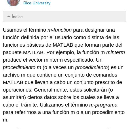
Rice University
Índice
Características
Usamos el término
m-function
para designar una
de
MATLAB
función definida por el usuario como distinta de las
Bloques
funciones básicas de MATLAB que forman parte del
de
paquete MATLAB. Por ejemplo, la función m
minterm
construcción
produce el vector minterm especificado. Un
auxiliares
definidos
procedimiento m
(o a veces un
procedimiento
) es un
por
archivo m que contiene un conjunto de comandos
el
MATLAB que llevan a cabo un conjunto prescrito de
usuario
operaciones. Generalmente, estos solicitarán (o
Vectores
y
asumirán) ciertos datos sobre los cuales se lleva a
probabilidades
cabo el trámite. Utilizamos el término
m-programa
minterm
para referirnos a una función m o a un procedimiento
Eventos
m.
independientes
Probabilidad