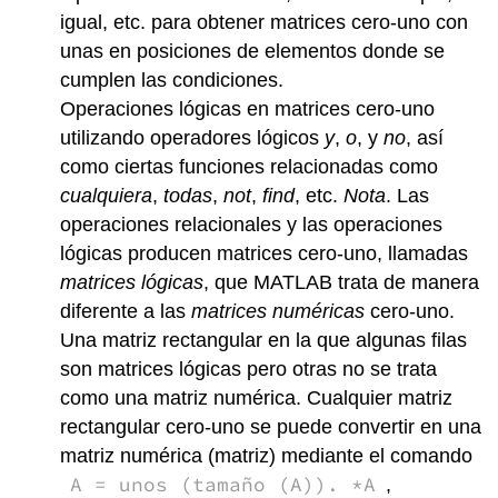
variables
igual, etc. para obtener matrices cero-uno con
aleatorias
unas en posiciones de elementos donde se
independientes
cumplen las condiciones.
Funciones
cuantiles
Operaciones lógicas en matrices cero-uno
para
utilizando operadores lógicos
y
,
o
, y
no
, así
distribuciones
como ciertas funciones relacionadas como
delimitadas
cualquiera
,
todas
,
not
,
find
, etc.
Nota
. Las
Demanda
compuesta
operaciones relacionales y las operaciones
Simulación
lógicas producen matrices cero-uno, llamadas
de
matrices lógicas
, que MATLAB trata de manera
sistemas
diferente a las
matrices numéricas
cero-uno.
Markov
Una matriz rectangular en la que algunas filas
son matrices lógicas pero otras no se trata
como una matriz numérica. Cualquier matriz
rectangular cero-uno se puede convertir en una
matriz numérica (matriz) mediante el comando
A = unos (tamaño (A)). *A
,