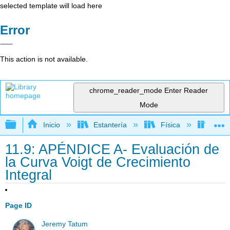
selected template will load here
Error
This action is not available.
chrome_reader_mode
Enter Reader
Mode
Expandir/contraer jerarquía global
Inicio
Estantería
Física
Astr
11.9: APÉNDICE A- Evaluación de
la Curva Voigt de Crecimiento
Integral
Page ID
Jeremy Tatum