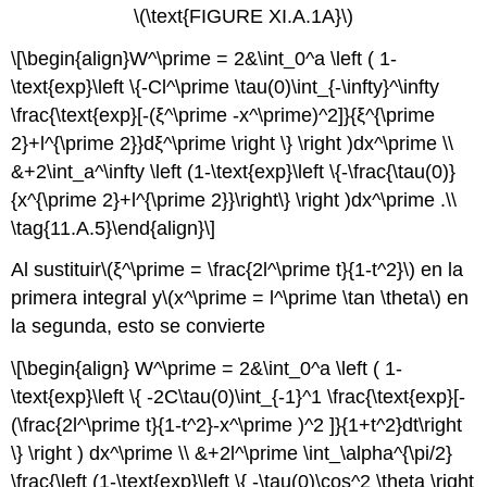
\(\text{FIGURE XI.A.1A}\)
\[\begin{align}W^\prime = 2&\int_0^a \left ( 1-
\text{exp}\left \{-Cl^\prime \tau(0)\int_{-\infty}^\infty
\frac{\text{exp}[-(ξ^\prime -x^\prime)^2]}{ξ^{\prime
2}+l^{\prime 2}}dξ^\prime \right \} \right )dx^\prime \\
&+2\int_a^\infty \left (1-\text{exp}\left \{-\frac{\tau(0)}
{x^{\prime 2}+l^{\prime 2}}\right\} \right )dx^\prime .\\
\tag{11.A.5}\end{align}\]
Al sustituir
\(ξ^\prime = \frac{2l^\prime t}{1-t^2}\)
en la
primera integral y
\(x^\prime = l^\prime \tan \theta\)
en
la segunda, esto se convierte
\[\begin{align} W^\prime = 2&\int_0^a \left ( 1-
\text{exp}\left \{ -2C\tau(0)\int_{-1}^1 \frac{\text{exp}[-
(\frac{2l^\prime t}{1-t^2}-x^\prime )^2 ]}{1+t^2}dt\right
\} \right ) dx^\prime \\ &+2l^\prime \int_\alpha^{\pi/2}
\frac{\left (1-\text{exp}\left \{ -\tau(0)\cos^2 \theta \right