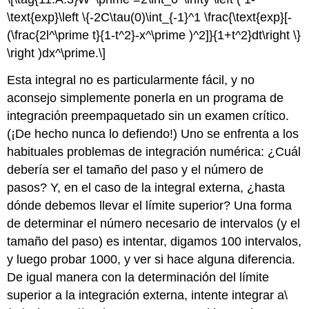
\text{exp}\left \{-2C\tau(0)\int_{-1}^1 \frac{\text{exp}[-
(\frac{2l^\prime t}{1-t^2}-x^\prime )^2]}{1+t^2}dt\right \}
\right )dx^\prime.\]
Esta integral no es particularmente fácil, y no
aconsejo simplemente ponerla en un programa de
integración preempaquetado sin un examen crítico.
(¡De hecho nunca lo defiendo!) Uno se enfrenta a los
habituales problemas de integración numérica: ¿Cuál
debería ser el tamaño del paso y el número de
pasos? Y, en el caso de la integral externa, ¿hasta
dónde debemos llevar el límite superior? Una forma
de determinar el número necesario de intervalos (y el
tamaño del paso) es intentar, digamos 100 intervalos,
y luego probar 1000, y ver si hace alguna diferencia.
De igual manera con la determinación del límite
superior a la integración externa, intente integrar a
\