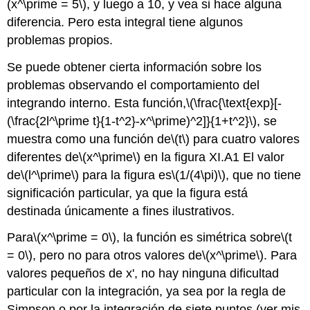
(x^\prime = 5\)
, y luego a 10, y vea si hace alguna
diferencia. Pero esta integral tiene algunos
problemas propios.
Se puede obtener cierta información sobre los
problemas observando el comportamiento del
integrando interno. Esta función,
\(\frac{\text{exp}[-
(\frac{2l^\prime t}{1-t^2}-x^\prime)^2]}{1+t^2}\)
, se
muestra como una función de
\(t\)
para cuatro valores
diferentes de
\(x^\prime\)
en la figura XI.A1 El valor
de
\(l^\prime\)
para la figura es
\(1/(4\pi)\)
, que no tiene
significación particular, ya que la figura está
destinada únicamente a fines ilustrativos.
Para
\(x^\prime = 0\)
, la función es simétrica sobre
\(t
= 0\)
, pero no para otros valores de
\(x^\prime\)
. Para
valores pequeños de x', no hay ninguna dificultad
particular con la integración, ya sea por la regla de
Simpson o por la integración de siete puntos (ver mis