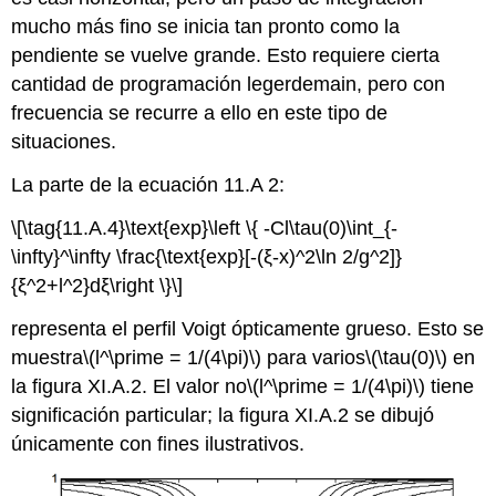
mucho más fino se inicia tan pronto como la
pendiente se vuelve grande. Esto requiere cierta
cantidad de programación legerdemain, pero con
frecuencia se recurre a ello en este tipo de
situaciones.
La parte de la ecuación 11.A 2:
\[\tag{11.A.4}\text{exp}\left \{ -Cl\tau(0)\int_{-
\infty}^\infty \frac{\text{exp}[-(ξ-x)^2\ln 2/g^2]}
{ξ^2+l^2}dξ\right \}\]
representa el perfil Voigt ópticamente grueso. Esto se
muestra
\(l^\prime = 1/(4\pi)\)
para varios
\(\tau(0)\)
en
la figura XI.A.2. El valor no
\(l^\prime = 1/(4\pi)\)
tiene
significación particular; la figura XI.A.2 se dibujó
únicamente con fines ilustrativos.