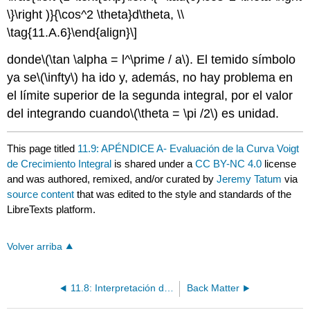
\}\right )}{\cos^2 \theta}d\theta, \\
\tag{11.A.6}\end{align}\]
donde
\(\tan \alpha = l^\prime / a\)
. El temido símbolo
ya se
\(\infty\)
ha ido y, además, no hay problema en
el límite superior de la segunda integral, por el valor
del integrando cuando
\(\theta = \pi /2\)
es unidad.
This page titled
11.9: APÉNDICE A- Evaluación de la Curva Voigt
de Crecimiento Integral
is shared under a
CC BY-NC 4.0
license
and was authored, remixed, and/or curated by
Jeremy Tatum
via
source content
that was edited to the style and standards of the
LibreTexts platform.
Volver arriba
11.8: Interpretación de un Perfil Ópticamente Grueso
Back Matter