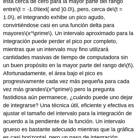
está cerca de cero para la mayor parte del rango
entre
\(t = -1.0\text{ and }0.0\)
, pero, cerca de
\(t =
1.0\)
, el integrando exhibe un pico agudo,
convirtiéndose casi en una función delta para
mayores
\(x^\prime\)
. Un intervalo aproximado para la
integración puede perder el pico por completo,
mientras que un intervalo muy fino utilizará
cantidades masivas de tiempo de computadora sin
un buen propósito en la mayor parte del rango de
\(t\)
.
Afortunadamente, el área bajo el pico es
progresivamente cada vez más pequeña para cada
vez más grandes
\(x^\prime\)
pero la pregunta
fastidiosa aún permanece, ¿cuándo puede uno dejar
de integrarse? Una técnica útil, eficiente y efectiva es
ajustar el tamaño del intervalo para la integración de
acuerdo a la pendiente de la función. Un intervalo
grueso es bastante adecuado mientras que la gráfica
es casi horizontal, pero un paso de integración