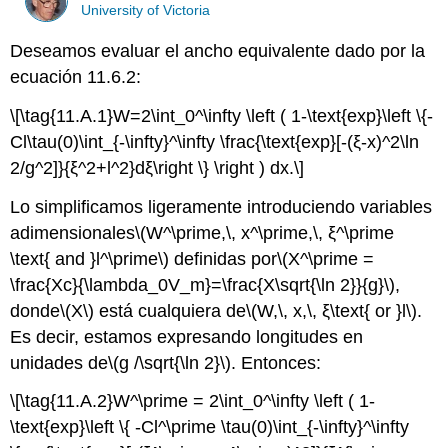
University of Victoria
Deseamos evaluar el ancho equivalente dado por la
ecuación 11.6.2:
\[\tag{11.A.1}W=2\int_0^\infty \left ( 1-\text{exp}\left \{-
Cl\tau(0)\int_{-\infty}^\infty \frac{\text{exp}[-(ξ-x)^2\ln
2/g^2]}{ξ^2+l^2}dξ\right \} \right ) dx.\]
Lo simplificamos ligeramente introduciendo variables
adimensionales
\(W^\prime,\, x^\prime,\, ξ^\prime
\text{ and }l^\prime\)
definidas por
\(X^\prime =
\frac{Xc}{\lambda_0V_m}=\frac{X\sqrt{\ln 2}}{g}\)
,
donde
\(X\)
está cualquiera de
\(W,\, x,\, ξ\text{ or }l\)
.
Es decir, estamos expresando longitudes en
unidades de
\(g /\sqrt{\ln 2}\)
. Entonces:
\[\tag{11.A.2}W^\prime = 2\int_0^\infty \left ( 1-
\text{exp}\left \{ -Cl^\prime \tau(0)\int_{-\infty}^\infty