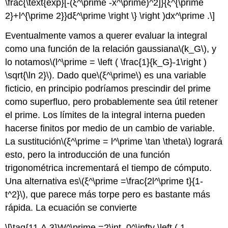
\frac{\text{exp}[-(ξ^\prime -x^\prime)^2]}{ξ^{\prime
2}+l^{\prime 2}}dξ^\prime \right \} \right )dx^\prime .\]
Eventualmente vamos a querer evaluar la integral
como una función de la relación gaussiana
\(k_G\)
, y
lo notamos
\(l^\prime = \left ( \frac{1}{k_G}-1\right )
\sqrt{\ln 2}\)
. Dado que
\(ξ^\prime\)
es una variable
ficticio, en principio podríamos prescindir del prime
como superfluo, pero probablemente sea útil retener
el prime. Los límites de la integral interna pueden
hacerse finitos por medio de un cambio de variable.
La sustitución
\(ξ^\prime = l^\prime \tan \theta\)
logrará
esto, pero la introducción de una función
trigonométrica incrementará el tiempo de cómputo.
Una alternativa es
\(ξ^\prime =\frac{2l^\prime t}{1-
t^2}\)
, que parece más torpe pero es bastante más
rápida. La ecuación se convierte
\[\tag{11.A.3}W^\prime =2\int_0^\infty \left ( 1-