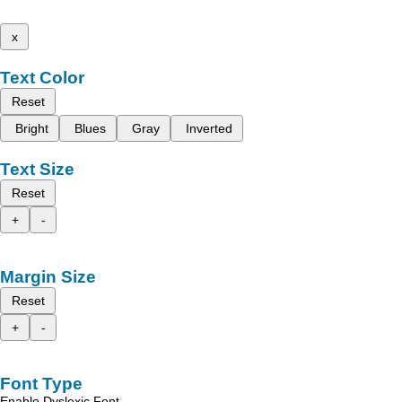
x
Text Color
Reset
Bright
Blues
Gray
Inverted
Text Size
Reset
+
-
Margin Size
Reset
+
-
Font Type
Enable Dyslexic Font