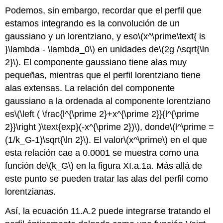
Podemos, sin embargo, recordar que el perfil que
estamos integrando es la convolución de un
gaussiano y un lorentziano, y eso
\(x^\prime\text{ is
}\lambda - \lambda_0\)
en unidades de
\(2g /\sqrt{\ln
2}\)
. El componente gaussiano tiene alas muy
pequeñas, mientras que el perfil lorentziano tiene
alas extensas. La relación del componente
gaussiano a la ordenada al componente lorentziano
es
\(\left ( \frac{l^{\prime 2}+x^{\prime 2}}{l^{\prime
2}}\right )\text{exp}(-x^{\prime 2})\)
, donde
\(l^\prime =
(1/k_G-1)\sqrt{\ln 2}\)
. El valor
\(x^\prime\)
en el que
esta relación cae a 0.0001 se muestra como una
función de
\(k_G\)
en la figura XI.a.1a. Más allá de
este punto se pueden tratar las alas del perfil como
lorentzianas.
Así, la ecuación 11.A.2 puede integrarse tratando el