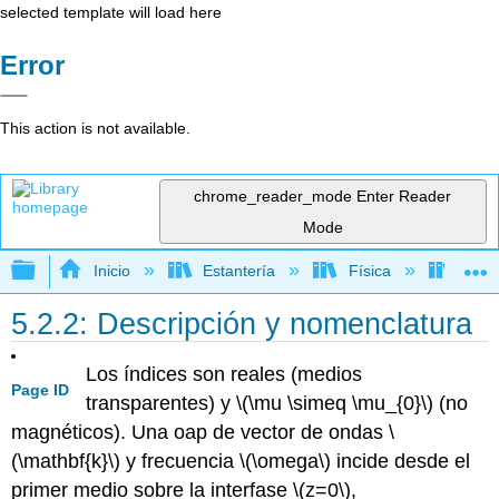
selected template will load here
Error
This action is not available.
chrome_reader_mode
Enter Reader
Mode
Expandir/contraer jerarquía global
Inicio
Estantería
Física
Óptic
5.2.2: Descripción y nomenclatura
Los índices son reales (medios
Page ID
transparentes) y \(\mu \simeq \mu_{0}\) (no
magnéticos). Una oap de vector de ondas \
(\mathbf{k}\) y frecuencia \(\omega\) incide desde el
primer medio sobre la interfase \(z=0\),