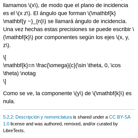
llamamos \(x\), de modo que el plano de incidencia
es el \(x z\). El ángulo que forman \(\mathbf{k}
\mathbf{y ~}_{n}\) se llamará ángulo de incidencia.
Una vez hechas estas precisiones se puede escribir \
(\mathbf{k}\) por componentes según los ejes \(x, y,
z\).
\[
\mathbf{k}=n \frac{\omega}{c}(\sin \theta, 0, \cos
\theta) \notag
\]
Como se ve, la componente \(y\) de \(\mathbf{k}\) es
nula.
5.2.2: Descripción y nomenclatura
is shared under a
CC BY-SA
1.0
license and was authored, remixed, and/or curated by
LibreTexts.