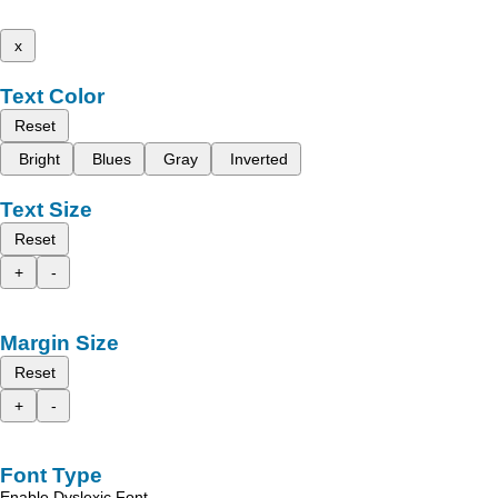
x
Text Color
Reset
Bright
Blues
Gray
Inverted
Text Size
Reset
+
-
Margin Size
Reset
+
-
Font Type
Enable Dyslexic Font