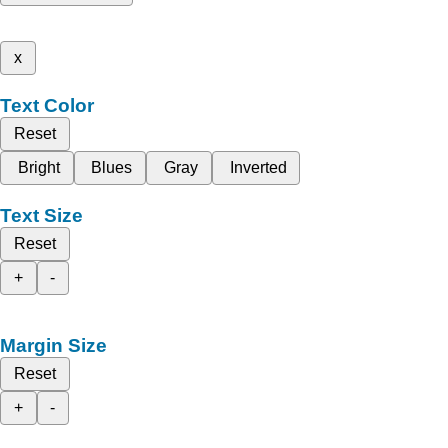
x
Text Color
Reset
Bright
Blues
Gray
Inverted
Text Size
Reset
+
-
Margin Size
Reset
+
-