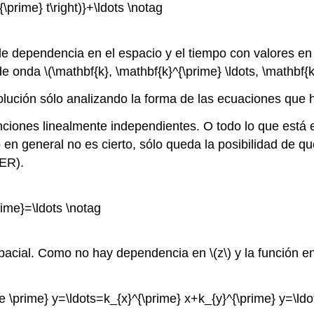
\prime} t\right)}+\ldots \notag
dependencia en el espacio y el tiempo con valores en l
e onda \(\mathbf{k}, \mathbf{k}^{\prime} \ldots, \mathbf{k}
lución sólo analizando la forma de las ecuaciones que 
iones linealmente independientes. O todo lo que está e
en general no es cierto, sólo queda la posibilidad de qu
IER).
me}=\ldots \notag
ial. Como no hay dependencia en \(z\) y la función en \
e \prime} y=\ldots=k_{x}^{\prime} x+k_{y}^{\prime} y=\ldo