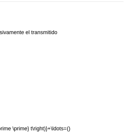
usivamente el transmitido
rime \prime} t\right)}+\ldots=()