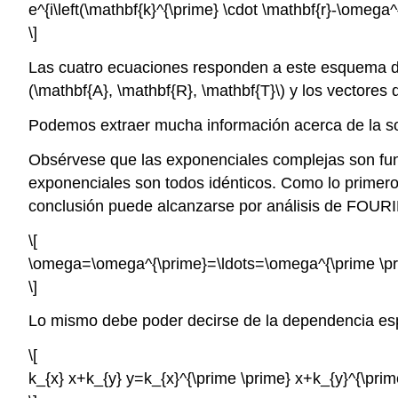
e^{i\left(\mathbf{k}^{\prime} \cdot \mathbf{r}-\omega^{
\]
Las cuatro ecuaciones responden a este esquema de 
(\mathbf{A}, \mathbf{R}, \mathbf{T}\) y los vectores d
Podemos extraer mucha información acerca de la so
Obsérvese que las exponenciales complejas son func
exponenciales son todos idénticos. Como lo primero 
conclusión puede alcanzarse por análisis de FOUR
\[
\omega=\omega^{\prime}=\ldots=\omega^{\prime \pri
\]
Lo mismo debe poder decirse de la dependencia espac
\[
k_{x} x+k_{y} y=k_{x}^{\prime \prime} x+k_{y}^{\prim