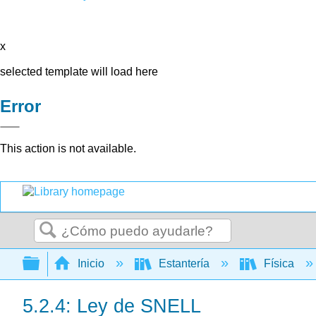
x
selected template will load here
Error
This action is not available.
Buscar
Expandir/contraer jerarquía global
Inicio
Estantería
Física
5.2.4: Ley de SNELL