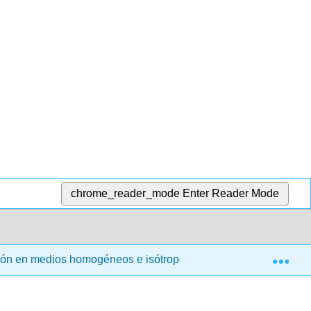
chrome_reader_mode
Enter Reader Mode
Exp
exión en medios homogéneos e isótropos
5.2: Direcció