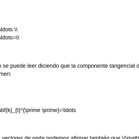
ldots \\
\ldots=0
 se puede leer diciendo que la componente tangencial de
umen:
bf{k}_{t}^{\prime \prime}=\ldots
 vectores de onda podemos afirmar también que \(\mathbf{