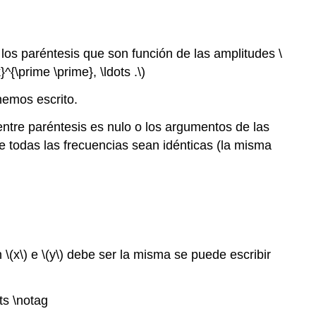
os paréntesis que son función de las amplitudes \
^{\prime \prime}, \ldots .\)
hemos escrito.
ntre paréntesis es nulo o los argumentos de las
e todas las frecuencias sean idénticas (la misma
(x\) e \(y\) debe ser la misma se puede escribir
ts \notag