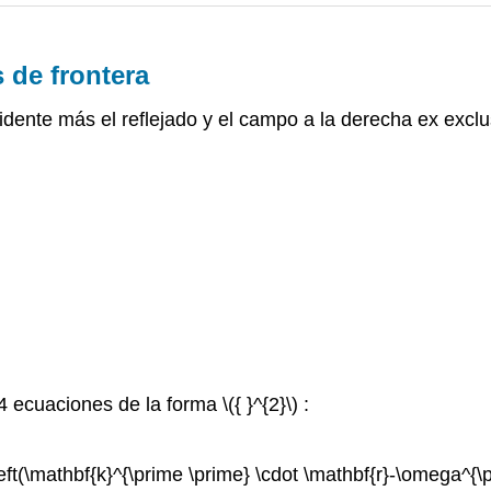
 de frontera
cidente más el reflejado y el campo a la derecha ex excl
4 ecuaciones de la forma \({ }^{2}\) :
left(\mathbf{k}^{\prime \prime} \cdot \mathbf{r}-\omega^{\p