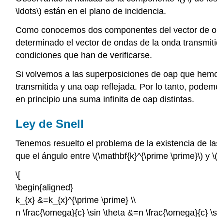
\ldots\) están en el plano de incidencia.
Como conocemos dos componentes del vector de on
determinado el vector de ondas de la onda transmitida
condiciones que han de verificarse.
Si volvemos a las superposiciones de oap que hemos
transmitida y una oap reflejada. Por lo tanto, pod
en principio una suma infinita de oap distintas.
Ley de Snell
Tenemos resuelto el problema de la existencia de l
que el ángulo entre \(\mathbf{k}^{\prime \prime}\) y 
\[
\begin{aligned}
k_{x} &=k_{x}^{\prime \prime} \\
n \frac{\omega}{c} \sin \theta &=n \frac{\omega}{c} \s