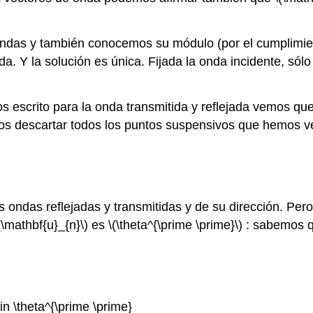
das y también conocemos su módulo (por el cumplimi
. Y la solución es única. Fijada la onda incidente, sólo 
 escrito para la onda transmitida y reflejada vemos qu
emos descartar todos los puntos suspensivos que hemos 
as ondas reflejadas y transmitidas y de su dirección. P
\(\mathbf{u}_{n}\) es \(\theta^{\prime \prime}\) : sabemos 
in \theta^{\prime \prime}