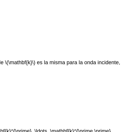
 \(\mathbf{k}\) es la misma para la onda incidente,
k}^{\prime}, \ldots, \mathbf{k}^{\prime \prime},