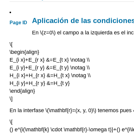
Aplicación de las condiciones
Page ID
En \(z=0\) el campo a la izquierda es el in
\[
\begin{align}
E_{i x}+E_{r x} &=E_{t x} \notag \\
E_{i y}+E_{r y} &=E_{t y} \notag \\
H_{i x}+H_{r x} &=H_{t x} \notag \\
H_{i y}+H_{r y} &=H_{t y}
\end{align}
\]
En la interfase \(\mathbf{r}=(x, y, 0)\) tenemos pues 
\[
() e^{i(\mathbf{k} \cdot \mathbf{r}-\omega t)}+() e^{i\