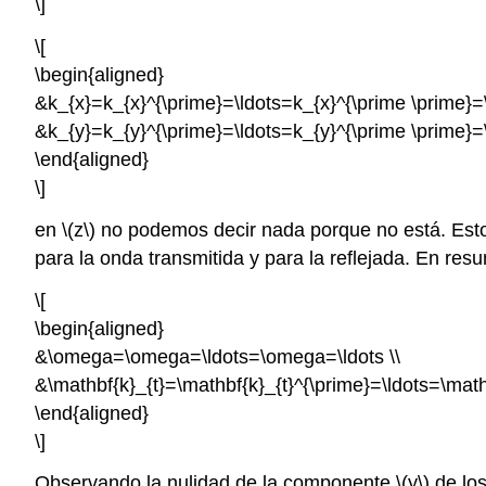
\]
\[
\begin{aligned}
&k_{x}=k_{x}^{\prime}=\ldots=k_{x}^{\prime \prime}=\
&k_{y}=k_{y}^{\prime}=\ldots=k_{y}^{\prime \prime}=
\end{aligned}
\]
en \(z\) no podemos decir nada porque no está. Esto
para la onda transmitida y para la reflejada. En res
\[
\begin{aligned}
&\omega=\omega=\ldots=\omega=\ldots \\
&\mathbf{k}_{t}=\mathbf{k}_{t}^{\prime}=\ldots=\math
\end{aligned}
\]
Observando la nulidad de la componente \(y\) de los