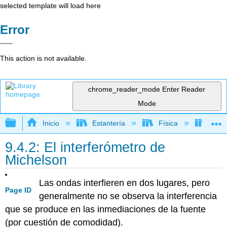
selected template will load here
Error
This action is not available.
chrome_reader_mode
Enter Reader
Mode
Expandir/contraer jerarquía global
Inicio
Estantería
Física
Óptic
9.4.2: El interferómetro de
Michelson
Las ondas interfieren en dos lugares, pero
Page ID
generalmente no se observa la interferencia
que se produce en las inmediaciones de la fuente
(por cuestión de comodidad).