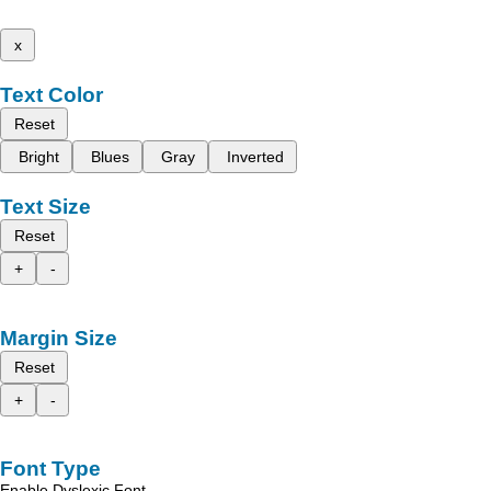
x
Text Color
Reset
Bright
Blues
Gray
Inverted
Text Size
Reset
+
-
Margin Size
Reset
+
-
Font Type
Enable Dyslexic Font