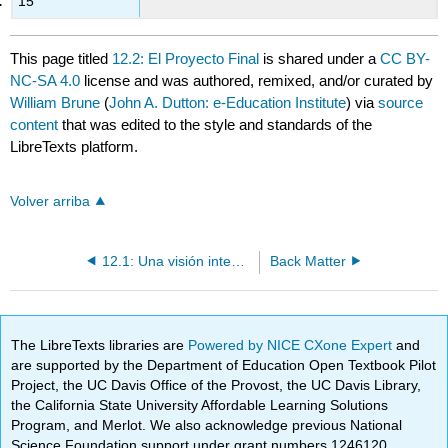
15
This page titled
12.2: El Proyecto Final
is shared under a
CC BY-
NC-SA 4.0
license and was authored, remixed, and/or curated by
William Brune
(
John A. Dutton: e-Education Institute
) via
source
content
that was edited to the style and standards of the
LibreTexts platform.
Volver arriba
12.1: Una visión integrada de la atmósfera
Back Matter
The LibreTexts libraries are
Powered by NICE CXone Expert
and
are supported by the Department of Education Open Textbook Pilot
Project, the UC Davis Office of the Provost, the UC Davis Library,
the California State University Affordable Learning Solutions
Program, and Merlot. We also acknowledge previous National
Science Foundation support under grant numbers 1246120,