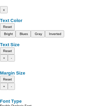
x
Text Color
Reset
Bright
Blues
Gray
Inverted
Text Size
Reset
+
-
Margin Size
Reset
+
-
Font Type
Enable Dyslexic Font