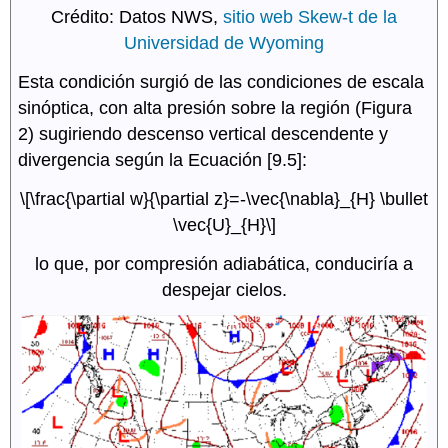
Crédito: Datos NWS,
sitio web Skew-t de la
Universidad de Wyoming
Esta condición surgió de las condiciones de escala
sinóptica, con alta presión sobre la región (Figura
2) sugiriendo descenso vertical descendente y
divergencia según la Ecuación [9.5]:
\[\frac{\partial w}{\partial z}=-\vec{\nabla}_{H} \bullet
\vec{U}_{H}\]
lo que, por compresión adiabática, conduciría a
despejar cielos.