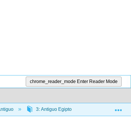
chrome_reader_mode
Enter Reader Mode
Exp
 Antiguo
3: Antiguo Egipto
3.3: Medio y Nue