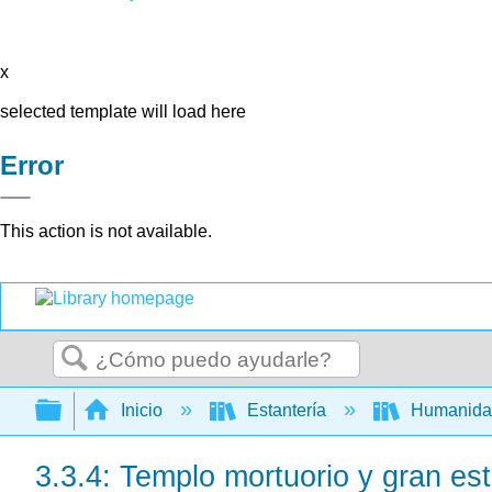
x
selected template will load here
Error
This action is not available.
Buscar
Expandir/contraer jerarquía global
Inicio
Estantería
Humanid
3.3.4: Templo mortuorio y gran es