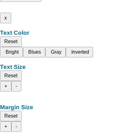
x
Text Color
Reset
Bright
Blues
Gray
Inverted
Text Size
Reset
+
-
Margin Size
Reset
+
-