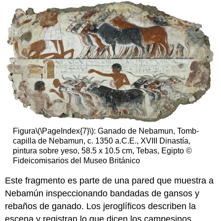
Figura
\(\PageIndex{7}\)
: Ganado de Nebamun, Tomb-
capilla de Nebamun, c. 1350 a.C.E., XVIII Dinastía,
pintura sobre yeso, 58.5 x 10.5 cm, Tebas, Egipto ©
Fideicomisarios del Museo Británico
Este fragmento es parte de una pared que muestra a
Nebamún inspeccionando bandadas de gansos y
rebaños de ganado. Los jeroglíficos describen la
escena y registran lo que dicen los campesinos