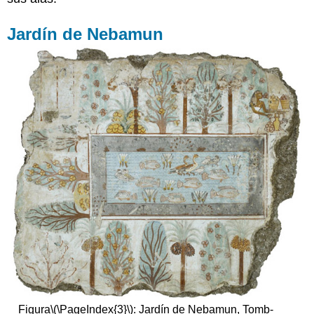
Jardín de Nebamun
Figura
\(\PageIndex{3}\)
: Jardín de Nebamun, Tomb-