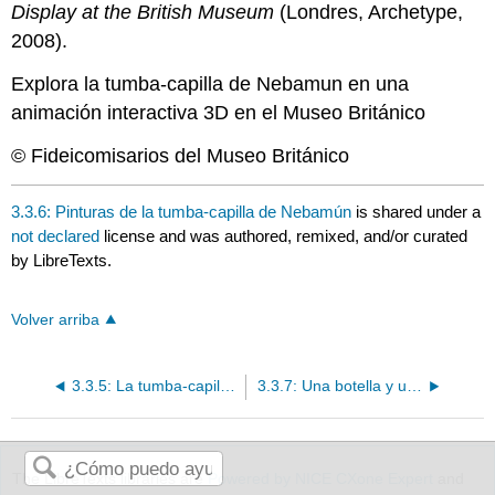
Display at the British Museum
(Londres, Archetype,
2008).
Explora la tumba-capilla de Nebamun en una
animación interactiva 3D en el Museo Británico
© Fideicomisarios del Museo Británico
3.3.6: Pinturas de la tumba-capilla de Nebamún
is shared under a
not declared
license and was authored, remixed, and/or curated
by LibreTexts.
Volver arriba
3.3.5: La tumba-capilla de Nebamun
3.3.7: Una botella y un juguete- Objetos de la vida cotidiana
The LibreTexts libraries are
Powered by NICE CXone Expert
and