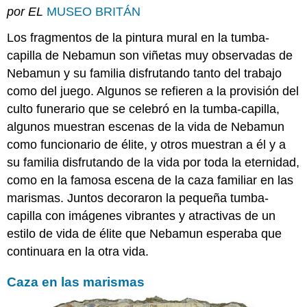
por EL
MUSEO BRITÁN
en
las
Los fragmentos de la pintura mural en la tumba-
marismas
capilla de Nebamun son viñetas muy observadas de
Jardín
de
Nebamun y su familia disfrutando tanto del trabajo
Nebamun
como del juego. Algunos se refieren a la provisión del
Topografía
culto funerario que se celebró en la tumba-capilla,
de
algunos muestran escenas de la vida de Nebamun
los
campos
como funcionario de élite, y otros muestran a él y a
Ganado
su familia disfrutando de la vida por toda la eternidad,
de
como en la famosa escena de la caza familiar en las
Nebamun
marismas. Juntos decoraron la pequeña tumba-
Gansos
de
capilla con imágenes vibrantes y atractivas de un
Nebamun
estilo de vida de élite que Nebamun esperaba que
Un
continuara en la otra vida.
festín
para
Caza en las marismas
Nebamun
(mitad