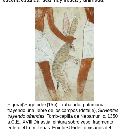
Figura
\(\PageIndex{15}\)
: Trabajador patrimonial
trayendo una liebre de los campos (detalle),
Sirvientes
trayendo ofrendas
, Tomb-capilla de Nebamun, c. 1350
a.C.E., XVIII Dinastía, pintura sobre yeso, fragmento
entero: 41 cm, Tebas, Egipto © Fideicomisarios del