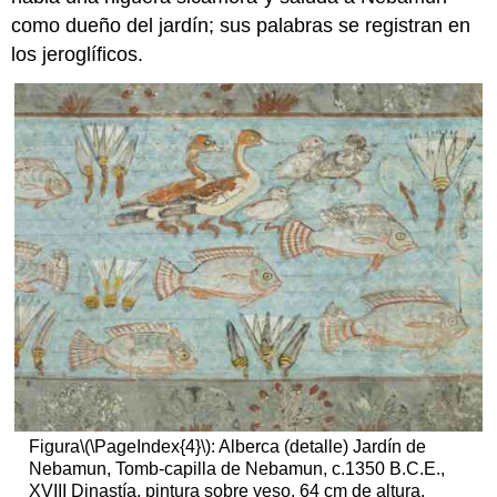
como dueño del jardín; sus palabras se registran en
los jeroglíficos.
Figura
\(\PageIndex{4}\)
: Alberca (detalle) Jardín de
Nebamun, Tomb-capilla de Nebamun, c.1350 B.C.E.,
XVIII Dinastía, pintura sobre yeso, 64 cm de altura,