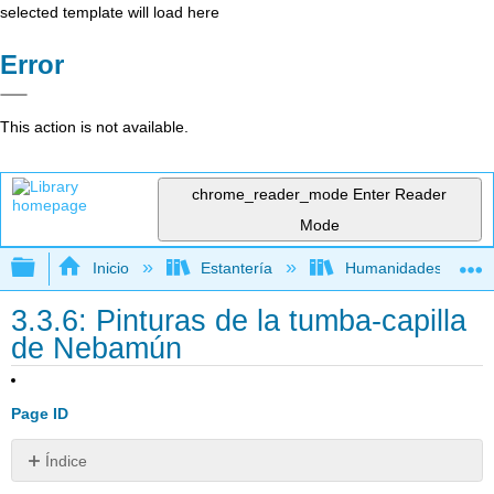
selected template will load here
Error
This action is not available.
chrome_reader_mode
Enter Reader
Mode
Expandir/contraer jerarquía global
Inicio
Estantería
Humanidades
3.3.6: Pinturas de la tumba-capilla
de Nebamún
Page ID
Índice
Caza