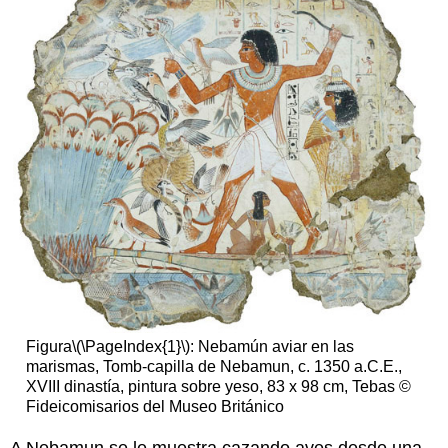
superior)
Sirvientes
trayendo
ofrendas
Lecturas
sugeridas:
Figura
\(\PageIndex{1}\)
: Nebamún aviar en las
marismas, Tomb-capilla de Nebamun, c. 1350 a.C.E.,
XVIII dinastía, pintura sobre yeso, 83 x 98 cm, Tebas ©
Fideicomisarios del Museo Británico