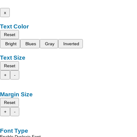
x
Text Color
Reset
Bright
Blues
Gray
Inverted
Text Size
Reset
+
-
Margin Size
Reset
+
-
Font Type
Enable Dyslexic Font