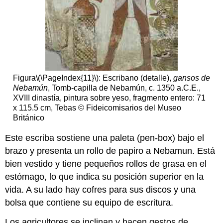
Figura
\(\PageIndex{11}\)
: Escribano (detalle),
gansos de
Nebamún
, Tomb-capilla de Nebamún, c. 1350 a.C.E.,
XVIII dinastía, pintura sobre yeso, fragmento entero: 71
x 115.5 cm, Tebas © Fideicomisarios del Museo
Británico
Este escriba sostiene una paleta (pen-box) bajo el
brazo y presenta un rollo de papiro a Nebamun. Está
bien vestido y tiene pequeños rollos de grasa en el
estómago, lo que indica su posición superior en la
vida. A su lado hay cofres para sus discos y una
bolsa que contiene su equipo de escritura.
Los agricultores se inclinan y hacen gestos de