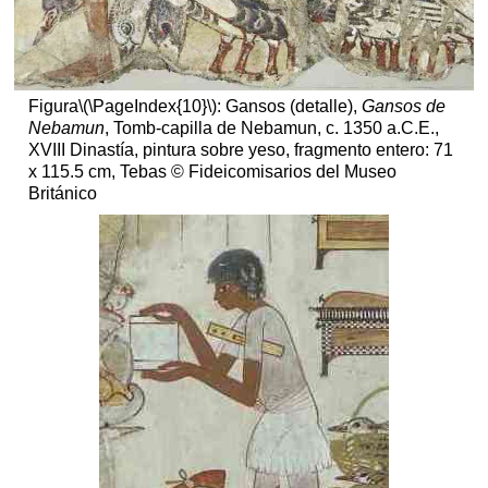
Figura
\(\PageIndex{10}\)
: Gansos (detalle),
Gansos de
Nebamun
, Tomb-capilla de Nebamun, c. 1350 a.C.E.,
XVIII Dinastía, pintura sobre yeso, fragmento entero: 71
x 115.5 cm, Tebas © Fideicomisarios del Museo
Británico