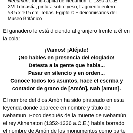
Nebamun
, Tomb-capilla de Nebamun, c. 1350 a.C.E.,
XVIII dinastía, pintura sobre yeso, fragmento entero:
58.5 x 10.5 cm, Tebas, Egipto © Fideicomisarios del
Museo Británico
El ganadero le está diciendo al granjero frente a él en
la cola:
¡Vamos! ¡Aléjate!
¡No hables en presencia del elogiado!
Detesta a la gente que habla...
Pasar en silencio y en orden...
Conoce todos los asuntos, hace el escriba y
contador de grano de [Amón], Nab [amun].
El nombre del dios Amón ha sido pirateado en esta
leyenda donde aparece en nombre y título de
Nebamun. Poco después de la muerte de Nebamún,
el rey Akhenaton (1352-1336 a.C.E.) había borrado
el nombre de Amón de los monumentos como parte