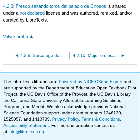
4.2.9: Fresco saltando toros del palacio de Cnosos
is shared
under a
not declared
license and was authored, remixed, and/or
curated by LibreTexts.
Volver arriba
4.2.8: Sarcófago de Hagia Triada
4.2.10: Mujer o diosa minoica del palacio de Cnosos (“La Parisienne”)
The LibreTexts libraries are
Powered by NICE CXone Expert
and
are supported by the Department of Education Open Textbook Pilot
Project, the UC Davis Office of the Provost, the UC Davis Library,
the California State University Affordable Learning Solutions
Program, and Merlot. We also acknowledge previous National
Science Foundation support under grant numbers 1246120,
1525057, and 1413739.
Privacy Policy
.
Terms & Conditions
.
Accessibility Statement
. For more information contact us
at
info@libretexts.org
.