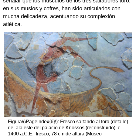
señalar que los músculos de los tres saltadores toro,
en sus muslos y cofres, han sido articulados con
mucha delicadeza, acentuando su complexión
atlética.
Figura
\(\PageIndex{6}\)
: Fresco saltando al toro (detalle)
del ala este del palacio de Knossos (reconstruido), c.
1400 a.C.E., fresco, 78 cm de altura (Museo