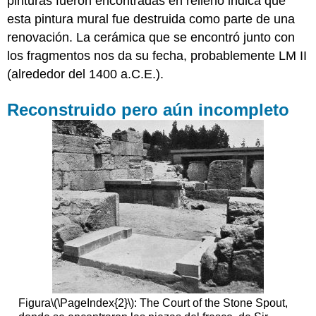
pinturas fueron encontradas en relleno indica que
esta pintura mural fue destruida como parte de una
renovación. La cerámica que se encontró junto con
los fragmentos nos da su fecha, probablemente LM II
(alrededor del 1400 a.C.E.).
Reconstruido pero aún incompleto
Figura
\(\PageIndex{2}\)
: The Court of the Stone Spout,