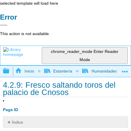
selected template will load here
Error
This action is not available.
chrome_reader_mode
Enter Reader
Mode
Expandir/contraer jerarquía global
Inicio
Estantería
Humanidades
4.2.9: Fresco saltando toros del
palacio de Cnosos
Page ID
Índice
Tomando