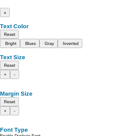
x
Text Color
Reset
Bright
Blues
Gray
Inverted
Text Size
Reset
+
-
Margin Size
Reset
+
-
Font Type
Enable Dyslexic Font