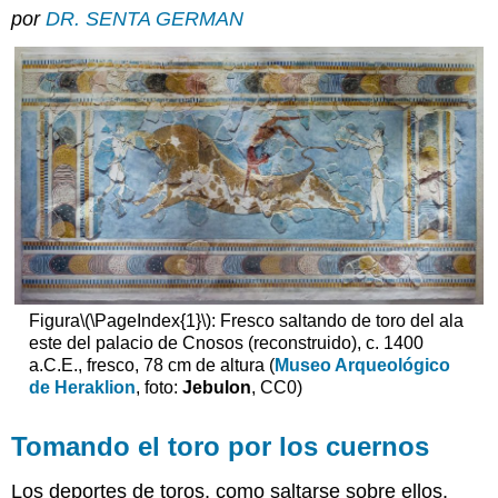
por
DR. SENTA GERMAN
el
toro
por
los
cuernos
Reconstruido
pero
aún
incompleto
Gimnasia
visual
¿Un
rito
Figura
\(\PageIndex{1}\)
: Fresco saltando de toro del ala
de
este del palacio de Cnosos (reconstruido), c. 1400
iniciación?
a.C.E., fresco, 78 cm de altura (
Museo Arqueológico
Recursos
de Heraklion
, foto:
Jebulon
, CC0)
adicionales:
Tomando el toro por los cuernos
Los deportes de toros, como saltarse sobre ellos,