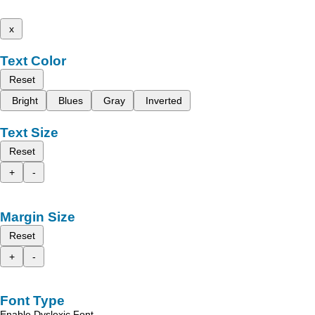
x
Text Color
Reset
Bright
Blues
Gray
Inverted
Text Size
Reset
+
-
Margin Size
Reset
+
-
Font Type
Enable Dyslexic Font