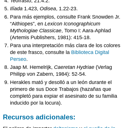
Teofrasto, 21.4.2.
Ilíada
1.423,
Odisea
, 1.22-23.
Para más ejemplos, consulte Frank Snowden Jr.
“Aithiopes”, en
Lexicon Iconographicum
Mythologiae Classicae
, Tomo I: Aara-Aphlad
(Artemis Publishers, 1981): 415-18.
Para una interpretación más clara de los colores
de este frasco, consulte la
Biblioteca Digital
Perseo
.
Jaap M. Hemelrijk,
Caeretan Hydriae
(Verlag
Philipp von Zabern, 1984): 52-54.
Herakles mató y desolló a un león durante el
primero de sus Doce Trabajos (hazañas que
completó para expiar el asesinato de su familia
inducido por la locura).
Recursos adicionales: