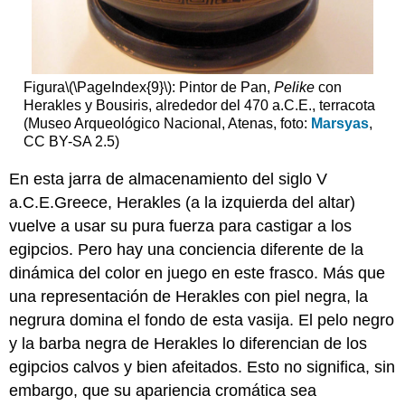
Figura
\(\PageIndex{9}\)
: Pintor de Pan,
Pelike
con
Herakles y Bousiris, alrededor del 470 a.C.E., terracota
(Museo Arqueológico Nacional, Atenas, foto:
Marsyas
,
CC BY-SA 2.5)
En esta jarra de almacenamiento del siglo V
a.C.E.Greece, Herakles (a la izquierda del altar)
vuelve a usar su pura fuerza para castigar a los
egipcios. Pero hay una conciencia diferente de la
dinámica del color en juego en este frasco. Más que
una representación de Herakles con piel negra, la
negrura domina el fondo de esta vasija. El pelo negro
y la barba negra de Herakles lo diferencian de los
egipcios calvos y bien afeitados. Esto no significa, sin
embargo, que su apariencia cromática sea