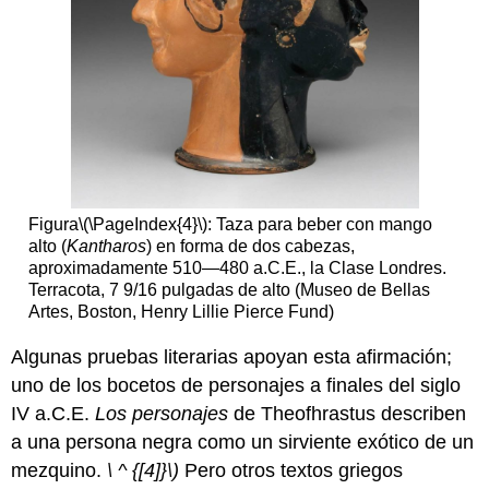
Figura
\(\PageIndex{4}\)
: Taza para beber con mango
alto (
Kantharos
) en forma de dos cabezas,
aproximadamente 510—480 a.C.E., la Clase Londres.
Terracota, 7 9/16 pulgadas de alto (Museo de Bellas
Artes, Boston, Henry Lillie Pierce Fund)
Algunas pruebas literarias apoyan esta afirmación;
uno de los bocetos de personajes a finales del siglo
IV a.C.E.
Los personajes
de Theofhrastus describen
a una persona negra como un sirviente exótico de un
mezquino.
\ ^ {[4]}\)
Pero otros textos griegos