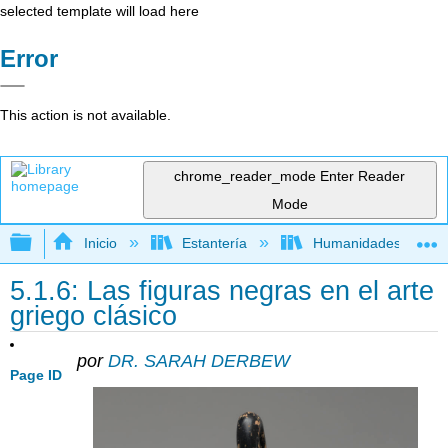
selected template will load here
Error
This action is not available.
chrome_reader_mode
Enter Reader
Mode
Expandir/contraer jerarquía global
Inicio
Estantería
Humanidades
5.1.6: Las figuras negras en el arte
griego clásico
por
DR. SARAH DERBEW
Page ID