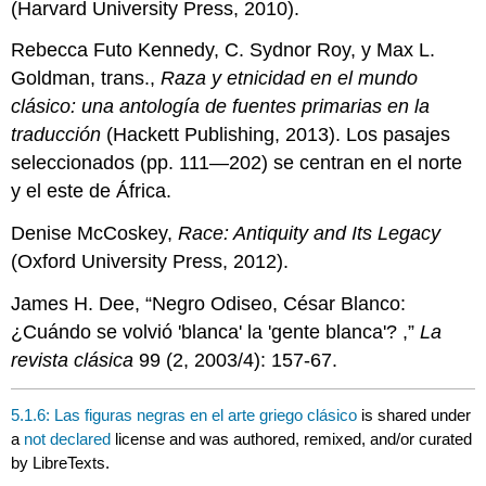
(Harvard University Press, 2010).
Rebecca Futo Kennedy, C. Sydnor Roy, y Max L.
Goldman, trans.,
Raza y etnicidad en el mundo
clásico: una antología de fuentes primarias en la
traducción
(Hackett Publishing, 2013). Los pasajes
seleccionados (pp. 111—202) se centran en el norte
y el este de África.
Denise McCoskey,
Race: Antiquity and Its Legacy
(Oxford University Press, 2012).
James H. Dee, “Negro Odiseo, César Blanco:
¿Cuándo se volvió 'blanca' la 'gente blanca'? ,”
La
revista clásica
99 (2, 2003/4): 157-67.
5.1.6: Las figuras negras en el arte griego clásico
is shared under
a
not declared
license and was authored, remixed, and/or curated
by LibreTexts.