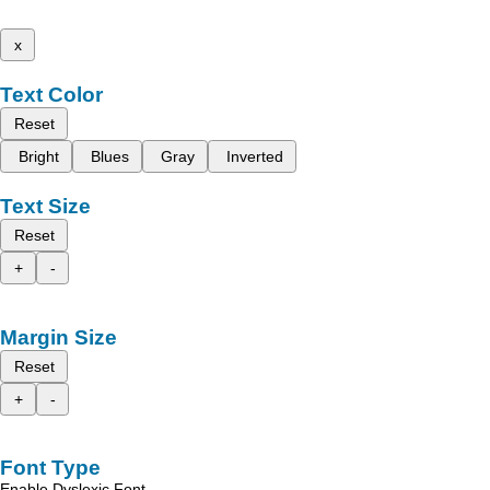
x
Text Color
Reset
Bright
Blues
Gray
Inverted
Text Size
Reset
+
-
Margin Size
Reset
+
-
Font Type
Enable Dyslexic Font