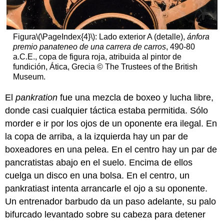
Figura
\(\PageIndex{4}\)
: Lado exterior A (detalle),
ánfora
premio panateneo de una carrera de carros
, 490-80
a.C.E., copa de figura roja, atribuida al pintor de
fundición, Ática, Grecia © The Trustees of the British
Museum.
El
pankration
fue una mezcla de boxeo y lucha libre,
donde casi cualquier táctica estaba permitida. Sólo
morder e ir por los ojos de un oponente era ilegal. En
la copa de arriba, a la izquierda hay un par de
boxeadores en una pelea. En el centro hay un par de
pancratistas abajo en el suelo. Encima de ellos
cuelga un disco en una bolsa. En el centro, un
pankratiast intenta arrancarle el ojo a su oponente.
Un entrenador barbudo da un paso adelante, su palo
bifurcado levantado sobre su cabeza para detener