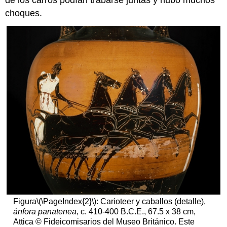
choques.
Figura
\(\PageIndex{2}\)
: Carioteer y caballos (detalle),
ánfora panatenea
, c. 410-400 B.C.E., 67.5 x 38 cm,
Attica © Fideicomisarios del Museo Británico. Este