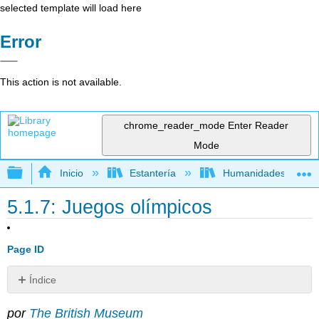
selected template will load here
Error
This action is not available.
chrome_reader_mode
Enter Reader
Mode
Expandir/contraer jerarquía global
Inicio
Estantería
Humanidades
5.1.7: Juegos olímpicos
Page ID
Índice
Olympia
por
The British Museum
Eventos