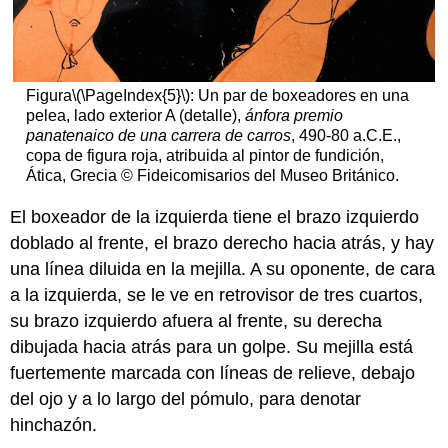
Figura
\(\PageIndex{5}\)
: Un par de boxeadores en una
pelea, lado exterior A (detalle),
ánfora premio
panatenaico de una carrera de carros
, 490-80 a.C.E.,
copa de figura roja, atribuida al pintor de fundición,
Ática, Grecia © Fideicomisarios del Museo Británico.
El boxeador de la izquierda tiene el brazo izquierdo
doblado al frente, el brazo derecho hacia atrás, y hay
una línea diluida en la mejilla. A su oponente, de cara
a la izquierda, se le ve en retrovisor de tres cuartos,
su brazo izquierdo afuera al frente, su derecha
dibujada hacia atrás para un golpe. Su mejilla está
fuertemente marcada con líneas de relieve, debajo
del ojo y a lo largo del pómulo, para denotar
hinchazón.