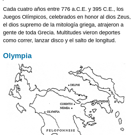
Ecuestres
Cada cuatro años entre 776 a.C.E. y 395 C.E., los
Deportes
Juegos Olímpicos, celebrados en honor al dios Zeus,
de
el dios supremo de la mitología griega, atrajeron a
Combate
Correr
gente de toda Grecia. Multitudes vieron deportes
Saltando
como correr, lanzar disco y el salto de longitud.
Pentatlón
Los
Olympia
vencedores
olímpicos
Arqueología
en
Olimpia
Lecturas
sugeridas: