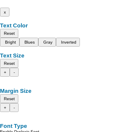
x
Text Color
Reset
Bright
Blues
Gray
Inverted
Text Size
Reset
+
-
Margin Size
Reset
+
-
Font Type
Enable Dyslexic Font