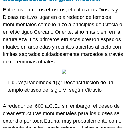
de
Veii
Entre los primeros etruscos, el culto a los Dioses y
¿Un
Diosas no tuvo lugar en o alrededor de templos
artista
monumentales como lo hizo a principios de Grecia o
con
el
en el Antiguo Cercano Oriente, sino más bien, en la
nombre
naturaleza. Los primeros etruscos crearon espacios
de
rituales en arboledas y recintos abiertos al cielo con
Vulca?
límites sagrados cuidadosamente marcados a través
Recursos
adicionales:
de ceremonias rituales.
Imágenes
SmartHistory
para
Figura
\(\PageIndex{1}\)
: Reconstrucción de un
la
templo etrusco del siglo VI según Vitruvio
enseñanza
y
el
Alrededor del 600 a.C.E., sin embargo, el deseo de
aprendizaje:
crear estructuras monumentales para los dioses se
extendió por toda Etruria, muy probablemente como