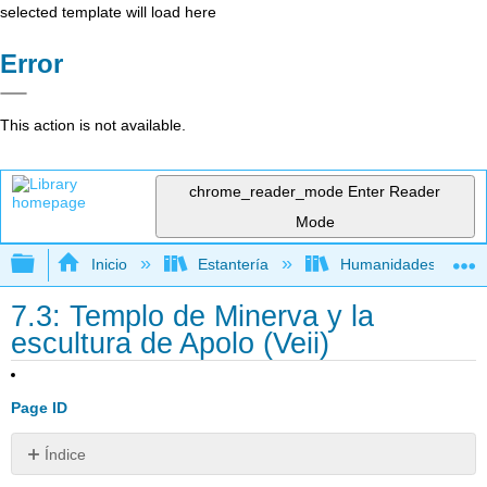
selected template will load here
Error
This action is not available.
chrome_reader_mode
Enter Reader
Mode
Expandir/contraer jerarquía global
Inicio
Estantería
Humanidades
7.3: Templo de Minerva y la
escultura de Apolo (Veii)
Page ID
Índice
Los