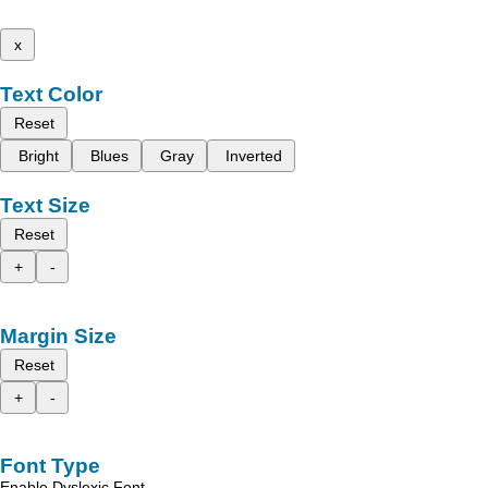
x
Text Color
Reset
Bright
Blues
Gray
Inverted
Text Size
Reset
+
-
Margin Size
Reset
+
-
Font Type
Enable Dyslexic Font