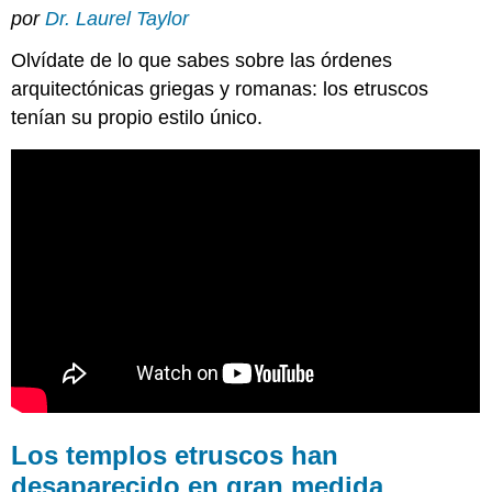
por
Dr. Laurel Taylor
templos
etruscos
Olvídate de lo que sabes sobre las órdenes
han
desaparecido
arquitectónicas griegas y romanas: los etruscos
en
tenían su propio estilo único.
gran
medida
¿Cómo
sabemos
cómo
se
veían?
Evidencia
arqueológica
para
el
Templo
de
Minerva
Los templos etruscos han
Escultura
Apolo
desaparecido en gran medida