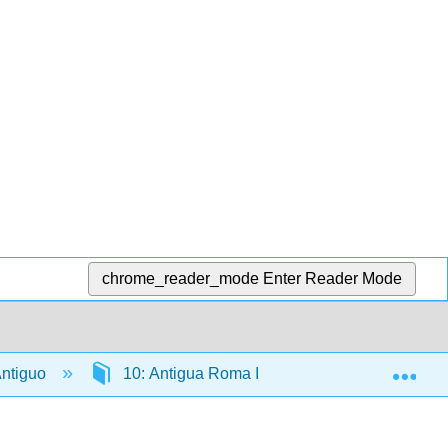
chrome_reader_mode
Enter Reader Mode
Exp
 Antiguo
10: Antigua Roma III
10.1: Imperio