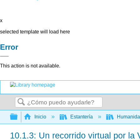
x
selected template will load here
Error
This action is not available.
Buscar
Expandir/contraer jerarquía global
Inicio
Estantería
Humanid
10.1.3: Un recorrido virtual por la 