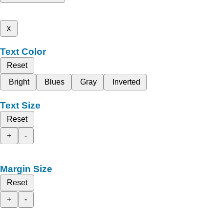
x
Text Color
Reset
Bright
Blues
Gray
Inverted
Text Size
Reset
+
-
Margin Size
Reset
+
-