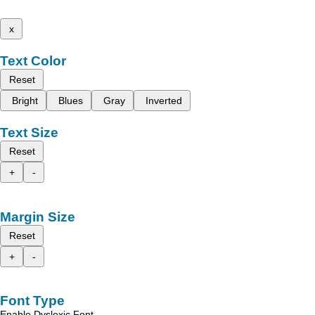
x
Text Color
Reset
Bright
Blues
Gray
Inverted
Text Size
Reset
+
-
Margin Size
Reset
+
-
Font Type
Enable Dyslexic Font