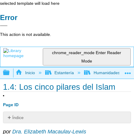
selected template will load here
Error
This action is not available.
chrome_reader_mode
Enter Reader
Mode
Expandir/contraer jerarquía global
Inicio
Estantería
Humanidades
1.4: Los cinco pilares del Islam
Page ID
Índice
1.
por
Dra. Elizabeth Macaulay-Lewis
La