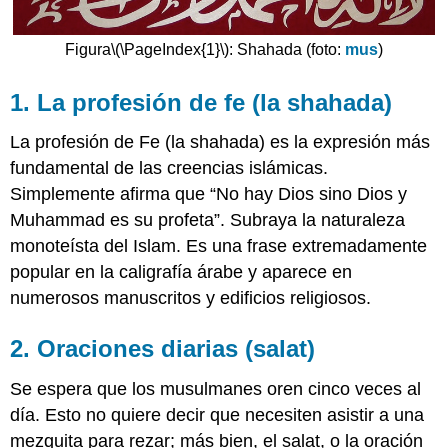
o
peregrinación
Figura
\(\PageIndex{1}\)
: Shahada (foto:
mus
)
a
La
1. La profesión de fe (la shahada)
Meca
Recursos
La profesión de Fe (la shahada) es la expresión más
adicionales:
fundamental de las creencias islámicas.
Imágenes
SmartHistory
Simplemente afirma que “No hay Dios sino Dios y
para
Muhammad es su profeta”. Subraya la naturaleza
la
monoteísta del Islam. Es una frase extremadamente
enseñanza
y
popular en la caligrafía árabe y aparece en
el
numerosos manuscritos y edificios religiosos.
aprendizaje:
2. Oraciones diarias (salat)
Se espera que los musulmanes oren cinco veces al
día. Esto no quiere decir que necesiten asistir a una
mezquita para rezar; más bien, el salat, o la oración