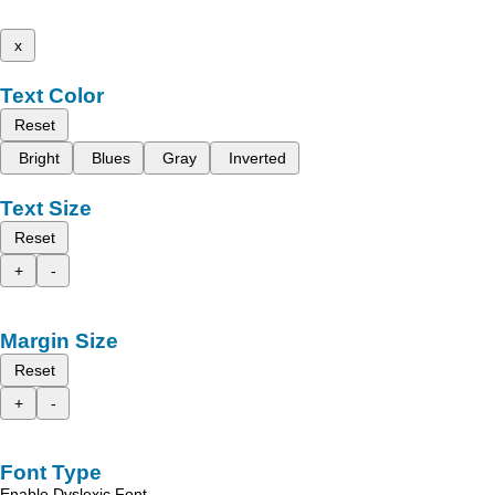
x
Text Color
Reset
Bright
Blues
Gray
Inverted
Text Size
Reset
+
-
Margin Size
Reset
+
-
Font Type
Enable Dyslexic Font