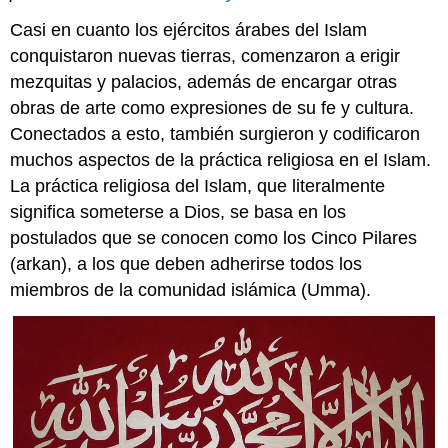
profesión
Casi en cuanto los ejércitos árabes del Islam
de
fe
conquistaron nuevas tierras, comenzaron a erigir
(la
mezquitas y palacios, además de encargar otras
shahada)
obras de arte como expresiones de su fe y cultura.
2.
Conectados a esto, también surgieron y codificaron
Oraciones
diarias
muchos aspectos de la práctica religiosa en el Islam.
(salat)
La práctica religiosa del Islam, que literalmente
3.
significa someterse a Dios, se basa en los
Donación
postulados que se conocen como los Cinco Pilares
de
limos
(arkan), a los que deben adherirse todos los
(zakat)
miembros de la comunidad islámica (Umma).
4.
Ayuno
durante
el
Ramadán
(saum)
5.
Hajj