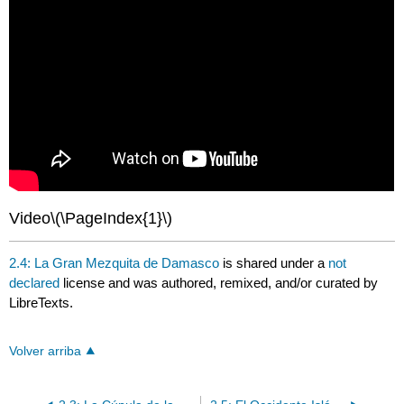
Video
\(\PageIndex{1}\)
2.4: La Gran Mezquita de Damasco
is shared under a
not
declared
license and was authored, remixed, and/or curated by
LibreTexts.
Volver arriba