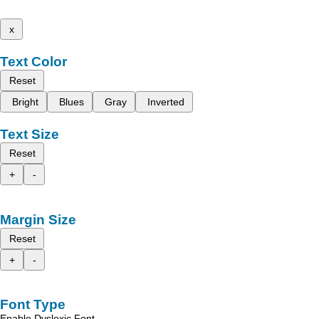
x
Text Color
Reset
Bright
Blues
Gray
Inverted
Text Size
Reset
+
-
Margin Size
Reset
+
-
Font Type
Enable Dyslexic Font