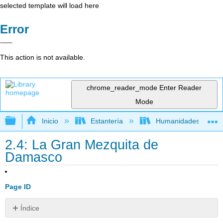
selected template will load here
Error
This action is not available.
chrome_reader_mode
Enter Reader
Mode
Expandir/contraer jerarquía global
Inicio
Estantería
Humanidades
2.4: La Gran Mezquita de
Damasco
Page ID
Índice
De