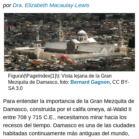
por
Dra. Elizabeth Macaulay-Lewis
Zeus
a
Saúl
Mezquita
de
al-
Walid
Influencias
mediterráneas
Recursos
adicionales:
Figura
\(\PageIndex{1}\)
: Vista lejana de la Gran
Mezquita de Damasco, foto:
Bernard Gagnon
, CC BY-
SA 3.0
Para entender la importancia de la Gran Mezquita de
Damasco, construida por el califa omeya, al-Walid II
entre 708 y 715 C.E., necesitamos mirar hacia los
recesos del tiempo. Damasco es una de las ciudades
habitadas continuamente más antiguas del mundo,