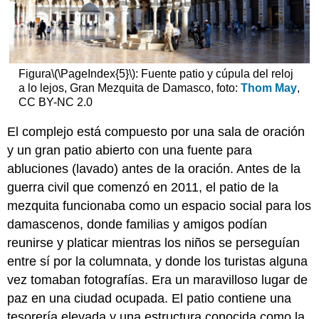
Figura
\(\PageIndex{5}\)
: Fuente patio y cúpula del reloj
a lo lejos, Gran Mezquita de Damasco, foto:
Thom May
,
CC BY-NC 2.0
El complejo está compuesto por una sala de oración
y un gran patio abierto con una fuente para
abluciones (lavado) antes de la oración. Antes de la
guerra civil que comenzó en 2011, el patio de la
mezquita funcionaba como un espacio social para los
damascenos, donde familias y amigos podían
reunirse y platicar mientras los niños se perseguían
entre sí por la columnata, y donde los turistas alguna
vez tomaban fotografías. Era un maravilloso lugar de
paz en una ciudad ocupada. El patio contiene una
tesorería elevada y una estructura conocida como la