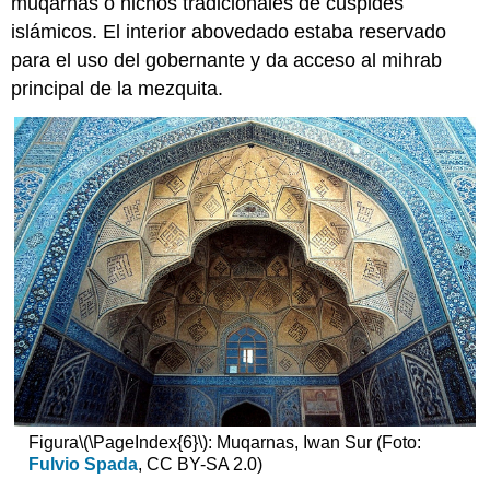
muqarnas o nichos tradicionales de cúspides
islámicos. El interior abovedado estaba reservado
para el uso del gobernante y da acceso al mihrab
principal de la mezquita.
Figura
\(\PageIndex{6}\)
: Muqarnas, Iwan Sur (Foto:
Fulvio Spada
, CC BY-SA 2.0)