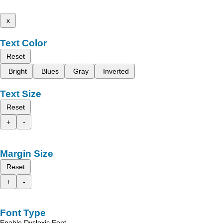
x
Text Color
Reset
Bright
Blues
Gray
Inverted
Text Size
Reset
+
-
Margin Size
Reset
+
-
Font Type
Enable Dyslexic Font