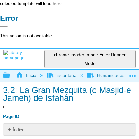
selected template will load here
Error
This action is not available.
chrome_reader_mode
Enter Reader
Mode
Expandir/contraer jerarquía global
Inicio
Estantería
Humanidades
3.2: La Gran Mezquita (o Masjid-e
Jameh) de Isfahán
Page ID
Índice
Sin