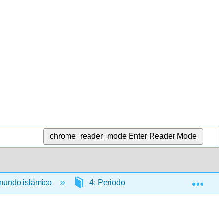
chrome_reader_mode
Enter Reader Mode
Exp
El mundo islámico
4: Periodo posterior
4.13: A