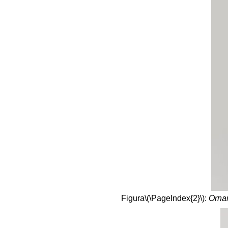
Figura
\(\PageIndex{2}\)
:
Orna