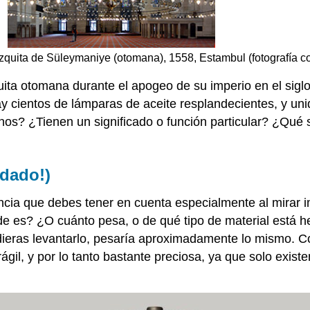
zquita de Süleymaniye (otomana), 1558, Estambul (fotografía 
ta otomana durante el apogeo de su imperio en el siglo 
y cientos de lámparas de aceite resplandecientes, y un
os? ¿Tienen un significado o función particular? ¿Qué 
idado!)
ncia que debes tener en cuenta especialmente al mirar 
 es? ¿O cuánto pesa, o de qué tipo de material está hec
ieras levantarlo, pesaría aproximadamente lo mismo. Co
gil, y por lo tanto bastante preciosa, ya que solo exis