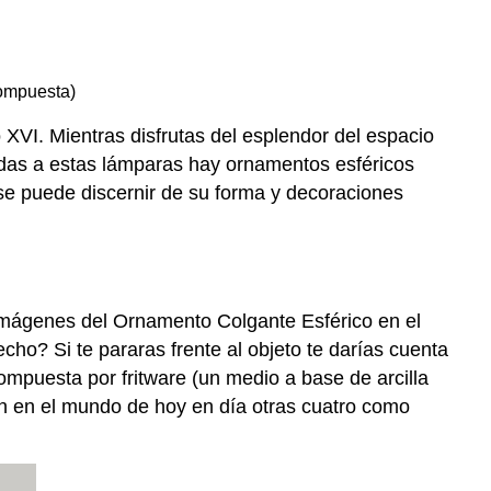
un
adorno
colgante
compuesta)
esférico
Recursos
XVI. Mientras disfrutas del esplendor del espacio
adicionales:
idas a estas lámparas hay ornamentos esféricos
I
se puede discernir de su forma y decoraciones
imágenes del Ornamento Colgante Esférico en el
ho? Si te pararas frente al objeto te darías cuenta
mpuesta por fritware (un medio a base de arcilla
ten en el mundo de hoy en día otras cuatro como