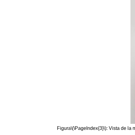
Figura
\(\PageIndex{3}\)
: Vista de la 