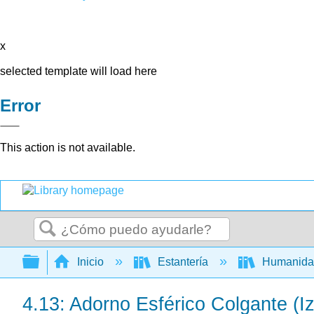
x
selected template will load here
Error
This action is not available.
Buscar
Expandir/contraer jerarquía global
Inicio
Estantería
Humanid
4.13: Adorno Esférico Colgante (Iz