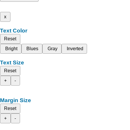
x
Text Color
Reset
Bright
Blues
Gray
Inverted
Text Size
Reset
+
-
Margin Size
Reset
+
-