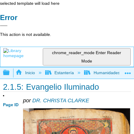
selected template will load here
Error
This action is not available.
chrome_reader_mode
Enter Reader
Mode
Expandir/contraer jerarquía global
Inicio
Estantería
Humanidades
2.1.5: Evangelio Iluminado
por
DR. CHRISTA CLARKE
Page ID