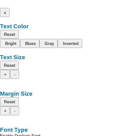
x
Text Color
Reset
Bright
Blues
Gray
Inverted
Text Size
Reset
+
-
Margin Size
Reset
+
-
Font Type
Enable Dyslexic Font