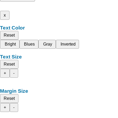
x
Text Color
Reset
Bright
Blues
Gray
Inverted
Text Size
Reset
+
-
Margin Size
Reset
+
-