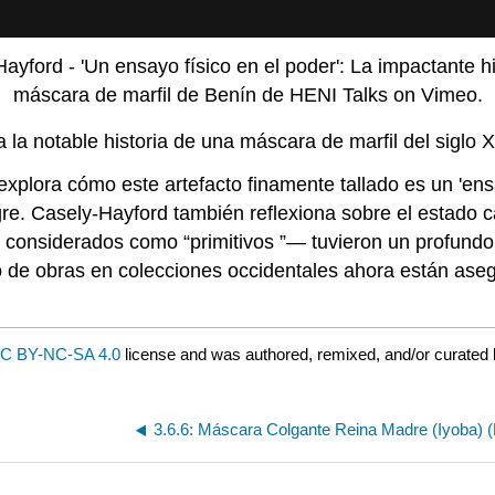
yford - 'Un ensayo físico en el poder': La impactante h
máscara de marfil de Benín de HENI Talks on Vimeo.
a la notable historia de una máscara de marfil del siglo 
plora cómo este artefacto finamente tallado es un 'ensay
e. Casely-Hayford también reflexiona sobre el estado c
 considerados como “primitivos ”— tuvieron un profundo 
po de obras en colecciones occidentales ahora están aseg
C BY-NC-SA 4.0
license and was authored, remixed, and/or curated 