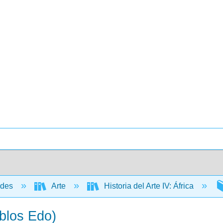
ades
Arte
Historia del Arte IV: África
eblos Edo)