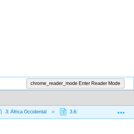
chrome_reader_mode
Enter Reader Mode
Exp
3: África Occidental
3.6: El arte de Nigeria