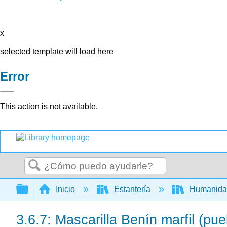
x
selected template will load here
Error
This action is not available.
Buscar
Expandir/contraer jerarquía global
Inicio
Estantería
Humanid
3.6.7: Mascarilla Benín marfil (pu