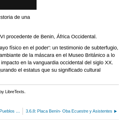
istoria de una
XVI procedente de Benin, África Occidental.
o físico en el poder': un testimonio de subterfugio,
ambiante de la máscara en el Museo Británico a lo
impacto en la vanguardia occidental del siglo XX.
urando el estatus que su significado cultural
by LibreTexts.
3.6.6: Máscara Colgante Reina Madre (Iyoba) (Pueblos Edo)
3.6.8: Placa Benín- Oba Ecuestre y Asistentes