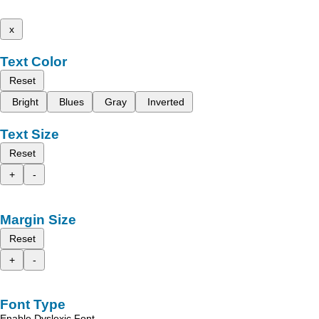
x
Text Color
Reset
Bright
Blues
Gray
Inverted
Text Size
Reset
+
-
Margin Size
Reset
+
-
Font Type
Enable Dyslexic Font