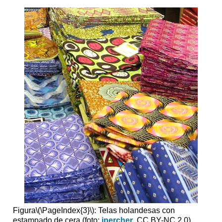
Figura
\(\PageIndex{3}\)
: Telas holandesas con
estampado de cera (foto:
ipercher
, CC BY-NC 2.0)