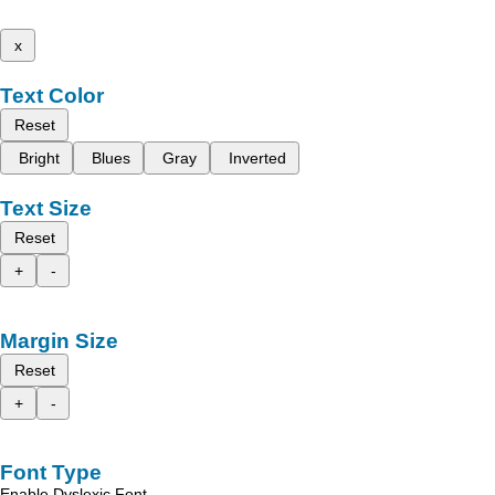
x
Text Color
Reset
Bright
Blues
Gray
Inverted
Text Size
Reset
+
-
Margin Size
Reset
+
-
Font Type
Enable Dyslexic Font