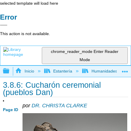
selected template will load here
Error
This action is not available.
chrome_reader_mode
Enter Reader
Mode
Expandir/contraer jerarquía global
Inicio
Estantería
Humanidades
3.8.6: Cucharón ceremonial
(pueblos Dan)
por
DR. CHRISTA CLARKE
Page ID