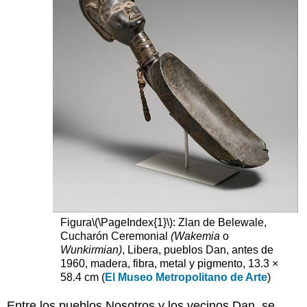
Figura
\(\PageIndex{1}\)
: Zlan de Belewale,
Cucharón Ceremonial
(Wakemia
o
Wunkirmian)
, Libera, pueblos Dan, antes de
1960, madera, fibra, metal y pigmento, 13.3 ×
58.4 cm (
El Museo Metropolitano de Arte
)
Entre los pueblos Nosotros y los vecinos Dan, se