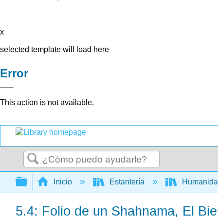
x
selected template will load here
Error
This action is not available.
Buscar
Expandir/contraer jerarquía global
Inicio
Estantería
Humanid
5.4: Folio de un Shahnama, El Bie