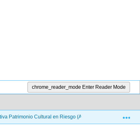
chrome_reader_mode
Enter Reader Mode
Exp
cativa Patrimonio Cultural en Riesgo (ARQUES)
5: Las