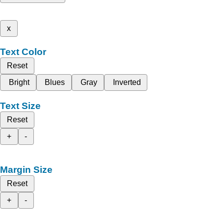
x
Text Color
Reset
Bright
Blues
Gray
Inverted
Text Size
Reset
+
-
Margin Size
Reset
+
-