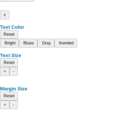
x
Text Color
Reset
Bright
Blues
Gray
Inverted
Text Size
Reset
+
-
Margin Size
Reset
+
-