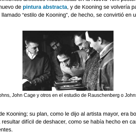
e nuevo de
pintura abstracta
, y de Kooning se volvería p
lamado “estilo de Kooning”, de hecho, se convirtió en un
hns, John Cage y otros en el estudio de Rauschenberg o Johns P
 Kooning; su plan, como le dijo al artista mayor, era b
esultar difícil de deshacer, como se había hecho en car
entes.