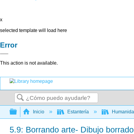
x
selected template will load here
Error
This action is not available.
Buscar
Expandir/contraer jerarquía global
Inicio
Estantería
Humanid
5.9: Borrando arte- Dibujo borra