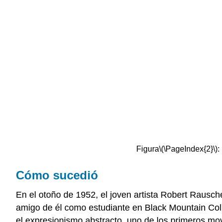
Figura
\(\PageIndex{2}\)
:
Cómo sucedió
En el otoño de 1952, el joven artista Robert Rausc
amigo de él como estudiante en Black Mountain Coll
el expresionismo abstracto, uno de los primeros mo