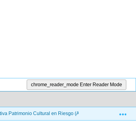
chrome_reader_mode
Enter Reader Mode
Exp
cativa Patrimonio Cultural en Riesgo (ARQUES)
5: Las