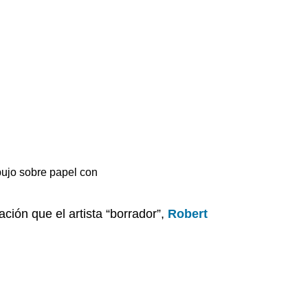
Notas:
Recursos
adicionales:
bujo sobre papel con
ción que el artista “borrador”,
Robert