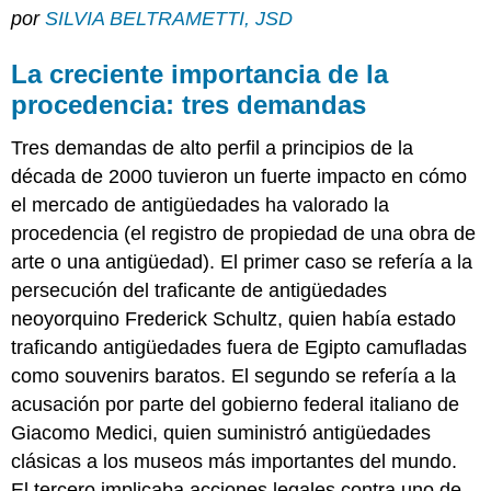
por
SILVIA BELTRAMETTI, JSD
creciente
importancia
de
La creciente importancia de la
la
procedencia: tres demandas
procedencia:
tres
Tres demandas de alto perfil a principios de la
demandas
década de 2000 tuvieron un fuerte impacto en cómo
Convención
de
el mercado de antigüedades ha valorado la
la
procedencia (el registro de propiedad de una obra de
UNESCO
arte o una antigüedad). El primer caso se refería a la
de
1970
persecución del traficante de antigüedades
neoyorquino Frederick Schultz, quien había estado
1.
Frederick
traficando antigüedades fuera de Egipto camufladas
Schutz
como souvenirs baratos. El segundo se refería a la
y
acusación por parte del gobierno federal italiano de
el
tráfico
Giacomo Medici, quien suministró antigüedades
de
clásicas a los museos más importantes del mundo.
bienes
El tercero implicaba acciones legales contra uno de