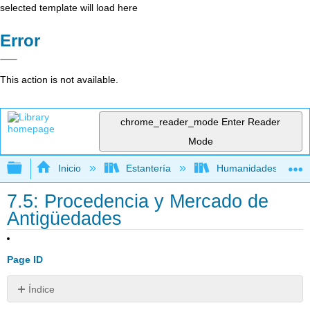
selected template will load here
Error
This action is not available.
chrome_reader_mode
Enter Reader
Mode
Expandir/contraer jerarquía global
Inicio
Estantería
Humanidades
7.5: Procedencia y Mercado de
Antigüedades
Page ID
Índice
La