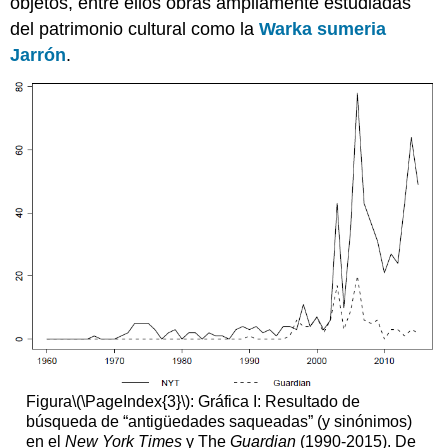
objetos, entre ellos obras ampliamente estudiadas
del patrimonio cultural como la
Warka sumeria
Jarrón
.
Figura
\(\PageIndex{3}\)
: Gráfica I: Resultado de
búsqueda de “antigüedades saqueadas” (y sinónimos)
en el
New York Times
y The
Guardian
(1990-2015). De