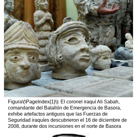
y
consideraciones
de
procedencia
¿A
dónde
vamos
desde
aquí?
Recursos
adicionales:
Figura
\(\PageIndex{1}\)
: El coronel iraquí Ali Sabah,
comandante del Batallón de Emergencia de Basora,
exhibe artefactos antiguos que las Fuerzas de
Seguridad iraquíes descubrieron el 16 de diciembre de
2008, durante dos incursiones en el norte de Basora