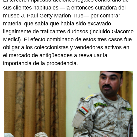
culturales
egipcios
sus clientes habituales —la entonces curadora del
2.
museo J. Paul Getty Marion True— por comprar
Giacomo
material que sabía que había sido excavado
Medici
ilegalmente de traficantes dudosos (incluido Giacomo
y
el
Medici). El efecto combinado de estos tres casos fue
tráfico
obligar a los coleccionistas y vendedores activos en
de
el mercado de antigüedades a reevaluar la
antigüedades
importancia de la procedencia.
clásicas
3.
Museo
Marion
True
y
J.
Paul
Getty
Casas
de
subastas