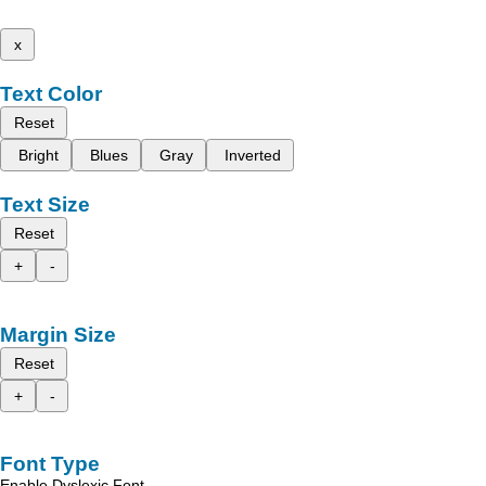
x
Text Color
Reset
Bright
Blues
Gray
Inverted
Text Size
Reset
+
-
Margin Size
Reset
+
-
Font Type
Enable Dyslexic Font