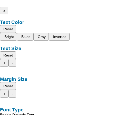
x
Text Color
Reset
Bright
Blues
Gray
Inverted
Text Size
Reset
+
-
Margin Size
Reset
+
-
Font Type
Enable Dyslexic Font