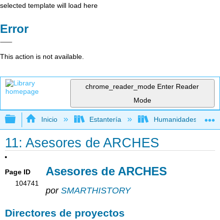
selected template will load here
Error
This action is not available.
chrome_reader_mode
Enter Reader
Mode
Expandir/contraer jerarquía global
Inicio
Estantería
Humanidades
11: Asesores de ARCHES
Asesores de ARCHES
Page ID
104741
por
SMARTHISTORY
Directores de proyectos