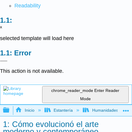
Readability
x
selected template will load here
Error
This action is not available.
chrome_reader_mode
Enter Reader
Mode
Expandir/contraer jerarquía global
Inicio
Estantería
Humanidades
1: Cómo evolucionó el arte
moderno y contemporáneo