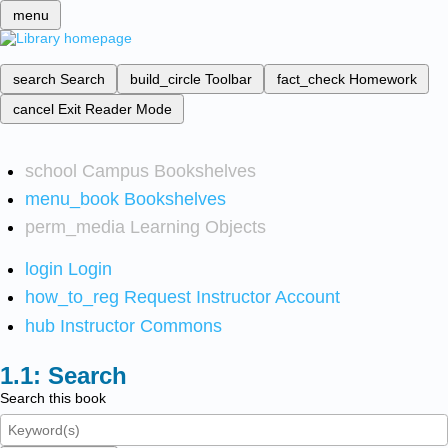
menu
search
Search
build_circle
Toolbar
fact_check
Homework
cancel
Exit Reader Mode
school
Campus Bookshelves
menu_book
Bookshelves
perm_media
Learning Objects
login
Login
how_to_reg
Request Instructor Account
hub
Instructor Commons
Search
Search this book