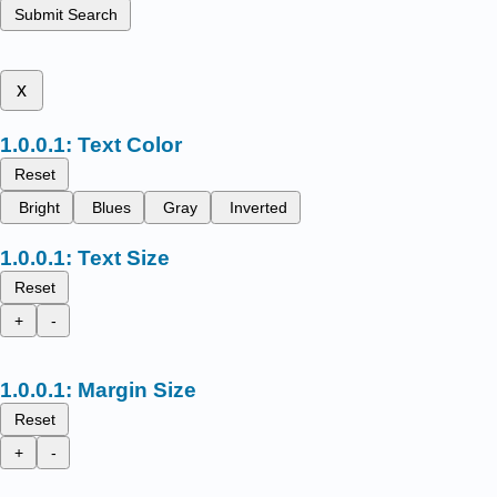
Submit Search
x
Text Color
Reset
Bright
Blues
Gray
Inverted
Text Size
Reset
+
-
Margin Size
Reset
+
-