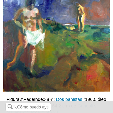
Figura
\(\PageIndex{8}\)
:
Dos bañistas
(1960, óleo
sobre lienzo, 172.7 x 164.2 cm) de
Gandalf's
Gallery
,
CC BY-NC-SA 2.0