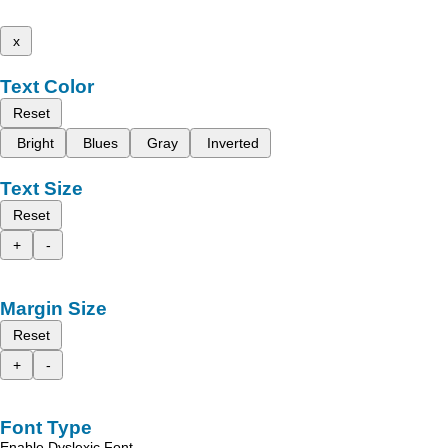
x
Text Color
Reset
Bright
Blues
Gray
Inverted
Text Size
Reset
+
-
Margin Size
Reset
+
-
Font Type
Enable Dyslexic Font