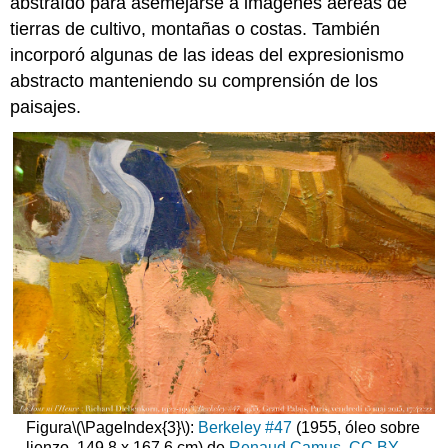
abstraído para asemejarse a imágenes aéreas de
tierras de cultivo, montañas o costas. También
incorporó algunas de las ideas del expresionismo
abstracto manteniendo su comprensión de los
paisajes.
Figura
\(\PageIndex{3}\)
:
Berkeley #47
(1955, óleo sobre
lienzo, 149.8 x 167.6 cm) de
Renaud Camus
,
CC BY