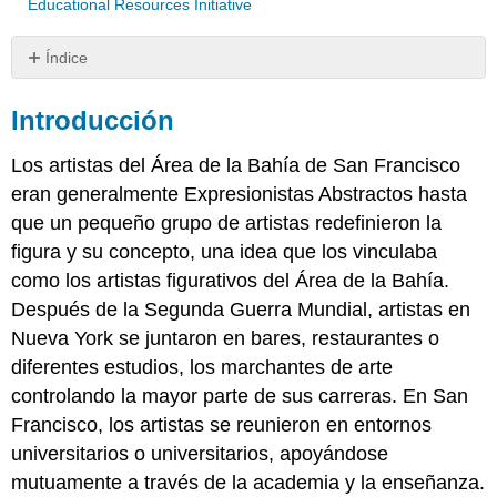
Educational Resources Initiative
Índice
Introducción
Introducción
David
Park
Los artistas del Área de la Bahía de San Francisco
Richard
Diebenkorn
eran generalmente Expresionistas Abstractos hasta
Elmer
que un pequeño grupo de artistas redefinieron la
Bischoff
figura y su concepto, una idea que los vinculaba
Wayne
como los artistas figurativos del Área de la Bahía.
Thiebaud
Después de la Segunda Guerra Mundial, artistas en
Nathan
Oliveira
Nueva York se juntaron en bares, restaurantes o
Joan
diferentes estudios, los marchantes de arte
Brown
controlando la mayor parte de sus carreras. En San
Manuel
Francisco, los artistas se reunieron en entornos
Neri
universitarios o universitarios, apoyándose
Henrietta
Berk
mutuamente a través de la academia y la enseñanza.