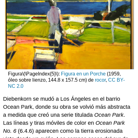
Figura
\(\PageIndex{5}\)
:
Figura en un Porche
(1959,
óleo sobre lienzo, 144.8 x 157.5 cm) de
rocor
,
CC BY-
NC 2.0
Diebenkorn se mudó a Los Ángeles en el barrio
Ocean Park, donde su obra se volvió más abstracta
a medida que creó una serie titulada
Ocean Park
.
Las líneas y tiras móviles de color en
Ocean Park
No.
6
(6.4.6) aparecen como la tierra erosionada