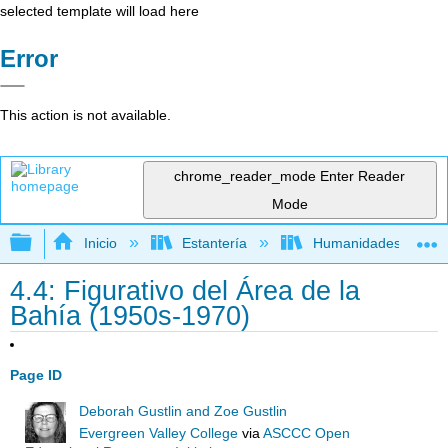
selected template will load here
Error
This action is not available.
chrome_reader_mode
Enter Reader
Mode
Expandir/contraer jerarquía global
Inicio
Estantería
Humanidades
4.4: Figurativo del Área de la
Bahía (1950s-1970)
Page ID
Deborah Gustlin and Zoe Gustlin
Evergreen Valley College
via
ASCCC Open