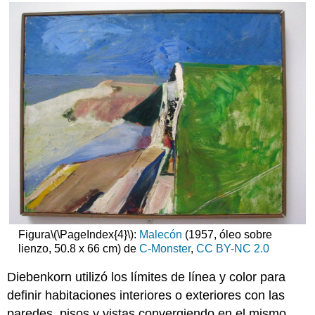
Figura
\(\PageIndex{4}\)
:
Malecón
(1957, óleo sobre
lienzo, 50.8 x 66 cm) de
C-Monster
,
CC
BY-NC 2.0
Diebenkorn utilizó los límites de línea y color para
definir habitaciones interiores o exteriores con las
paredes, pisos y vistas convergiendo en el mismo