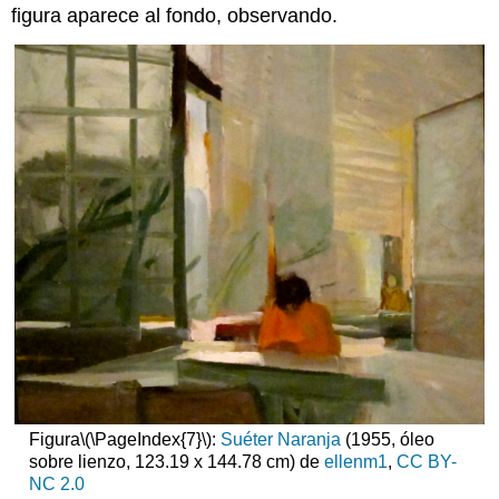
figura aparece al fondo, observando.
Figura
\(\PageIndex{7}\)
:
Suéter Naranja
(1955, óleo
sobre lienzo, 123.19 x 144.78 cm) de
ellenm1
,
CC BY-
NC 2.0