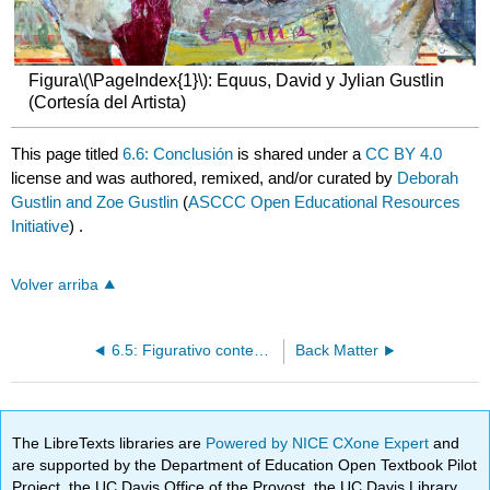
Figura
\(\PageIndex{1}\)
: Equus, David y Jylian Gustlin
(Cortesía del Artista)
This page titled
6.6: Conclusión
is shared under a
CC BY 4.0
license and was authored, remixed, and/or curated by
Deborah
Gustlin and Zoe Gustlin
(
ASCCC Open Educational Resources
Initiative
) .
Volver arriba
6.5: Figurativo contemporáneo
Back Matter
The LibreTexts libraries are
Powered by NICE CXone Expert
and
are supported by the Department of Education Open Textbook Pilot
Project, the UC Davis Office of the Provost, the UC Davis Library,