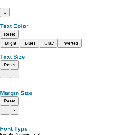
x
Text Color
Reset
Bright
Blues
Gray
Inverted
Text Size
Reset
+
-
Margin Size
Reset
+
-
Font Type
Enable Dyslexic Font