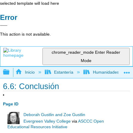
selected template will load here
Error
This action is not available.
chrome_reader_mode
Enter Reader
Mode
Expandir/contraer jerarquía global
Inicio
Estantería
Humanidades
6.6: Conclusión
Page ID
Deborah Gustlin and Zoe Gustlin
Evergreen Valley College
via
ASCCC Open
Educational Resources Initiative