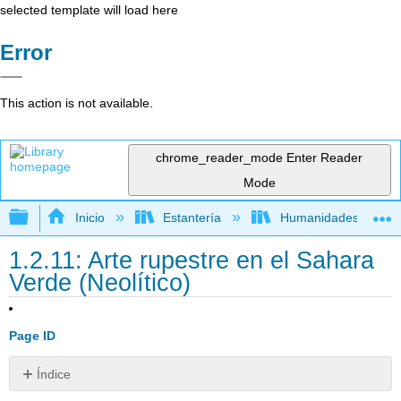
selected template will load here
Error
This action is not available.
chrome_reader_mode
Enter Reader
Mode
Expandir/contraer jerarquía global
Inicio
Estantería
Humanidades
1.2.11: Arte rupestre en el Sahara
Verde (Neolítico)
Page ID
Índice
Sin