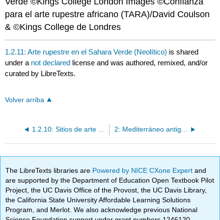
Verde ©Kings College London Images ©Confianza
para el arte rupestre africano (TARA)/David Coulson
& ©Kings College de Londres
1.2.11: Arte rupestre en el Sahara Verde (Neolítico)
is shared
under a
not declared
license and was authored, remixed, and/or
curated by LibreTexts.
Volver arriba
1.2.10: Sitios de arte rupestre de Tadrart Acacus (Libia)
2: Mediterráneo antiguo
The LibreTexts libraries are
Powered by NICE CXone Expert
and
are supported by the Department of Education Open Textbook Pilot
Project, the UC Davis Office of the Provost, the UC Davis Library,
the California State University Affordable Learning Solutions
Program, and Merlot. We also acknowledge previous National
Science Foundation support under grant numbers 1246120,