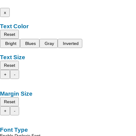
x
Text Color
Reset
Bright
Blues
Gray
Inverted
Text Size
Reset
+
-
Margin Size
Reset
+
-
Font Type
Enable Dyslexic Font