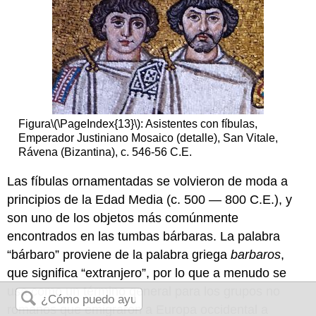
Figura
\(\PageIndex{13}\)
: Asistentes con fíbulas,
Emperador Justiniano Mosaico (detalle), San Vitale,
Rávena (Bizantina), c. 546-56 C.E.
Las fíbulas ornamentadas se volvieron de moda a
principios de la Edad Media (c. 500 — 800 C.E.), y
son uno de los objetos más comúnmente
encontrados en las tumbas bárbaras. La palabra
“bárbaro” proviene de la palabra griega
barbaros
,
que significa “extranjero”, por lo que a menudo se
usa como un término general para los grupos no
romanos que emigraron a Europa occidental a