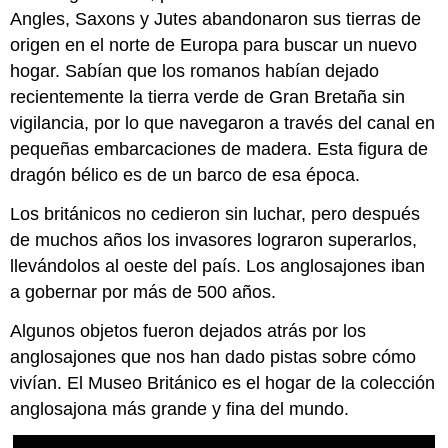
Smarthistory
Angles, Saxons y Jutes abandonaron sus tierras de
para
origen en el norte de Europa para buscar un nuevo
la
hogar. Sabían que los romanos habían dejado
enseñanza
y
recientemente la tierra verde de Gran Bretaña sin
el
vigilancia, por lo que navegaron a través del canal en
aprendizaje:
pequeñas embarcaciones de madera. Esta figura de
Entierro
dragón bélico es de un barco de esa época.
de
Buque
Los británicos no cedieron sin luchar, pero después
Sutton
Hoo
de muchos años los invasores lograron superarlos,
Sutton
llevándolos al oeste del país. Los anglosajones iban
Hoo
a gobernar por más de 500 años.
Imágenes
Smarthistory
Algunos objetos fueron dejados atrás por los
para
anglosajones que nos han dado pistas sobre cómo
la
vivían. El Museo Británico es el hogar de la colección
enseñanza
y
anglosajona más grande y fina del mundo.
el
aprendizaje: