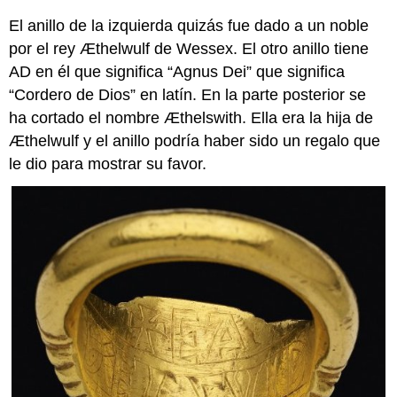
Una
El anillo de la izquierda quizás fue dado a un noble
reconstrucción
por el rey Æthelwulf de Wessex. El otro anillo tiene
Una
AD en él que significa “Agnus Dei” que significa
restauración
“Cordero de Dios” en latín. En la parte posterior se
anterior
ha cortado el nombre Æthelswith. Ella era la hija de
Lecturas
sugeridas:
Æthelwulf y el anillo podría haber sido un regalo que
Imágenes
le dio para mostrar su favor.
Smarthistory
para
la
enseñanza
y
el
aprendizaje:
Los
Evangelios
de
Lindisfarne
Recursos
adicionales: