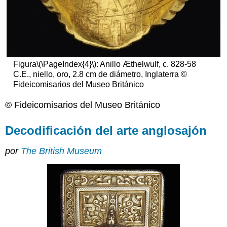
Códice
Amiatino,
la
Biblia
latina
completa
Figura
\(\PageIndex{4}\)
: Anillo Æthelwulf, c. 828-58
más
C.E., niello, oro, 2.8 cm de diámetro, Inglaterra ©
antigua
Fideicomisarios del Museo Británico
Recursos
© Fideicomisarios del Museo Británico
adicionales:
El
Decodificación del arte anglosajón
salterio
de
Utrecht
por
The British Museum
y
su
influencia
Recursos
adicionales: