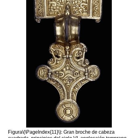
Figura
\(\PageIndex{11}\)
: Gran broche de cabeza