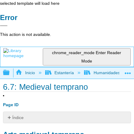
selected template will load here
Error
This action is not available.
chrome_reader_mode
Enter Reader
Mode
Expandir/contraer jerarquía global
Inicio
Estantería
Humanidades
6.7: Medieval temprano
Page ID
Índice
Arte
medieval