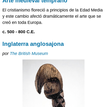
Arte medieval temprano
temprano
Inglaterra
El cristianismo floreció a principios de la Edad Media
anglosajona
y este cambio afectó dramáticamente el arte que se
Decodificación
creó en toda Europa.
del
arte
c. 500 - 800 C.E.
anglosajón
Un
Inglaterra anglosajona
amor
por
por
The British Museum
los
acertijos
Estilo
I
Estilo
II
Más
transformaciones
Vista
y
sabiduría