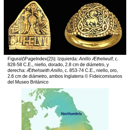
Entierro
de
Buques
Sutton
Hoo
(video)
Imágenes
Smarthistory
para
Figura
\(\PageIndex{2}\)
: Izquierda:
Anillo Æthelwulf
, c.
la
828-58 C.E., niello, dorado, 2.8 cm de diámetro, y
enseñanza
derecha:
Æthelswith Anillo
, c. 853-74 C.E., niello, oro,
y
2.6 cm de diámetro, ambos Inglaterra © Fideicomisarios
el
del Museo Británico
aprendizaje:
La
tapa
del
bolso
Sutton
Hoo
Tapa