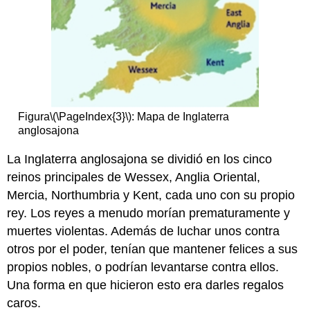
de
monedero
del
entierro
del
barco
Sutton
Hoo
Figura
\(\PageIndex{3}\)
: Mapa de Inglaterra
Lecturas
anglosajona
sugeridas:
Imágenes
La Inglaterra anglosajona se dividió en los cinco
Smarthistory
reinos principales de Wessex, Anglia Oriental,
para
Mercia, Northumbria y Kent, cada uno con su propio
la
enseñanza
rey. Los reyes a menudo morían prematuramente y
y
muertes violentas. Además de luchar unos contra
el
otros por el poder, tenían que mantener felices a sus
aprendizaje:
propios nobles, o podrían levantarse contra ellos.
El
casco
Una forma en que hicieron esto era darles regalos
Sutton
caros.
Hoo