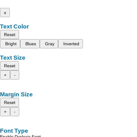
x
Text Color
Reset
Bright
Blues
Gray
Inverted
Text Size
Reset
+
-
Margin Size
Reset
+
-
Font Type
Enable Dyslexic Font