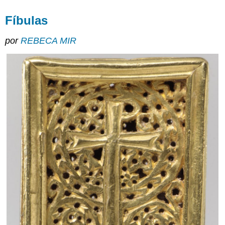
Fíbulas
por
REBECA MIR