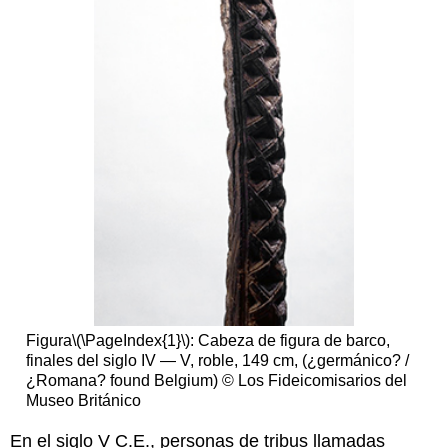
Broche
de
Chessell
Down
Lecturas
sugeridas:
Fíbulas
Joyas
medievales
Peroné
bizantino
Peroné
Lombardo
Fíbulas
francas
Figura
\(\PageIndex{1}\)
: Cabeza de figura de barco,
Fíbulas
finales del siglo IV — V, roble, 149 cm, (¿germánico? /
visigodas
¿Romana? found Belgium) © Los Fideicomisarios del
Recursos
Museo Británico
adicionales:
En el siglo V C.E., personas de tribus llamadas
Imágenes