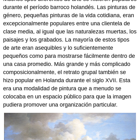
e
durante el período barroco holandés. Las pinturas de
Insectos
género, pequeñas pinturas de la vida cotidiana, eran
Imágenes
excepcionalmente populares entre una clientela de
Smarthistory
para
clase media, al igual que las naturalezas muertas, los
la
paisajes y los grabados. La mayoría de estos tipos
enseñanza
de arte eran asequibles y lo suficientemente
y
pequeños como para mostrarse fácilmente dentro de
el
aprendizaje:
una casa promedio. Más grande y más complicado
Rachel
composicionalmente, el retrato grupal también se
Ruysch,
hizo popular en Holanda durante el siglo XVII. Esta
Flor
era una modalidad de pintura que a menudo se
bodegón
colocaba en un espacio público para que la imagen
Crecer:
Arte
pudiera promover una organización particular.
y
ciencia
Una
madre
trabajadora