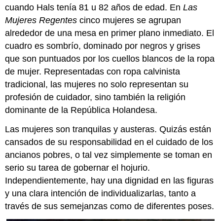
cuando Hals tenía 81 u 82 años de edad. En
Las
Smarthistory
Mujeres Regentes
cinco mujeres se agrupan
para
la
alrededor de una mesa en primer plano inmediato. El
enseñanza
cuadro es sombrío, dominado por negros y grises
y
que son puntuados por los cuellos blancos de la ropa
el
aprendizaje:
de mujer. Representadas con ropa calvinista
Rembrandt,
tradicional, las mujeres no solo representan su
Betsabé
profesión de cuidador, sino también la religión
en
dominante de la República Holandesa.
su
baño
Las mujeres son tranquilas y austeras. Quizás están
Imágenes
cansados de su responsabilidad en el cuidado de los
Smarthistory
para
ancianos pobres, o tal vez simplemente se toman en
la
serio su tarea de gobernar el hojurio.
enseñanza
Independientemente, hay una dignidad en las figuras
y
y una clara intención de individualizarlas, tanto a
el
aprendizaje:
través de sus semejanzas como de diferentes poses.
Rembrandt,