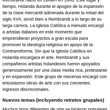
Jacob
tiempo, Holanda durante el apogeo de la expansión
van
de la clase mercantil adinerada durante la mitad del
Ruisdael,
siglo XVII, sirvió bien a Rembrandt a lo largo de su
Vista
larga carrera. La Iglesia Católica a menudo encargó
de
Haarlem
a artistas italianos en este momento que
con
emprendieran proyectos a gran escala para
Blanqueamiento
promover la ideología religiosa en apoyo de la
Imágenes
Contrarreforma. Sin que la Iglesia Católica en
Smarthistory
para
Holanda encargara el arte, Rembrandt y sus
la
compañeros artistas holandeses fueron apoyados
enseñanza
generosamente por una clase media rica, protestante
y
y en expansión. Este grupo de mecenas encargó con
el
aprendizaje:
entusiasmo obras de arte con sus crecientes
Rachel
ingresos discrecionales.
Ruysch
Rachel
Nuevos temas (incluyendo retratos grupales)
Ruysch,
Fruta
Muchos tipos diferentes de arte se hicieron populares