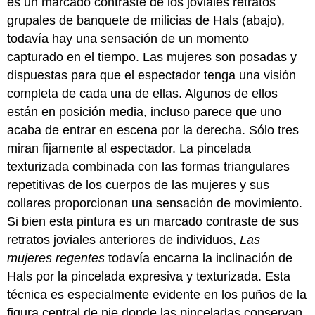
es un marcado contraste de los joviales retratos
autorretratos
como
grupales de banquete de milicias de Hals (abajo),
autoexploración
todavía hay una sensación de un momento
La
capturado en el tiempo. Las mujeres son posadas y
economía
dispuestas para que el espectador tenga una visión
del
(auto)
completa de cada una de ellas. Algunos de ellos
retrato
están en posición media, incluso parece que uno
Autorretrato
acaba de entrar en escena por la derecha. Sólo tres
con
miran fijamente al espectador. La pincelada
dos
círculos
texturizada combinada con las formas triangulares
en
repetitivas de los cuerpos de las mujeres y sus
Kenwood
collares proporcionan una sensación de movimiento.
House
Círculos
Si bien esta pintura es un marcado contraste de sus
perfectos
retratos joviales anteriores de individuos,
Las
y
mujeres regentes
todavía encarna la inclinación de
grandeza
Hals por la pincelada expresiva y texturizada. Esta
artística
Recursos
técnica es especialmente evidente en los puños de la
adicionales:
figura central de pie donde las pinceladas conservan