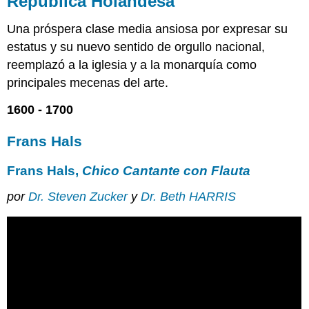
República Holandesa
Frans
Una próspera clase media ansiosa por expresar su
Hals
estatus y su nuevo sentido de orgullo nacional,
Frans
Hals,
reemplazó a la iglesia y a la monarquía como
Chico
principales mecenas del arte.
Cantante
con
1600 - 1700
Flauta
Imágenes
Frans Hals
Smarthistory
para
Frans Hals,
Chico Cantante con Flauta
la
enseñanza
por
Dr. Steven Zucker
y
Dr. Beth HARRIS
y
el
aprendizaje:
Frans
Hals,
Malle
Babbe