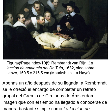
Una
riqueza
de
decoración
Microcosmos
del
Mundo
¿El
fracaso
de
Rembrandt?
Esplendor
Figura
\(\PageIndex{10}\)
: Rembrandt van Rijn,
La
y
lección de anatomía del Dr. Tulp
, 1632, óleo sobre
simbolismo
lienzo, 169.5 x 216,5 cm (Mauritshuis, La Haya)
Recursos
adicionales:
Apenas un año después de su llegada, a Rembrandt
Un
se le ofreció el encargo de completar un retrato
bodegón
grupal del Gremio de Cirujanos de Ámsterdam,
de
imagen que con el tiempo ha llegado a conocerse de
dimensiones
globales:
manera bastante simple como
La lección de