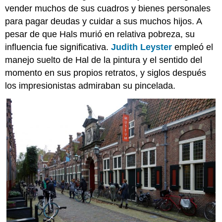
para
vender muchos de sus cuadros y bienes personales
la
para pagar deudas y cuidar a sus muchos hijos. A
enseñanza
pesar de que Hals murió en relativa pobreza, su
y
el
influencia fue significativa.
Judith Leyster
empleó el
aprendizaje:
manejo suelto de Hal de la pintura y el sentido del
Judith
momento en sus propios retratos, y siglos después
Leyster,
los impresionistas admiraban su pincelada.
autorretrato
Imágenes
Smarthistory
para
la
enseñanza
y
el
aprendizaje:
Willem
Kalf,
bodegón
con
una