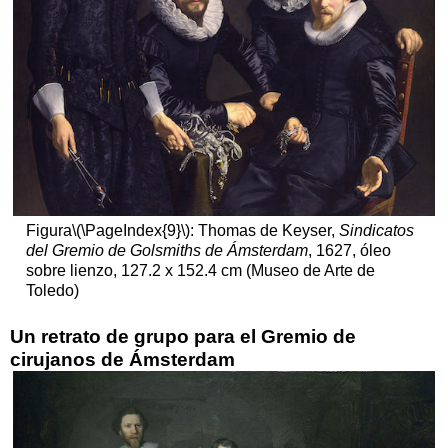
Clasicismo
holandés
refinado
El
Oranjezaal
La
“Nueva
Artemisia”
Recursos
adicionales:
Figura
\(\PageIndex{9}\)
: Thomas de Keyser,
Sindicatos
El
del Gremio de Golsmiths de Ámsterdam
, 1627, óleo
Ayuntamiento
sobre lienzo, 127.2 x 152.4 cm (Museo de Arte de
de
Toledo)
Amsterdam
La
Un retrato de grupo para el Gremio de
Octava
cirujanos de Ámsterdam
Maravilla
del
Mundo
Clasicismo
holandés