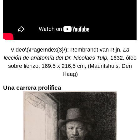
una
jarra
de
agua
Imágenes
Smarthistory
para
la
Video
\(\PageIndex{3}\)
: Rembrandt van Rijn,
La
enseñanza
lección de anatomía del Dr. Nicolaes Tulp,
1632, óleo
y
sobre lienzo, 169.5 x 216,5 cm, (Mauritshuis, Den
el
aprendizaje:
Haag)
Johannes
Vermeer,
Una carrera prolífica
mujer
sosteniendo
un
equilibrio
Johannes
Vermeer,
Chica
con