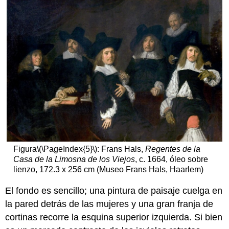
autorretrato
(1659)
Imágenes
Smarthistory
para
la
enseñanza
y
el
aprendizaje:
Rembrandt,
autorretrato
con
dos
Figura
\(\PageIndex{5}\)
: Frans Hals,
Regentes de la
círculos
Casa de la Limosna de los Viejos
, c. 1664, óleo sobre
El
lienzo, 172.3 x 256 cm (Museo Frans Hals, Haarlem)
pintor
y
El fondo es sencillo; una pintura de paisaje cuelga en
el
la pared detrás de las mujeres y una gran franja de
pintado
cortinas recorre la esquina superior izquierda. Si bien
Los