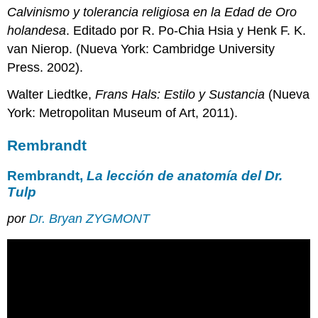
Johannes
Calvinismo y tolerancia religiosa en la Edad de Oro
Vermeer
holandesa
. Editado por R. Po-Chia Hsia y Henk F. K.
Johannes
van Nierop. (Nueva York: Cambridge University
Vermeer,
Press. 2002).
La
copa
Walter Liedtke,
Frans Hals: Estilo y Sustancia
(Nueva
de
York: Metropolitan Museum of Art, 2011).
vino
Imágenes
Rembrandt
Smarthistory
para
Rembrandt,
La lección de anatomía del Dr.
la
enseñanza
Tulp
y
por
Dr. Bryan ZYGMONT
el
aprendizaje:
Johannes
Vermeer,
mujer
joven
con