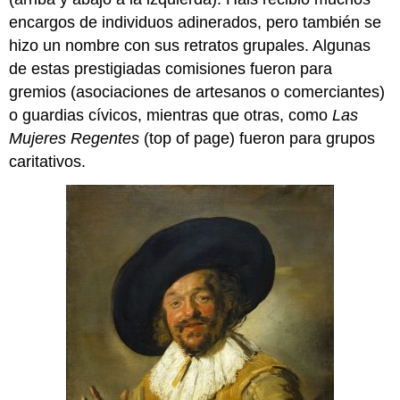
Un
encargos de individuos adinerados, pero también se
truco
del
hizo un nombre con sus retratos grupales. Algunas
ojo
de estas prestigiadas comisiones fueron para
Recursos
gremios (asociaciones de artesanos o comerciantes)
adicionales:
o guardias cívicos, mientras que otras, como
Las
Rembrandt,
Mujeres Regentes
(top of page) fueron para grupos
Cristo
Crucificado
caritativos.
entre
los
Dos
Ladrones:
Las
Tres
Cruces
Recursos
adicionales:
Rembrandt,
Aristóteles
con
un