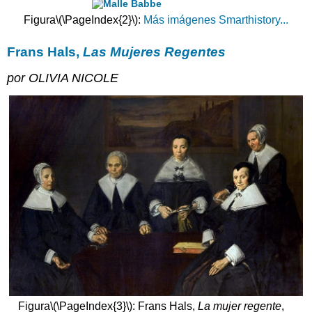
Ámsterdam
Figura
\(\PageIndex{2}\)
:
Más imágenes Smarthistory...
Un
retrato
de
Frans Hals,
Las Mujeres Regentes
grupo
por OLIVIA NICOLE
para
el
Gremio
de
cirujanos
de
Ámsterdam
Dr.
Nicolaes
Tulp
Una
comparación
Licencia
artística
Recursos
adicionales:
Figura
\(\PageIndex{3}\)
: Frans Hals,
La mujer regente
,