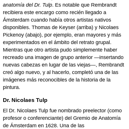
la
anatomía del Dr. Tulp
. Es notable que Rembrandt
naturaleza
recibiera este encargo como recién llegado a
muerta
Ámsterdam cuando había otros artistas nativos
de
Antonio
disponibles. Thomas de Keyser (arriba) y Nicolaes
de
Pickenoy (abajo), por ejemplo, eran mayores y más
Pereda
experimentados en el ámbito del retrato grupal.
con
el
Mientras que otro artista pudo simplemente haber
pecho
recreado una imagen de grupo anterior —insertando
de
nuevas cabezas en lugar de las viejas—, Rembrandt
ébano
creó algo nuevo, y al hacerlo, completó una de las
Obsesionado
imágenes más reconocibles de la historia de la
con
el
pintura.
chocolate
Bodegón
Dr. Nicolaes Tulp
en
el
El Dr. Nicolaes Tulp fue nombrado preelector (como
siglo
profesor o conferenciante) del Gremio de Anatomía
XVII
de Ámsterdam en 1628. Una de las
Una