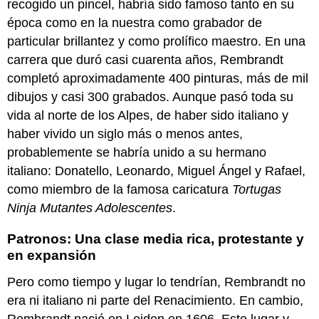
recogido un pincel, habría sido famoso tanto en su
Haarlem
época como en la nuestra como grabador de
Recursos
particular brillantez y como prolífico maestro. En una
adicionales:
carrera que duró casi cuarenta años, Rembrandt
Jan
completó aproximadamente 400 pinturas, más de mil
Steen,
Fiesta
dibujos y casi 300 grabados. Aunque pasó toda su
de
vida al norte de los Alpes, de haber sido italiano y
San
haber vivido un siglo más o menos antes,
Nicolás
probablemente se habría unido a su hermano
Un
día
italiano: Donatello, Leonardo, Miguel Ángel y Rafael,
festivo
como miembro de la famosa caricatura
Tortugas
para
Ninja Mutantes Adolescentes
.
niños
San
Patronos: Una clase media rica, protestante y
Nicolás
en expansión
Un
genio
Pero como tiempo y lugar lo tendrían, Rembrandt no
cómico
era ni italiano ni parte del Renacimiento. En cambio,
Recursos
Rembrandt nació en Leiden en 1606. Este lugar y
adicionales: