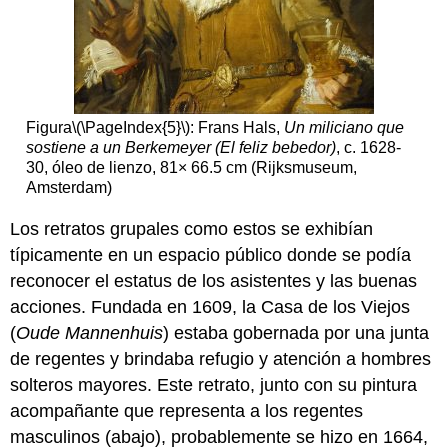
Busto
de
Homero
¿Qué
hace
que
Figura
\(\PageIndex{5}\)
: Frans Hals,
Un miliciano que
esta
sostiene a un Berkemeyer (El feliz bebedor)
, c. 1628-
pintura
30, óleo de lienzo, 81× 66.5 cm (Rijksmuseum,
sea
Amsterdam)
tan
cautivadora?
Los retratos grupales como estos se exhibían
Identificar
típicamente en un espacio público donde se podía
el
reconocer el estatus de los asistentes y las buenas
sujeto
acciones. Fundada en 1609, la Casa de los Viejos
Aristóteles
(
Oude Mannenhuis
) estaba gobernada por una junta
La
pincelada
de regentes y brindaba refugio y atención a hombres
Interpretaciones
solteros mayores. Este retrato, junto con su pintura
Recursos
acompañante que representa a los regentes
adicionales:
masculinos (abajo), probablemente se hizo en 1664,
Imágenes