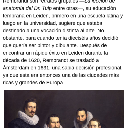
Rembrandt son retratos grupales
—La lección de
mixto
anatomía del Dr. Tulp
entre otras—, su educación
“Vanitas”:
temprana en Leiden, primero en una escuela latina y
¿significados
luego en la universidad, sugiere que estaba
ocultos?
destinado a una vocación distinta al arte. No
Recursos
adicionales:
obstante, para cuando tenía dieciséis años decidió
Jan
que quería ser pintor y dibujante. Después de
van
encontrar un rápido éxito en Leiden durante la
Huysum,
década de 1620, Rembrandt se trasladó a
Jarrón
con
Ámsterdam en 1631, una sabia decisión profesional,
Flores
ya que esta era entonces una de las ciudades más
Casa
ricas y grandes de Europa.
diez
Bosch
(Casa
en
el
bosque)
El
Patrón