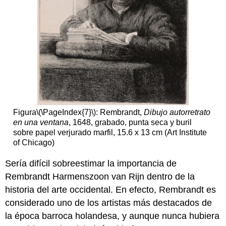
Arete
de
Perla
Imágenes
Smarthistory
para
la
enseñanza
y
el
aprendizaje:
Figura
\(\PageIndex{7}\)
: Rembrandt,
Dibujo autorretrato
Johannes
en una ventana
, 1648, grabado, punta seca y buril
Vermeer,
sobre papel verjurado marfil, 15.6 x 13 cm (Art Institute
El
of Chicago)
arte
de
Sería difícil sobreestimar la importancia de
pintar
Rembrandt Harmenszoon van Rijn dentro de la
Saenredam,
historia del arte occidental. En efecto, Rembrandt es
Interior
considerado uno de los artistas más destacados de
de
San
la época barroca holandesa, y aunque nunca hubiera
Bavo,