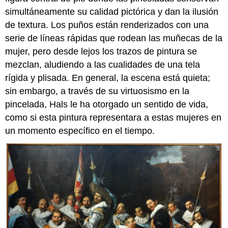
Rembrandt,
simultáneamente su calidad pictórica y dan la ilusión
La
de textura. Los puños están renderizados con una
novia
judía
serie de líneas rápidas que rodean las muñecas de la
mujer, pero desde lejos los trazos de pintura se
Tarde
en
mezclan, aludiendo a las cualidades de una tela
la
rígida y plisada. En general, la escena está quieta;
carrera
sin embargo, a través de su virtuosismo en la
de
Rembrandt
pincelada, Hals le ha otorgado un sentido de vida,
¿Quiénes
como si esta pintura representara a estas mujeres en
son
un momento específico en el tiempo.
los
sitters?
Un
momento
íntimo
Un
tipo
popular
de