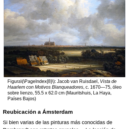
Sociedad
de
consumo
Flores:
una
pasión
nacional
“Manía
de
tulipán”
Comprador
cuidado:
¿Un
cuento
Figura
\(\PageIndex{8}\)
: Jacob van Ruisdael,
Vista de
de
Haarlem con Motivos Blanqueadores
, c. 1670—75, óleo
precaución?
sobre lienzo, 55.5 x 62.0 cm (Mauritshuis, La Haya,
Países Bajos)
Mira
de
cerca:
Reubicación a Ámsterdam
Detalle
microscópico
Si bien varias de las pinturas más conocidas de
Bouquet