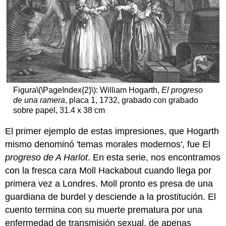
ausencia
Recursos
adicionales:
Joseph
Wright
de
Derby,
Un
Figura
\(\PageIndex{2}\)
: William Hogarth,
El progreso
filósofo
de una ramera
, placa 1, 1732, grabado con grabado
dando
sobre papel, 31.4 x 38 cm
una
conferencia
El primer ejemplo de estas impresiones, que Hogarth
en
el
mismo denominó 'temas morales modernos', fue El
Orrery
progreso de A Harlot
. En esta serie, nos encontramos
La
con la fresca cara Moll Hackabout cuando llega por
Era
primera vez a Londres. Moll pronto es presa de una
de
guardiana de burdel y desciende a la prostitución. El
la
Ilustración
cuento termina con su muerte prematura por una
José
enfermedad de transmisión sexual, de apenas