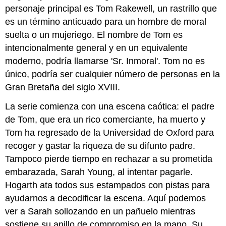
aprendizaje:
personaje principal es Tom Rakewell, un rastrillo que
Señor
es un término anticuado para un hombre de moral
Joshua
suelta o un mujeriego. El nombre de Tom es
Reynolds,
intencionalmente general y en un equivalente
Lady
Cockburn
moderno, podría llamarse 'Sr. Inmoral'. Tom no es
y
único, podría ser cualquier número de personas en la
sus
Gran Bretaña del siglo XVIII.
tres
hijos
La serie comienza con una escena caótica: el padre
mayores
de Tom, que era un rico comerciante, ha muerto y
Tom ha regresado de la Universidad de Oxford para
recoger y gastar la riqueza de su difunto padre.
Tampoco pierde tiempo en rechazar a su prometida
embarazada, Sarah Young, al intentar pagarle.
Hogarth ata todos sus estampados con pistas para
ayudarnos a decodificar la escena. Aquí podemos
ver a Sarah sollozando en un pañuelo mientras
sostiene su anillo de compromiso en la mano. Su