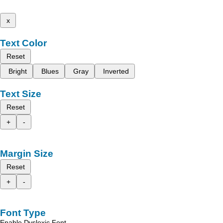
x
Text Color
Reset
Bright
Blues
Gray
Inverted
Text Size
Reset
+
-
Margin Size
Reset
+
-
Font Type
Enable Dyslexic Font