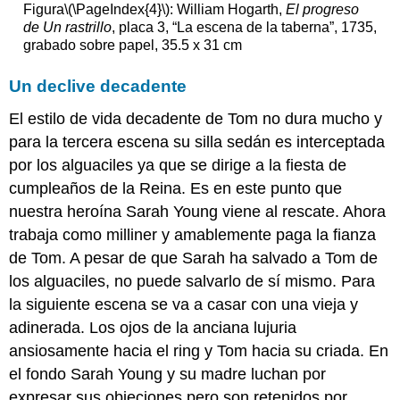
Figura
\(\PageIndex{4}\)
: William Hogarth,
El progreso
de Un rastrillo
, placa 3, “La escena de la taberna”, 1735,
grabado sobre papel, 35.5 x 31 cm
Un declive decadente
El estilo de vida decadente de Tom no dura mucho y
para la tercera escena su silla sedán es interceptada
por los alguaciles ya que se dirige a la fiesta de
cumpleaños de la Reina. Es en este punto que
nuestra heroína Sarah Young viene al rescate. Ahora
trabaja como milliner y amablemente paga la fianza
de Tom. A pesar de que Sarah ha salvado a Tom de
los alguaciles, no puede salvarlo de sí mismo. Para
la siguiente escena se va a casar con una vieja y
adinerada. Los ojos de la anciana lujuria
ansiosamente hacia el ring y Tom hacia su criada. En
el fondo Sarah Young y su madre luchan por
expresar sus objeciones pero son retenidos por