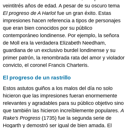
Wright
veintitrés años de edad. A pesar de su oscuro tema
de
El progreso de A Harlot
fue un gran éxito. Estas
Derby
impresiones hacen referencia a tipos de personajes
La
intensidad
que eran bien conocidos por su público
del
contemporáneo londinense. Por ejemplo, la señora
descubrimiento
de Moll era la verdadera Elizabeth Needham,
científico
Heroizando
guardiana de un exclusivo burdel londinense y su
la
primer patrón, la renombrada rata del amor y violador
búsqueda
convicto, el coronel Francis Charteris.
del
conocimiento
El progreso de un rastrillo
Recursos
adicionales:
Estos astutos guiños a los malos del día no solo
Imágenes
hicieron que las impresiones fueran enormemente
Smarthistory
relevantes y agradables para su público objetivo sino
para
la
que también las hicieron increíblemente populares.
A
enseñanza
Rake's Progress
(1735) fue la segunda serie de
y
Hogarth y demostró ser igual de bien amada. El
el