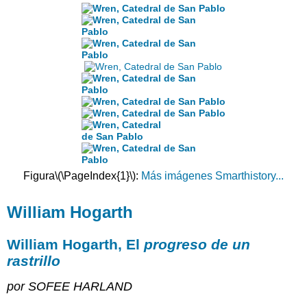
de
moda
Un
declive
decadente
Prisión
de
deudores
Bedlam
¿Por
qué
tan
Figura
\(\PageIndex{1}\)
:
Más imágenes Smarthistory...
popular?
Recursos
adicionales:
William Hogarth
William
Hogarth,
William Hogarth, El
progreso de un
Matrimonio
rastrillo
A-
la-
por SOFEE HARLAND
Mode