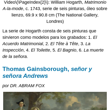
Video
\(\PageIndex{2}\)
: William Hogarth,
Matrimonio
A-la-mode
, c. 1743, serie de seis pinturas, óleo sobre
lienzo, 69.9 x 90.8 cm (The National Gallery,
Londres)
La serie de Hogarth consta de seis pinturas que
sirvieron como modelos para los grabados: 1.
El
Acuerdo Matrimonial
, 2.
El Tête à Tête
, 3.
La
Inspección
, 4.
El Toilette
, 5.
El Bagnio
, 6.
La muerte
de la señora.
Thomas Gainsborough,
señor y
señora Andrews
por DR. ABRAM FOX