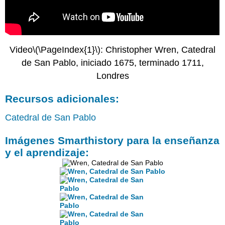
Hogarth,
El
progreso
de
Video
\(\PageIndex{1}\)
: Christopher Wren, Catedral
un
rastrillo
de San Pablo, iniciado 1675, terminado 1711,
Sexo,
Londres
alcohol
y
Recursos adicionales:
Gran
Bretaña
Catedral de San Pablo
del
siglo
Imágenes Smarthistory para la enseñanza
XVIII
y el aprendizaje:
El
progreso
de
un
rastrillo
Una
vida