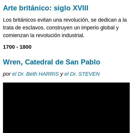
británico:
Arte británico: siglo XVIII
siglo
XVIII
Los británicos evitan una revolución, se dedican a la
Wren,
trata de esclavos, construyen un imperio global y
Catedral
comienzan la revolución industrial.
de
San
1700 - 1800
Pablo
Recursos
Wren, Catedral de San Pablo
adicionales:
Imágenes
por
el Dr. Beth HARRIS
y
el Dr. STEVEN
Smarthistory
para
la
enseñanza
y
el
aprendizaje:
William
Hogarth
William