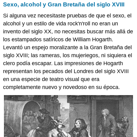
Thomas
Sexo, alcohol y Gran Bretaña del siglo XVIII
Gainsborough,
señor
Si alguna vez necesitaste pruebas de que el sexo, el
y
alcohol y un estilo de vida rock'n'roll no eran un
señora
Andrews
invento del siglo XX, no necesitas buscar más allá de
los estampados satíricos de William Hogarth.
Dinero.
Posesiones.
Levantó un espejo moralizante a la Gran Bretaña del
Poder.
siglo XVIII; las rameras, los mujeriegos, ni siquiera el
Una
clero podía escapar. Las impresiones de Hogarth
conversación
representan los pecados del Londres del siglo XVIII
sobre
lienzo
en una especie de teatro visual que era
Amor
completamente nuevo y novedoso en su época.
por
el
paisaje
Rococó
en
Inglaterra
Una
misteriosa