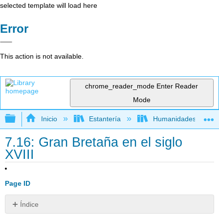
selected template will load here
Error
This action is not available.
chrome_reader_mode
Enter Reader
Mode
Expandir/contraer jerarquía global
Inicio
Estantería
Humanidades
7.16: Gran Bretaña en el siglo
XVIII
Page ID
Índice
Arte