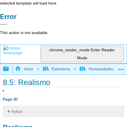
selected template will load here
Error
This action is not available.
chrome_reader_mode
Enter Reader
Mode
Expandir/contraer jerarquía global
Inicio
Estantería
Humanidades
8.5: Realismo
Page ID
Índice
Realismo
Una