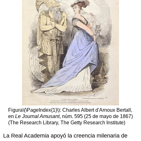
Smarthistory
para
la
enseñanza
y
el
aprendizaje:
Daumier,
Rue
Transnonain
La
masacre
Soldados
habían
entrado
en
las
Figura
\(\PageIndex{1}\)
: Charles Albert d'Arnoux Bertall,
casas
en
Le Journal Amusant
, núm. 595 (25 de mayo de 1867)
de
(The Research Library, The Getty Research Institute)
la
gente.
La Real Academia apoyó la creencia milenaria de