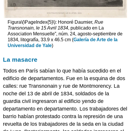
el
aprendizaje:
Jean-
Figura
\(\PageIndex{5}\)
: Honoré Daumier,
Rue
François
Transnonain, le 15 Avril 1834
, publicado en La
Millet,
Association Mensuelle”, núm. 24, agosto-septiembre de
Las
1834, litografía, 33.9 x 46.5 cm (
Galería de Arte de la
Escladoras
Universidad de Yale
)
Imágenes
Smarthistory
La masacre
para
la
Todos en París sabían lo que había sucedido en el
enseñanza
edificio de departamentos. Fue en la esquina de dos
y
el
calles: rue Transnonain y rue de Montmorency. La
aprendizaje:
noche del 13 de abril de 1834, soldados de la
Edouard
guardia civil ingresaron al edificio yendo de
Manet
departamento en departamento. Los trabajadores del
Édouard
barrio habían protestado contra la represión de una
Manet,
Música
revuelta de los trabajadores de la seda en la ciudad
en