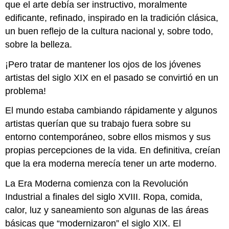
Artista
que el arte debía ser instructivo, moralmente
de
edificante, refinado, inspirado en la tradición clásica,
clase
un buen reflejo de la cultura nacional y, sobre todo,
obrera
sobre la belleza.
Cómo
mostrar
¡Pero tratar de mantener los ojos de los jóvenes
una
masacre
artistas del siglo XIX en el pasado se convirtió en un
Daumier
problema!
conocía
el
El mundo estaba cambiando rápidamente y algunos
riesgo
artistas querían que su trabajo fuera sobre su
Recursos
entorno contemporáneo, sobre ellos mismos y sus
adicionales:
propias percepciones de la vida. En definitiva, creían
Gustave
Courbet
que la era moderna merecía tener un arte moderno.
Gustave
La Era Moderna comienza con la Revolución
Courbet,
Industrial a finales del siglo XVIII. Ropa, comida,
Un
entierro
calor, luz y saneamiento son algunas de las áreas
en
básicas que “modernizaron” el siglo XIX. El
Ornans