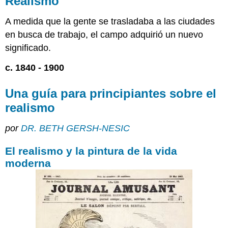
Realismo
guía
para
A medida que la gente se trasladaba a las ciudades
principiantes
en busca de trabajo, el campo adquirió un nuevo
sobre
significado.
el
realismo
c. 1840 - 1900
El
realismo
Una guía para principiantes sobre el
y
la
realismo
pintura
de
por
DR. BETH GERSH-NESIC
la
vida
El realismo y la pintura de la vida
moderna
moderna
París
transformado
Courbet
Recursos
adicionales:
Imágenes