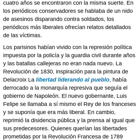
vida
cuatro años se encontraron con la misma suerte. En
moderna”
los periódicos conservadores se hablaba de un nido
El
de asesinos disparando contra soldados, los
flâneur
periódicos más liberales ofrecían relatos detallados
La
de las víctimas.
modernidad
es
Los parisinos habían vivido con la represión política
lo
fugaz
impuesta por la policía y la guardia civil durante años
Nueva
y las batallas callejeras no eran nada nuevo. La
perspectiva
Revolución de 1830, inspiración para la pintura de
Recursos
Delacroix La
libertad liderando al pueblo
, había
adicionales:
derrocado a la monarquía represiva que seguía el
Edouard
Manet,
gobierno de Napoleón. El nuevo gobernante, Luis
Olimpia
Felipe se llamaba a sí mismo el Rey de los franceses
“¡Me
y se suponía que era más liberal. En cambio,
están
reprimió la disidencia pública y la prensa al igual que
lloviendo
sus predecesores. Quienes querían las libertades
insultos!”
Burlándose
prometidas por la Revolución Francesa de 1789