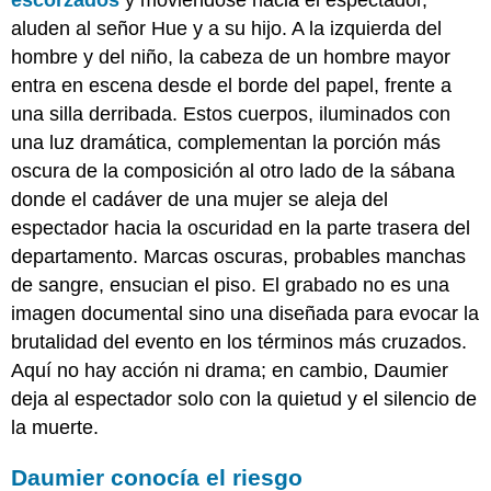
Eva
aluden al señor Hue y a su hijo. A la izquierda del
Gonzàles,
hombre y del niño, la cabeza de un hombre mayor
una
loge
entra en escena desde el borde del papel, frente a
en
una silla derribada. Estos cuerpos, iluminados con
el
una luz dramática, complementan la porción más
Théâtre
des
oscura de la composición al otro lado de la sábana
Italiens
donde el cadáver de una mujer se aleja del
Una
espectador hacia la oscuridad en la parte trasera del
guirnalda
departamento. Marcas oscuras, probables manchas
de
de sangre, ensucian el piso. El grabado no es una
flores
imagen documental sino una diseñada para evocar la
Un
Loge
brutalidad del evento en los términos más cruzados.
en
Aquí no hay acción ni drama; en cambio, Daumier
el
deja al espectador solo con la quietud y el silencio de
Théâtre
des
la muerte.
Italiens
La
Daumier conocía el riesgo
boga