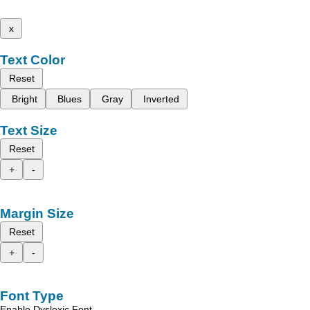
x
Text Color
Reset
Bright
Blues
Gray
Inverted
Text Size
Reset
+
-
Margin Size
Reset
+
-
Font Type
Enable Dyslexic Font