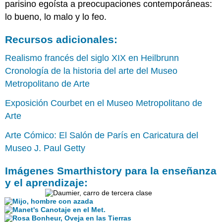
parisino egoísta a preocupaciones contemporáneas:
en
lo bueno, lo malo y lo feo.
los
Nivernais
(o
Recursos adicionales:
El
primer
Realismo francés del siglo XIX en Heilbrunn
aderezo)
Cronología de la historia del arte del Museo
Imágenes
Metropolitano de Arte
Smarthistory
para
Exposición Courbet en el Museo Metropolitano de
la
Arte
enseñanza
y
Arte Cómico: El Salón de París en Caricatura del
el
Museo J. Paul Getty
aprendizaje:
Rosa
Imágenes Smarthistory para la enseñanza
Bonheur,
y el aprendizaje:
Oveja
en
las
Tierras
Altas