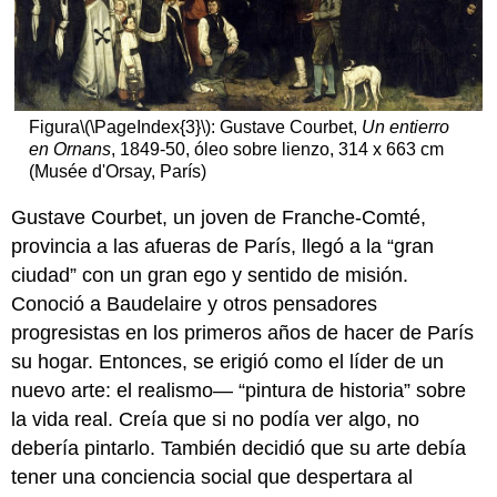
aprendizaje:
Gustave
Courbet,
Bonjour
Monsieur
Courbet
Figura
\(\PageIndex{3}\)
: Gustave Courbet,
Un entierro
en Ornans
, 1849-50, óleo sobre lienzo, 314 x 663 cm
Presentamos
(Musée d'Orsay, París)
Courbet
Ropa
Gustave Courbet, un joven de Franche-Comté,
como
provincia a las afueras de París, llegó a la “gran
disfraz
ciudad” con un gran ego y sentido de misión.
Política
de
Conoció a Baudelaire y otros pensadores
Courbet
progresistas en los primeros años de hacer de París
Recursos
su hogar. Entonces, se erigió como el líder de un
adicionales:
nuevo arte: el realismo— “pintura de historia” sobre
Rosa
Bonheur
la vida real. Creía que si no podía ver algo, no
debería pintarlo. También decidió que su arte debía
Rosa
Bonheur,
tener una conciencia social que despertara al
Arando