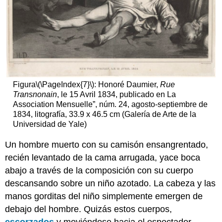
Café-
Concierto
Édouard
Manet,
Un
bar
en
el
Folies-
Figura
\(\PageIndex{7}\)
: Honoré Daumier,
Rue
Bergère
Transnonain
, le 15 Avril 1834, publicado en La
Association Mensuelle”, núm. 24, agosto-septiembre de
Imágenes
1834, litografía, 33.9 x 46.5 cm (Galería de Arte de la
Smarthistory
Universidad de Yale)
para
la
Un hombre muerto con su camisón ensangrentado,
enseñanza
y
recién levantado de la cama arrugada, yace boca
el
abajo a través de la composición con su cuerpo
aprendizaje:
descansando sobre un niño azotado. La cabeza y las
Mejor
manos gorditas del niño simplemente emergen de
Saber:
Manet's
debajo del hombre. Quizás estos cuerpos,
Bar
escorzados
y moviéndose hacia el espectador,