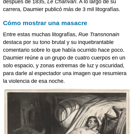
después de 1835,
Le Charivari
. A lo largo de su
y
carrera, Daumier publicó más de 3 mil litografías.
el
aprendizaje:
Cómo mostrar una masacre
Édouard
Manet,
Entre estas muchas litografías,
Rue Transnonain
En
el
destaca por su tono brutal y su inquebrantable
Conservatorio
comentario sobre lo que había ocurrido hace poco.
Imágenes
Daumier reúne a un grupo de cuatro cuerpos en un
Smarthistory
solo espacio, y zonas extremas de luz y oscuridad,
para
para darle al espectador una imagen que resumiera
la
enseñanza
la violencia de esa noche.
y
el
aprendizaje:
Édouard
Manet,
Esquina
de
un