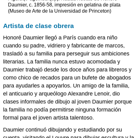
Daumier, c. 1856-58, impresión en gelatina de plata
Édouard
(Museo de Arte de la Universidad de Princeton)
Manet,
El
Artista de clase obrera
Ferrocarril
El
Honoré Daumier llegó a París cuando era niño
ferrocarril
cuando su padre, vidriero y fabricante de marcos,
El
trasladó a su familia para perseguir sus ambiciones
pueblo
El
literarias. La familia nunca estuvo acomodada y
Lugar
Daumier trabajó desde los doce años para libreros y
El
como chico de recados para un bufete de abogados
vapor
para ayudarles a apoyarlos. Un amigo de la familia,
Pensamientos
el anticuario y arqueólogo Alexandre Lenoir, dio
finales
clases informales de dibujo al joven Daumier porque
Recursos
adicionales:
la familia no podía permitirse ninguna formación
Imágenes
formal para el joven artista talentoso.
Smarthistory
para
Daumier continuó dibujando y estudiando por su
la
cuenta, visitando el Louvre para dibujar escultura y la