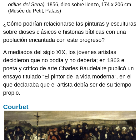
orillas del Sena)
, 1856, óleo sobre lienzo, 174 x 206 cm
como
(Musée du Petit, Palais)
musa
La
¿Cómo podrían relacionarse las pinturas y esculturas
juventud
sobre dioses clásicos e historias bíblicas con una
como
inocencia
población encantada con este progreso?
Elenco
A mediados del siglo XIX, los jóvenes artistas
de
personajes
decidieron que no podía y no debería; en 1863 el
Courbet
poeta y crítico de arte Charles Baudelaire publicó un
el
ensayo titulado “El pintor de la vida moderna”, en el
creador
que declaraba que el artista debía ser de su tiempo
Recursos
adicionales
propio.
Imágenes
Smarthistory
Courbet
para
la
enseñanza
y
el