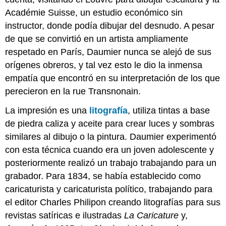
enseñanza
Académie Suisse, un estudio económico sin
y
el
instructor, donde podía dibujar del desnudo. A pesar
aprendizaje:
de que se convirtió en un artista ampliamente
Edouard
respetado en París, Daumier nunca se alejó de sus
Manet,
orígenes obreros, y tal vez esto le dio la inmensa
Émile
Zola
empatía que encontró en su interpretación de los que
Édouard
perecieron en la rue Transnonain.
Manet,
El
La impresión es una
litografía
, utiliza tintas a base
Balcón
de piedra caliza y aceite para crear luces y sombras
Édouard
similares al dibujo o la pintura. Daumier experimentó
Manet,
Brandy
con esta técnica cuando era un joven adolescente y
de
posteriormente realizó un trabajo trabajando para un
ciruela
grabador. Para 1834, se había establecido como
Imágenes
caricaturista y caricaturista político, trabajando para
Smarthistory
el editor Charles Philipon creando litografías para sus
para
la
revistas satíricas e ilustradas
La Caricature
y,
enseñanza