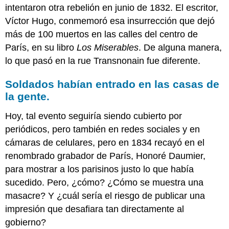
del
intentaron otra rebelión en junio de 1832. El escritor,
pasado
Víctor Hugo, conmemoró esa insurrección que dejó
clásico
más de 100 muertos en las calles del centro de
El
nacimiento
París, en su libro
Los Miserables
. De alguna manera,
de
lo que pasó en la rue Transnonain fue diferente.
la
pintura
Soldados habían entrado en las casas de
modernista
la gente.
Alarmantemente
familiar
Hoy, tal evento seguiría siendo cubierto por
pero
periódicos, pero también en redes sociales y en
sorprendentemente
nuevo
cámaras de celulares, pero en 1834 recayó en el
Imágenes
renombrado grabador de París, Honoré Daumier,
Smarthistory
para mostrar a los parisinos justo lo que había
para
sucedido. Pero, ¿cómo? ¿Cómo se muestra una
la
enseñanza
masacre? Y ¿cuál sería el riesgo de publicar una
y
impresión que desafiara tan directamente al
el
gobierno?
aprendizaje: