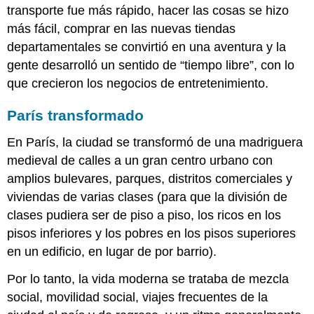
transporte fue más rápido, hacer las cosas se hizo
Imágenes
más fácil, comprar en las nuevas tiendas
Smarthistory
para
departamentales se convirtió en una aventura y la
la
gente desarrolló un sentido de “tiempo libre”, con lo
enseñanza
que crecieron los negocios de entretenimiento.
y
el
París transformado
aprendizaje:
Gustave
En París, la ciudad se transformó de una madriguera
Courbet,
medieval de calles a un gran centro urbano con
Los
rompepiedra
amplios bulevares, parques, distritos comerciales y
Realismo
viviendas de varias clases (para que la división de
y
clases pudiera ser de piso a piso, los ricos en los
realidad
pisos inferiores y los pobres en los pisos superiores
Gustave
en un edificio, en lugar de por barrio).
Courbet,
El
Por lo tanto, la vida moderna se trataba de mezcla
estudio
del
social, movilidad social, viajes frecuentes de la
pintor: