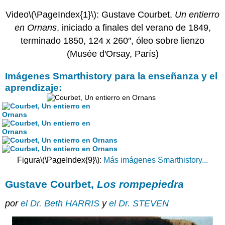
Video
\(\PageIndex{1}\)
: Gustave Courbet,
Un entierro
en Ornans
, iniciado a finales del verano de 1849,
terminado 1850, 124 x 260″, óleo sobre lienzo
(Musée d'Orsay, París)
Imágenes Smarthistory para la enseñanza y el
aprendizaje:
Figura
\(\PageIndex{9}\)
:
Más imágenes Smarthistory...
Gustave Courbet,
Los rompepiedra
por
el Dr. Beth HARRIS
y
el Dr. STEVEN