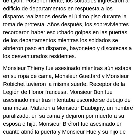
de Lyon. Posteriormente, los soldados ingresaron al
los
edificio de departamentos en respuesta a los
Jardines
disparos realizados desde el último piso durante la
de
las
toma de protesta. Años después, los sobrevivientes
Tullerías
recordaron haber escuchado golpes en las puertas
Música
de los departamentos mientras los soldados se
en
abrieron paso en disparos, bayoneteo y discotecas a
las
Tullerías
los desventurados residentes.
Después
Monsieur Thierry fue asesinado mientras aún estaba
de
Velázquez
en su ropa de cama, Monsieur Guettard y Monsieur
Composición
Robichet tuvieron la misma suerte. Receptor de la
y
Legión de Honor francesa, Monsieur Bon fue
estilo
asesinado mientras intentaba esconderse debajo de
Baudelaire
una mesa. Mataron a Monsieur Daubigny, un hombre
y
“El
paralizado, en su cama y dejaron por muerto a su
pintor
esposa e hijo. Monsieur Bréfort fue asesinado en
de
cuanto abrió la puerta y Monsieur Hue y su hijo de
la