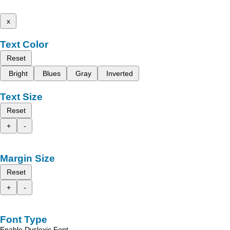
x
Text Color
Reset
Bright
Blues
Gray
Inverted
Text Size
Reset
+
-
Margin Size
Reset
+
-
Font Type
Enable Dyslexic Font