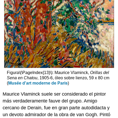
Figura
\(\PageIndex{13}\)
: Maurice Vlaminck,
Orillas del
Sena en Chatou
, 1905-6, óleo sobre lienzo, 59 x 80 cm
(
Musée d'art moderne de Paris
)
Maurice Vlaminck suele ser considerado el pintor
más verdaderamente fauve del grupo. Amigo
cercano de Derain, fue en gran parte autodidacta y
un devoto admirador de la obra de van Gogh. Pintó