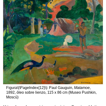
Figura
\(\PageIndex{12}\)
: Paul Gauguin,
Matamoe
,
1892, óleo sobre lienzo, 115 x 86 cm (Museo Pushkin,
Moscú)