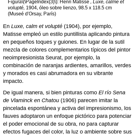
Figura
\(\PageIndex{3}\)
: Henri Matisse
, Luxe, calme et
volupté,
1904, óleo sobre lienzo, 98.5 x 118.5 cm
(Museé d'Orsay, París)
En
Luxe, calm et volupté
(1904), por ejemplo,
Matisse empleó un estilo puntillista aplicando pintura
en pequeños toques y guiones. En lugar de la sutil
mezcla de colores complementarios típicos del pintor
neoimpresionista Seurat, por ejemplo, la
combinación de naranjas ardientes, amarillos, verdes
y morados es casi abrumadora en su vibrante
impacto.
De igual manera, si bien pinturas como
El río Sena
de Vlaminck en Chatou
(1906) parecen imitar la
pincelada espontánea y activa del impresionismo, los
fauves adoptaron un enfoque pictórico para potenciar
el poder emocional de su obra, no para capturar
efectos fugaces del color, la luz o ambiente sobre sus