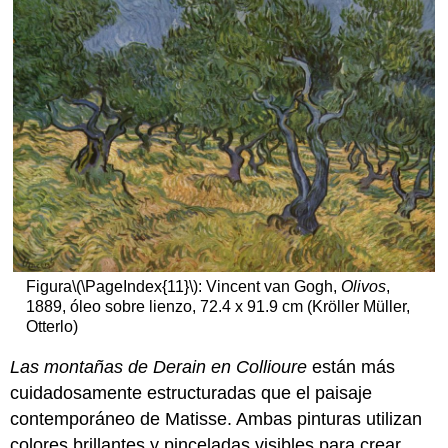
Figura
\(\PageIndex{11}\)
: Vincent van Gogh,
Olivos
,
1889, óleo sobre lienzo, 72.4 x 91.9 cm (Kröller Müller,
Otterlo)
Las montañas de Derain en Collioure
están más
cuidadosamente estructuradas que el paisaje
contemporáneo de Matisse. Ambas pinturas utilizan
colores brillantes y pinceladas visibles para crear