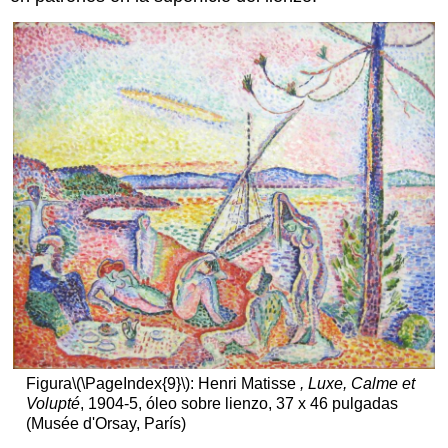
Figura
\(\PageIndex{9}\)
: Henri Matisse
, Luxe, Calme et
Volupté
, 1904-5, óleo sobre lienzo, 37 x 46 pulgadas
(Musée d'Orsay, París)