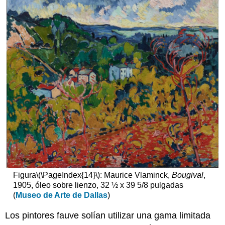
Figura
\(\PageIndex{14}\)
: Maurice Vlaminck,
Bougival
,
1905, óleo sobre lienzo, 32 ½ x 39 5/8 pulgadas
(
Museo de Arte de Dallas
)
Los pintores fauve solían utilizar una gama limitada