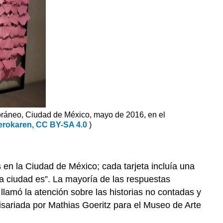
Intersecciones
con
feminismo
(s)
mexicano
(s)
Conexiones
transnacionales
Legado
Recursos
ráneo, Ciudad de México, mayo de 2016, en el
adicionales:
erokaren, CC BY-SA 4.0
)
Nigeria
Uche
Okeke
 en la Ciudad de México; cada tarjeta incluía una
La
a ciudad es”. La mayoría de las respuestas
Sociedad
lamó la atención sobre las historias no contadas y
de
sariada por Mathias Goeritz para el Museo de Arte
Arte
de