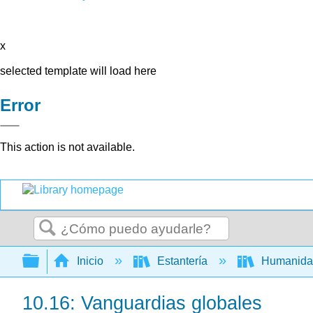
x
selected template will load here
Error
This action is not available.
Buscar
Expandir/contraer jerarquía global
Inicio
Estantería
Humanid
10.16: Vanguardias globales