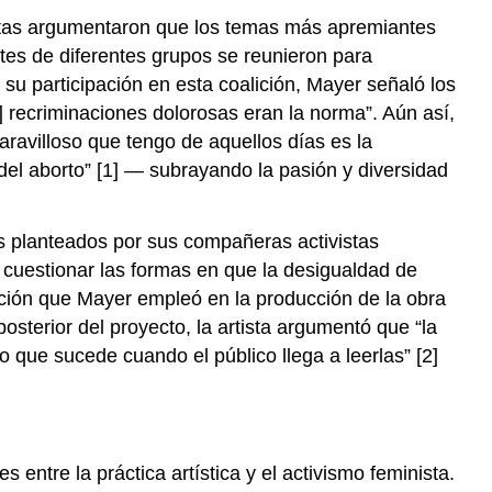
realismo
vistas argumentaron que los temas más apremiantes
occidental
tes de diferentes grupos se reunieron para
a
su participación en esta coalición, Mayer señaló los
la
y] recriminaciones dolorosas eran la norma”. Aún así,
abstracción
aravilloso que tengo de aquellos días es la
caligráfica
del aborto” [1] — subrayando la pasión y diversidad
Modernismo
poscolonial
“La
as planteados por sus compañeras activistas
selva
a cuestionar las formas en que la desigualdad de
y
ación que Mayer empleó en la producción de la obra
el
desierto”
osterior del proyecto, la artista argumentó que “la
Notas:
o que sucede cuando el público llega a leerlas” [2]
Recursos
adicionales:
Corea
Song
entre la práctica artística y el activismo feminista.
Su-