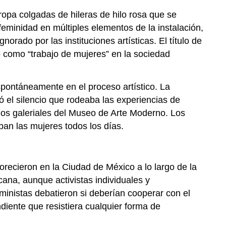
Zaria
 ropa colgadas de hileras de hilo rosa que se
La
feminidad en múltiples elementos de la instalación,
estética
rado por las instituciones artísticas. El título de
Uli
o como “trabajo de mujeres” en la sociedad
Guerra
civil
Nsukka
espontáneamente en el proceso artístico. La
Recursos
 el silencio que rodeaba las experiencias de
adicionales:
cios galeriales del Museo de Arte Moderno. Los
Sudán
ban las mujeres todos los días.
Ibrahim
El-
Salahi,
lorecieron en la Ciudad de México a lo largo de la
sonidos
renacidos
ana, aunque activistas individuales y
de
ministas debatieron si deberían cooperar con el
sueños
iente que resistiera cualquier forma de
infantiles
Del