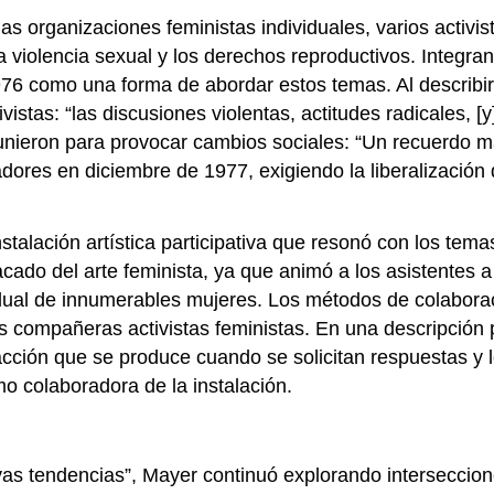
las organizaciones feministas individuales, varios acti
violencia sexual y los derechos reproductivos. Integran
76 como una forma de abordar estos temas. Al describir 
istas: “las discusiones violentas, actitudes radicales, [
e unieron para provocar cambios sociales: “Un recuerdo m
dores en diciembre de 1977, exigiendo la liberalización 
stalación artística participativa que resonó con los tem
acado del arte feminista, ya que animó a los asistentes 
ividual de innumerables mujeres. Los métodos de colabor
s compañeras activistas feministas. En una descripción p
racción que se produce cuando se solicitan respuestas y l
o colaboradora de la instalación.
s tendencias”, Mayer continuó explorando intersecciones 