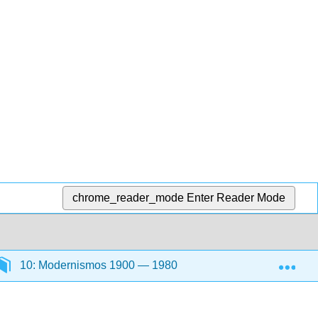
chrome_reader_mode
Enter Reader Mode
Exp
10: Modernismos 1900 — 1980
10.16: Vanguardi