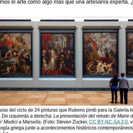
ndemos el arte como algo más que una artesanía experta.
turas del ciclo de 24 pinturas que Rubens pintó para la Galería
. De izquierda a derecha:
La presentación del retrato de Marie 
' Medici a Marsella
. (Foto: Steven Zucker,
CC BY-NC-SA 2.0
, 
logía griega junto a acontecimientos históricos contemporáneos