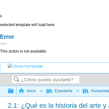
x
selected template will load here
Error
This action is not available.
Buscar
Expandir/contraer jerarquía global
Inicio
Estantería
Humanid
2.1: ¿Qué es la historia del arte 