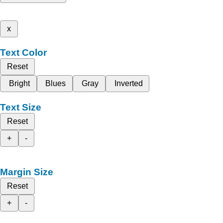
x
Text Color
Reset
Bright
Blues
Gray
Inverted
Text Size
Reset
+
-
Margin Size
Reset
+
-