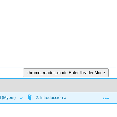
chrome_reader_mode
Enter Reader Mode
Exp
 I (Myers)
2: Introducción a la Historia del Arte y Anális