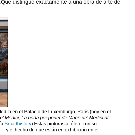
 ¿Qué distingue exactamente a una obra de arte de
versus
artefacto
Historia:
Dar
sentido
al
pasado
 Medici en el Palacio de Luxemburgo, París (hoy en el
de' Medici
,
La boda por poder de Marie de' Medici al
vía
Smarthistory
) Estas pinturas al óleo, con su
 —y el hecho de que están en exhibición en el