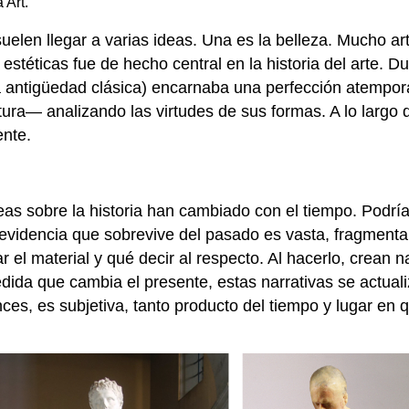
 Art.
elen llegar a varias ideas. Una es la belleza. Mucho arte
s estéticas fue de hecho central en la historia del arte. 
la antigüedad clásica) encarnaba una perfección atempora
tura— analizando las virtudes de sus formas. A lo largo d
ente.
ideas sobre la historia han cambiado con el tiempo. Podría
a evidencia que sobrevive del pasado es vasta, fragment
ar el material y qué decir al respecto. Al hacerlo, crean
edida que cambia el presente, estas narrativas se actual
nces, es subjetiva, tanto producto del tiempo y lugar en