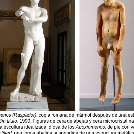
enos (Raspador)
, copia romana de mármol después de una esta
Sin título
, 1990. Figuras de cera de abejas y cera microcristalina
La escultura idealizada, diosa de los
Apoxiomenos
, de pie con 
titled
, una forma abatida suspendida de una estructura metálic