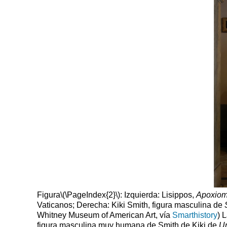
Figura
\(\PageIndex{2}\)
: Izquierda: Lisippos,
Apoxiom
Vaticanos; Derecha: Kiki Smith, figura masculina de
Whitney Museum of American Art, vía
Smarthistory
) 
figura masculina muy humana de Smith de Kiki de
Un