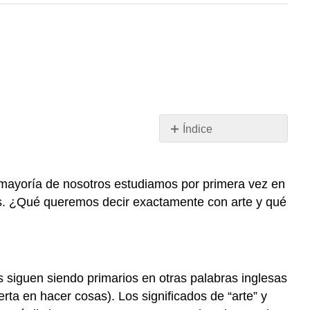
Índice
¿Qué
es
la
la mayoría de nosotros estudiamos por primera vez en
historia
ejas. ¿Qué queremos decir exactamente con arte y qué
del
arte
y
a
dónde
dos siguen siendo primarios en otras palabras inglesas
va?
rta en hacer cosas). Los significados de “arte” y
Arte