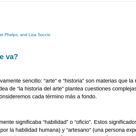
ret Phelps, and Lisa Soccio
de va?
ivamente sencillo: “arte” e “historia” son materias que 
 idea de “la historia del arte” plantea cuestiones compl
? Consideremos cada término más a fondo.
lmente significaba “habilidad” o “oficio”. Estos significa
por la habilidad humana) y “artesano” (una persona expe